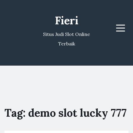
Fieri
Menu
Situs Judi Slot Online
Terbaik
Tag:
demo slot lucky 777