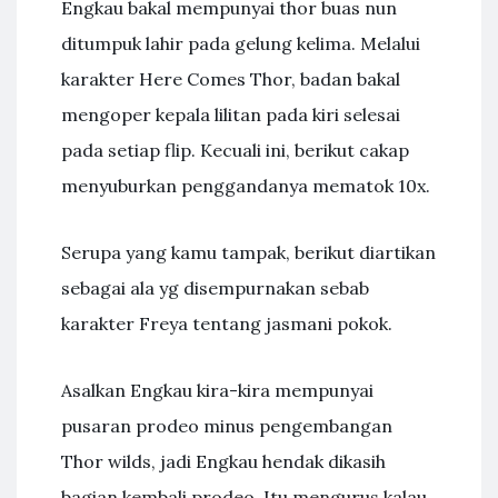
Engkau bakal mempunyai thor buas nun
ditumpuk lahir pada gelung kelima. Melalui
karakter Here Comes Thor, badan bakal
mengoper kepala lilitan pada kiri selesai
pada setiap flip. Kecuali ini, berikut cakap
menyuburkan penggandanya mematok 10x.
Serupa yang kamu tampak, berikut diartikan
sebagai ala yg disempurnakan sebab
karakter Freya tentang jasmani pokok.
Asalkan Engkau kira-kira mempunyai
pusaran prodeo minus pengembangan
Thor wilds, jadi Engkau hendak dikasih
bagian kembali prodeo. Itu mengurus kalau