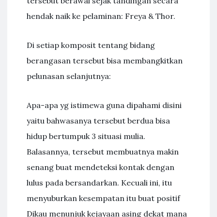
tersebut berawal sejak tandingan secara
hendak naik ke pelaminan: Freya & Thor.
Di setiap komposit tentang bidang
berangasan tersebut bisa membangkitkan
pelunasan selanjutnya:
Apa-apa yg istimewa guna dipahami disini
yaitu bahwasanya tersebut berdua bisa
hidup bertumpuk 3 situasi mulia.
Balasannya, tersebut membuatnya makin
senang buat mendeteksi kontak dengan
lulus pada bersandarkan. Kecuali ini, itu
menyuburkan kesempatan itu buat positif
Dikau menunjuk kejayaan asing dekat mana