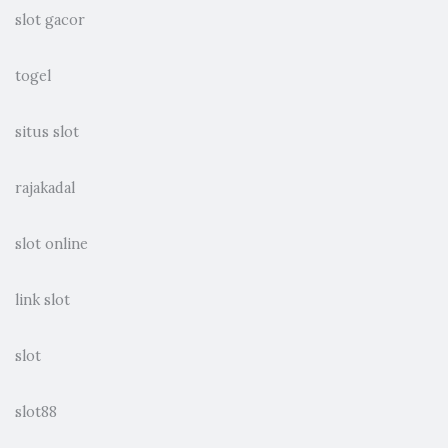
slot gacor
togel
situs slot
rajakadal
slot online
link slot
slot
slot88