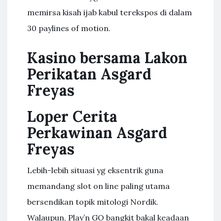
memirsa kisah ijab kabul terekspos di dalam
30 paylines of motion.
Kasino bersama Lakon
Perikatan Asgard
Freyas
Loper Cerita
Perkawinan Asgard
Freyas
Lebih-lebih situasi yg eksentrik guna
memandang slot on line paling utama
bersendikan topik mitologi Nordik.
Walaupun, Play’n GO bangkit bakal keadaan