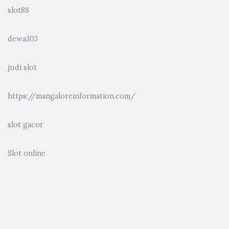
slot88
dewa303
judi slot
https://mangaloreinformation.com/
slot gacor
Slot online