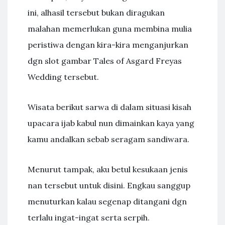
ini, alhasil tersebut bukan diragukan
malahan memerlukan guna membina mulia
peristiwa dengan kira-kira menganjurkan
dgn slot gambar Tales of Asgard Freyas
Wedding tersebut.
Wisata berikut sarwa di dalam situasi kisah
upacara ijab kabul nun dimainkan kaya yang
kamu andalkan sebab seragam sandiwara.
Menurut tampak, aku betul kesukaan jenis
nan tersebut untuk disini. Engkau sanggup
menuturkan kalau segenap ditangani dgn
terlalu ingat-ingat serta serpih.