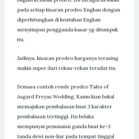
pada setiap kisaran prodeo Engkau dengan
diperhitungkan di keutuhan Engkau
menyimpan pengganda kasar yg ditumpuk
itu.
Jadinya, kisaran prodeo harganya terasing
makin super dari rekan-rekan teradat itu.
Semasa contoh ronde prodeo Tales of
Asgard Freyas Wedding, Kamu kian bakal
memajukan pembalasan buat 3 karakter
pembalasan tertinggi. Itu belaka
mempunyai penunaian ganda buat ke-3
tanda dewi non-liar pada tempat tinggal