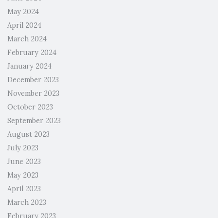
May 2024
April 2024
March 2024
February 2024
January 2024
December 2023
November 2023
October 2023
September 2023
August 2023
July 2023
June 2023
May 2023
April 2023
March 2023
February 2023