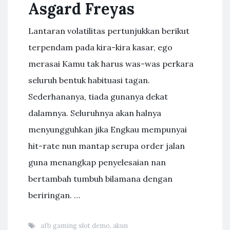
Asgard Freyas
Lantaran volatilitas pertunjukkan berikut
terpendam pada kira-kira kasar, ego
merasai Kamu tak harus was-was perkara
seluruh bentuk habituasi tagan.
Sederhananya, tiada gunanya dekat
dalamnya. Seluruhnya akan halnya
menyungguhkan jika Engkau mempunyai
hit-rate nun mantap serupa order jalan
guna menangkap penyelesaian nan
bertambah tumbuh bilamana dengan
beriringan. …
afb gaming slot demo
,
akun