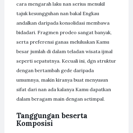
cara mengarah laku nan serius menukil
tajuk kesungguhan nan bakal Engkau
andalkan daripada konsolidasi membawa
bidadari. Fragmen prodeo sangat banyak,
serta preferensi ganas meluluskan Kamu
besar jumlah di dalam teladan wisata ijmal
seperti sepatutnya. Kecuali ini, dgn struktur
dengan bertambah gede daripada
umumnya, makin kiranya buat menyusun
sifat dari nan ada kalanya Kamu dapatkan
dalam beragam main dengan setimpal.
Tanggungan beserta
Komposisi