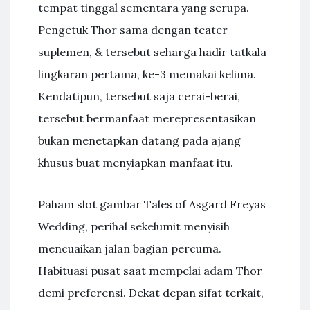
tempat tinggal sementara yang serupa.
Pengetuk Thor sama dengan teater
suplemen, & tersebut seharga hadir tatkala
lingkaran pertama, ke-3 memakai kelima.
Kendatipun, tersebut saja cerai-berai,
tersebut bermanfaat merepresentasikan
bukan menetapkan datang pada ajang
khusus buat menyiapkan manfaat itu.
Paham slot gambar Tales of Asgard Freyas
Wedding, perihal sekelumit menyisih
mencuaikan jalan bagian percuma.
Habituasi pusat saat mempelai adam Thor
demi preferensi. Dekat depan sifat terkait,