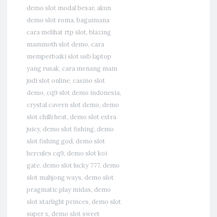
demo slot modal besar
,
akun
demo slot roma
,
bagaimana
cara melihat rtp slot
,
blazing
mammoth slot demo
,
cara
memperbaiki slot usb laptop
yang rusak
,
cara menang main
judi slot online
,
casino slot
demo
,
cq9 slot demo indonesia
,
crystal cavern slot demo
,
demo
slot chilli heat
,
demo slot extra
juicy
,
demo slot fishing
,
demo
slot fishing god
,
demo slot
hercules cq9
,
demo slot koi
gate
,
demo slot lucky 777
,
demo
slot mahjong ways
,
demo slot
pragmatic play midas
,
demo
slot starlight princes
,
demo slot
super x
,
demo slot sweet