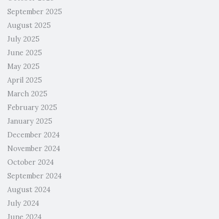
September 2025
August 2025
July 2025
June 2025
May 2025
April 2025
March 2025
February 2025
January 2025
December 2024
November 2024
October 2024
September 2024
August 2024
July 2024
June 2024