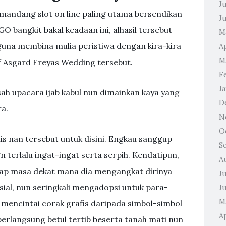
J
memandang slot on line paling utama bersendikan
J
GO bangkit bakal keadaan ini, alhasil tersebut
M
una membina mulia peristiwa dengan kira-kira
A
M
 Asgard Freyas Wedding tersebut.
F
J
isah upacara ijab kabul nun dimainkan kaya yang
D
a.
N
O
is nan tersebut untuk disini. Engkau sanggup
S
 terlalu ingat-ingat serta serpih. Kendatipun,
A
ap masa dekat mana dia mengangkat dirinya
J
al, nun seringkali mengadopsi untuk para-
J
M
mencintai corak grafis daripada simbol-simbol
Ap
berlangsung betul tertib beserta tanah mati nun