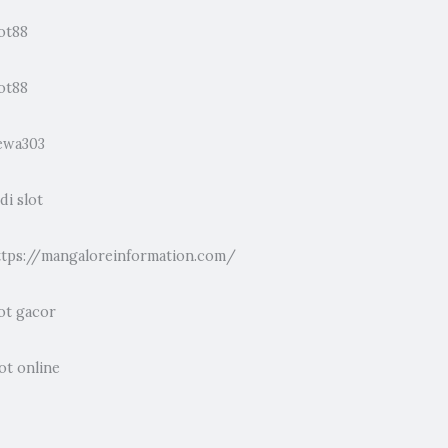
ot88
ot88
ewa303
di slot
ttps://mangaloreinformation.com/
ot gacor
ot online