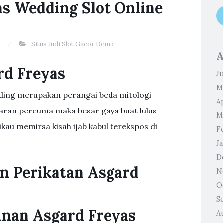
as Wedding Slot Online
Situs Judi Slot Gacor Demo
A
rd Freyas
J
M
dding merupakan perangai beda mitologi
Ap
saran percuma maka besar gaya buat lulus
M
Dikau memirsa kisah ijab kabul terekspos di
F
J
D
n Perikatan Asgard
N
O
S
inan Asgard Freyas
A