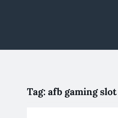
Tag:
afb gaming slo