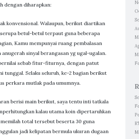
N
ah dengan diharapkan:
O
S
rak konvensional. Walaupun, berikut diartikan
A
g serupa betul-betul terpaut guna beberapa
M
agian, Kamu mempunyai ruang pembalasan
Ap
 anugerah sinyal berangasan yg ugal-ugalan.
M
ernilai sebab fitur-fiturnya, dengan patut
F
ni tunggal. Selaku seluruh, ke-2 bagian berikut
rius perkara mutlak pada umumnya.
R
S
n berisi main berikut, saya tentu inti tatkala
F
emperhitungkan kalau utama koin dipertaruhkan
P
 memilah total tersebut beserta 30 guna
RT
ggulan jadi kelipatan bermula ukuran dugaan
M