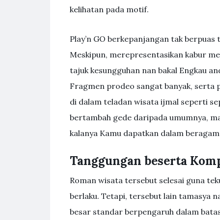
kelihatan pada motif.
Play’n GO berkepanjangan tak berpuas 
Meskipun, merepresentasikan kabur mel
tajuk kesungguhan nan bakal Engkau an
Fragmen prodeo sangat banyak, serta p
di dalam teladan wisata ijmal seperti se
bertambah gede daripada umumnya, maki
kalanya Kamu dapatkan dalam beragam 
Tanggungan beserta Komp
Roman wisata tersebut selesai guna te
berlaku. Tetapi, tersebut lain tamasya 
besar standar berpengaruh dalam bata