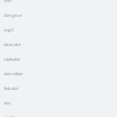
toto
slot gacor
togel
situs slot
rajakadal
slot online
link slot
slot