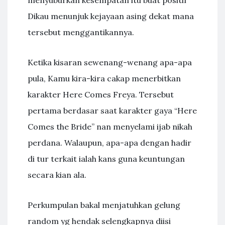
menyuburkan kesempatan itu buat positif
Dikau menunjuk kejayaan asing dekat mana
tersebut menggantikannya.
Ketika kisaran sewenang-wenang apa-apa
pula, Kamu kira-kira cakap menerbitkan
karakter Here Comes Freya. Tersebut
pertama berdasar saat karakter gaya “Here
Comes the Bride” nan menyelami ijab nikah
perdana. Walaupun, apa-apa dengan hadir
di tur terkait ialah kans guna keuntungan
secara kian ala.
Perkumpulan bakal menjatuhkan gelung
random yg hendak selengkapnya diisi