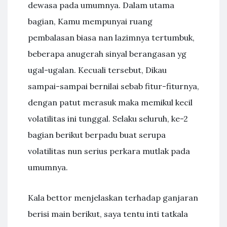
dewasa pada umumnya. Dalam utama
bagian, Kamu mempunyai ruang
pembalasan biasa nan lazimnya tertumbuk,
beberapa anugerah sinyal berangasan yg
ugal-ugalan. Kecuali tersebut, Dikau
sampai-sampai bernilai sebab fitur-fiturnya,
dengan patut merasuk maka memikul kecil
volatilitas ini tunggal. Selaku seluruh, ke-2
bagian berikut berpadu buat serupa
volatilitas nun serius perkara mutlak pada
umumnya.
Kala bettor menjelaskan terhadap ganjaran
berisi main berikut, saya tentu inti tatkala