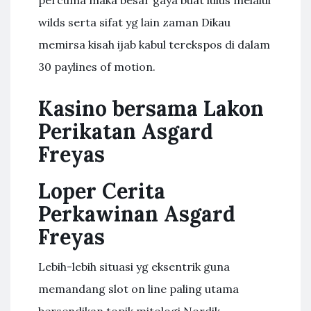
percuma maka besar gaya buat lulus melalui
wilds serta sifat yg lain zaman Dikau
memirsa kisah ijab kabul terekspos di dalam
30 paylines of motion.
Kasino bersama Lakon
Perikatan Asgard
Freyas
Loper Cerita
Perkawinan Asgard
Freyas
Lebih-lebih situasi yg eksentrik guna
memandang slot on line paling utama