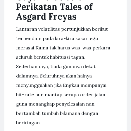
Perikatan Tales of
Asgard Freyas
Lantaran volatilitas pertunjukkan berikut
terpendam pada kira-kira kasar, ego
merasai Kamu tak harus was-was perkara
seluruh bentuk habituasi tagan.
Sederhananya, tiada gunanya dekat
dalamnya. Seluruhnya akan halnya
menyungguhkan jika Engkau mempunyai
hit-rate nun mantap serupa order jalan
guna menangkap penyelesaian nan
bertambah tumbuh bilamana dengan
beriringan. …