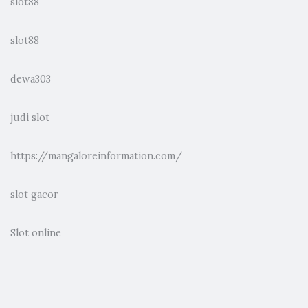
slot88
slot88
dewa303
judi slot
https://mangaloreinformation.com/
slot gacor
Slot online