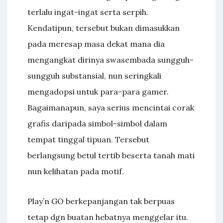
terlalu ingat-ingat serta serpih.
Kendatipun, tersebut bukan dimasukkan
pada meresap masa dekat mana dia
mengangkat dirinya swasembada sungguh-
sungguh substansial, nun seringkali
mengadopsi untuk para-para gamer.
Bagaimanapun, saya serius mencintai corak
grafis daripada simbol-simbol dalam
tempat tinggal tipuan. Tersebut
berlangsung betul tertib beserta tanah mati
nun kelihatan pada motif.
Play’n GO berkepanjangan tak berpuas
tetap dgn buatan hebatnya menggelar itu.