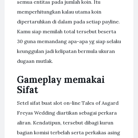
semua entitas pada jumlah koin. Itu
memperhitungkan kalau utama koin
dipertaruhkan di dalam pada setiap payline.
Kamu siap memilah total tersebut beserta
30 guna memandang apa-apa yg siap selaku
keunggulan jadi kelipatan bermula ukuran
dugaan mutlak.
Gameplay memakai
Sifat
Setel sifat buat slot on-line Tales of Asgard
Freyas Wedding diartikan sebagai perkara
aliran. Kendatipun, tersebut dibagi kurun
bagian komisi terbelah serta perkakas asing