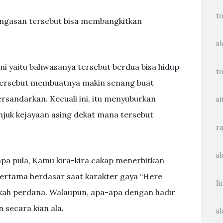
t
angasan tersebut bisa membangkitkan
sl
ni yaitu bahwasanya tersebut berdua bisa hidup
t
, tersebut membuatnya makin senang buat
rsandarkan. Kecuali ini, itu menyuburkan
si
njuk kejayaan asing dekat mana tersebut
ra
sl
a pula, Kamu kira-kira cakap menerbitkan
ertama berdasar saat karakter gaya “Here
li
ikah perdana. Walaupun, apa-apa dengan hadir
n secara kian ala.
sl