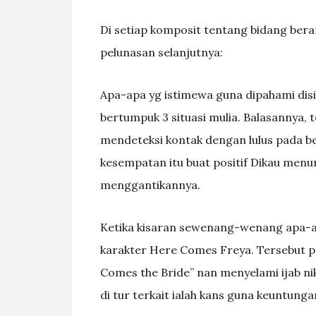
Di setiap komposit tentang bidang ber
pelunasan selanjutnya:
Apa-apa yg istimewa guna dipahami disi
bertumpuk 3 situasi mulia. Balasannya
mendeteksi kontak dengan lulus pada be
kesempatan itu buat positif Dikau menu
menggantikannya.
Ketika kisaran sewenang-wenang apa-ap
karakter Here Comes Freya. Tersebut p
Comes the Bride” nan menyelami ijab n
di tur terkait ialah kans guna keuntunga