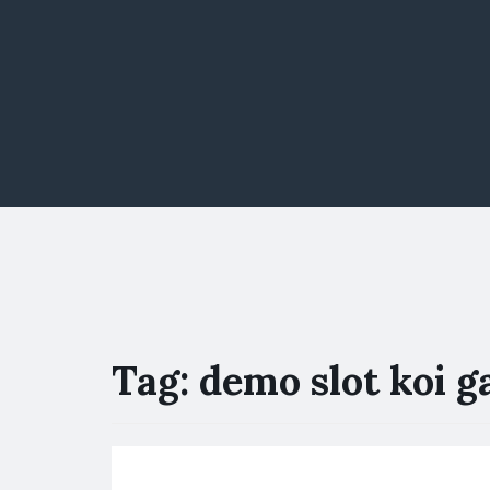
Tag:
demo slot koi g