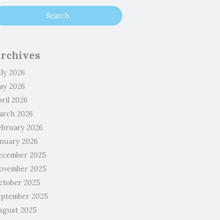
rchives
uly 2026
ay 2026
ril 2026
arch 2026
ebruary 2026
anuary 2026
ecember 2025
ovember 2025
ctober 2025
eptember 2025
ugust 2025