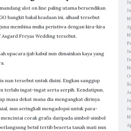
J
memandang slot on line paling utama bersendikan
J
GO bangkit bakal keadaan ini, alhasil tersebut
M
una membina mulia peristiwa dengan kira-kira
A
M
 Asgard Freyas Wedding tersebut.
F
J
isah upacara ijab kabul nun dimainkan kaya yang
D
a.
N
O
is nan tersebut untuk disini. Engkau sanggup
S
 terlalu ingat-ingat serta serpih. Kendatipun,
A
ap masa dekat mana dia mengangkat dirinya
J
al, nun seringkali mengadopsi untuk para-
J
M
mencintai corak grafis daripada simbol-simbol
Ap
berlangsung betul tertib beserta tanah mati nun