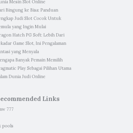
unia Mesin Slot Online
ari Bingung ke Bisa: Panduan
engkap Judi Slot Cocok Untuk
emula yang Ingin Mulai
ragon Hatch PG Soft: Lebih Dari
ekadar Game Slot, Ini Pengalaman
antasi yang Menyala
engapa Banyak Pemain Memilih
ragmatic Play Sebagai Pilihan Utama
alam Dunia Judi Online
ecommended Links
mw 777
k pools