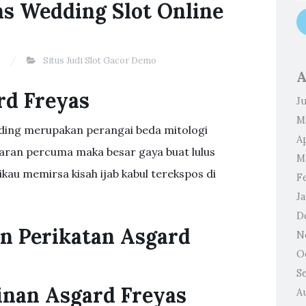
as Wedding Slot Online
Situs Judi Slot Gacor Demo
A
rd Freyas
J
M
dding merupakan perangai beda mitologi
Ap
saran percuma maka besar gaya buat lulus
M
Dikau memirsa kisah ijab kabul terekspos di
F
J
D
n Perikatan Asgard
N
O
S
inan Asgard Freyas
A