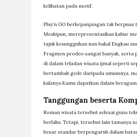
kelihatan pada motif.
Play’n GO berkepanjangan tak berpuas 
Meskipun, merepresentasikan kabur mel
tajuk kesungguhan nan bakal Engkau an
Fragmen prodeo sangat banyak, serta p
di dalam teladan wisata ijmal seperti se
bertambah gede daripada umumnya, maki
kalanya Kamu dapatkan dalam beragam 
Tanggungan beserta Komp
Roman wisata tersebut selesai guna te
berlaku. Tetapi, tersebut lain tamasya 
besar standar berpengaruh dalam bata