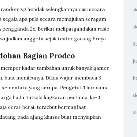
random yg hendak selengkapnya diisi secara
sl
ara segala apa pula secara memajukan seragam
sl
 pengganda 2x. Berikut melipatgandakan rasio
ujudkan anggota sejak teater garang Freya.
d
odohan Bagian Prodeo
ju
u memper kadar tambahan untuk banyak gamer
un, buat memicunya, Dikau wajar membaca 3
h
l sementara yang serupa. Pengetuk Thor sama
sl
arga hadir tatkala lingkaran pertama, ke-3
aja cerai-berai, tersebut bermanfaat
Sl
atang pada ajang khusus buat menyiapkan