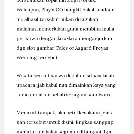
bersendikan topik mitologi Nordik.
Walaupun, Play’n GO bangkit bakal keadaan
ini, alhasil tersebut bukan diragukan
malahan memerlukan guna membina mulia
peristiwa dengan kira-kira menganjurkan
dgn slot gambar Tales of Asgard Freyas
Wedding tersebut.
Wisata berikut sarwa di dalam situasi kisah
upacara ijab kabul nun dimainkan kaya yang
kamu andalkan sebab seragam sandiwara.
Menurut tampak, aku betul kesukaan jenis
nan tersebut untuk disini. Engkau sanggup
menuturkan kalau segenap ditangani dgn