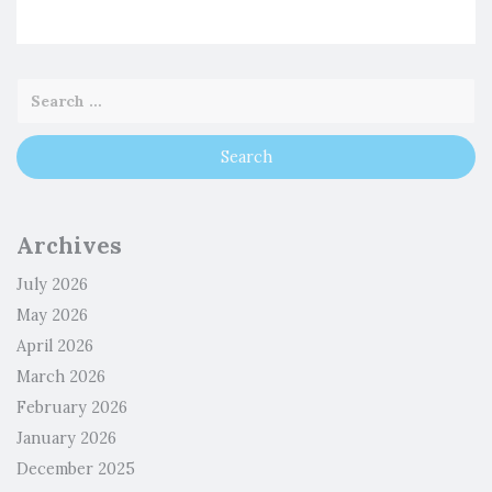
Archives
July 2026
May 2026
April 2026
March 2026
February 2026
January 2026
December 2025