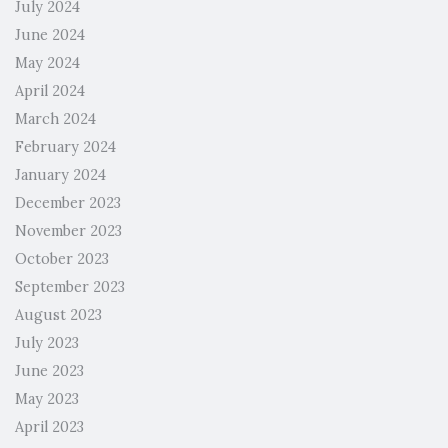
July 2024
June 2024
May 2024
April 2024
March 2024
February 2024
January 2024
December 2023
November 2023
October 2023
September 2023
August 2023
July 2023
June 2023
May 2023
April 2023