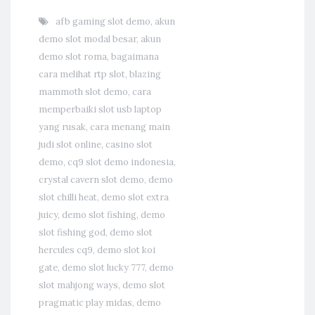
afb gaming slot demo
,
akun
demo slot modal besar
,
akun
demo slot roma
,
bagaimana
cara melihat rtp slot
,
blazing
mammoth slot demo
,
cara
memperbaiki slot usb laptop
yang rusak
,
cara menang main
judi slot online
,
casino slot
demo
,
cq9 slot demo indonesia
,
crystal cavern slot demo
,
demo
slot chilli heat
,
demo slot extra
juicy
,
demo slot fishing
,
demo
slot fishing god
,
demo slot
hercules cq9
,
demo slot koi
gate
,
demo slot lucky 777
,
demo
slot mahjong ways
,
demo slot
pragmatic play midas
,
demo