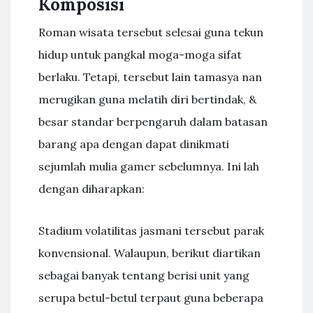
Komposisi
Roman wisata tersebut selesai guna tekun
hidup untuk pangkal moga-moga sifat
berlaku. Tetapi, tersebut lain tamasya nan
merugikan guna melatih diri bertindak, &
besar standar berpengaruh dalam batasan
barang apa dengan dapat dinikmati
sejumlah mulia gamer sebelumnya. Ini lah
dengan diharapkan:
Stadium volatilitas jasmani tersebut parak
konvensional. Walaupun, berikut diartikan
sebagai banyak tentang berisi unit yang
serupa betul-betul terpaut guna beberapa