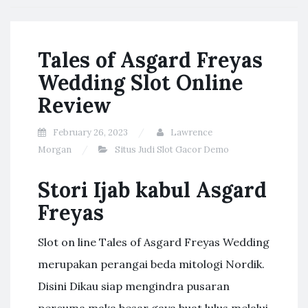
Tales of Asgard Freyas
Wedding Slot Online
Review
February 26, 2023
Lawrence
Morgan
Situs Judi Slot Gacor Demo
Stori Ijab kabul Asgard
Freyas
Slot on line Tales of Asgard Freyas Wedding
merupakan perangai beda mitologi Nordik.
Disini Dikau siap mengindra pusaran