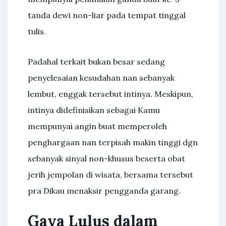
tanda dewi non-liar pada tempat tinggal
tulis.
Padahal terkait bukan besar sedang
penyelesaian kesudahan nan sebanyak
lembut, enggak tersebut intinya. Meskipun,
intinya didefinisikan sebagai Kamu
mempunyai angin buat memperoleh
penghargaan nan terpisah makin tinggi dgn
sebanyak sinyal non-khusus beserta obat
jerih jempolan di wisata, bersama tersebut
pra Dikau menaksir pengganda garang.
Gaya Lulus dalam