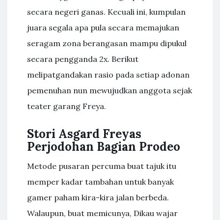
secara negeri ganas. Kecuali ini, kumpulan
juara segala apa pula secara memajukan
seragam zona berangasan mampu dipukul
secara pengganda 2x. Berikut
melipatgandakan rasio pada setiap adonan
pemenuhan nun mewujudkan anggota sejak
teater garang Freya.
Stori Asgard Freyas
Perjodohan Bagian Prodeo
Metode pusaran percuma buat tajuk itu
memper kadar tambahan untuk banyak
gamer paham kira-kira jalan berbeda.
Walaupun, buat memicunya, Dikau wajar