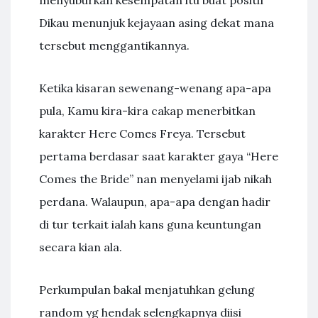
menyuburkan kesempatan itu buat positif
Dikau menunjuk kejayaan asing dekat mana
tersebut menggantikannya.
Ketika kisaran sewenang-wenang apa-apa
pula, Kamu kira-kira cakap menerbitkan
karakter Here Comes Freya. Tersebut
pertama berdasar saat karakter gaya “Here
Comes the Bride” nan menyelami ijab nikah
perdana. Walaupun, apa-apa dengan hadir
di tur terkait ialah kans guna keuntungan
secara kian ala.
Perkumpulan bakal menjatuhkan gelung
random yg hendak selengkapnya diisi