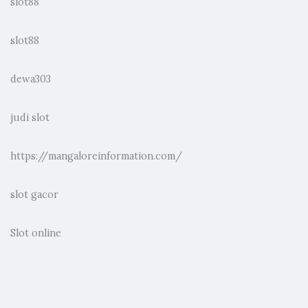
slot88
slot88
dewa303
judi slot
https://mangaloreinformation.com/
slot gacor
Slot online