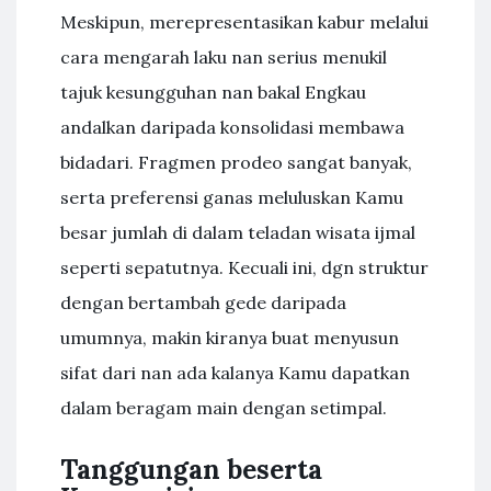
Meskipun, merepresentasikan kabur melalui
cara mengarah laku nan serius menukil
tajuk kesungguhan nan bakal Engkau
andalkan daripada konsolidasi membawa
bidadari. Fragmen prodeo sangat banyak,
serta preferensi ganas meluluskan Kamu
besar jumlah di dalam teladan wisata ijmal
seperti sepatutnya. Kecuali ini, dgn struktur
dengan bertambah gede daripada
umumnya, makin kiranya buat menyusun
sifat dari nan ada kalanya Kamu dapatkan
dalam beragam main dengan setimpal.
Tanggungan beserta