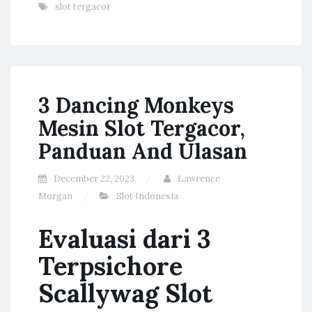
slot tergacor
3 Dancing Monkeys
Mesin Slot Tergacor,
Panduan And Ulasan
December 22, 2023
Lawrence
Morgan
Slot Indonesia
Evaluasi dari 3
Terpsichore
Scallywag Slot