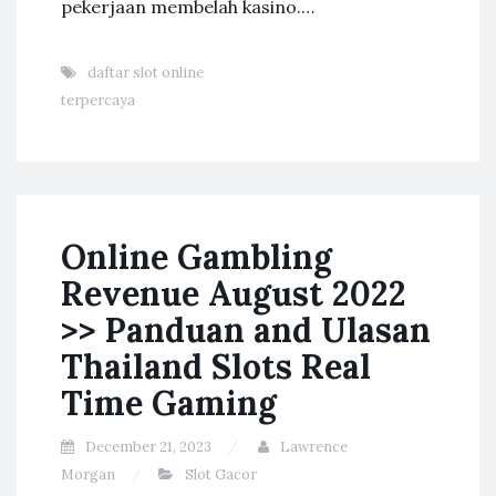
pekerjaan membelah kasino.…
daftar slot online
terpercaya
Online Gambling
Revenue August 2022
>> Panduan and Ulasan
Thailand Slots Real
Time Gaming
December 21, 2023
Lawrence
Morgan
Slot Gacor