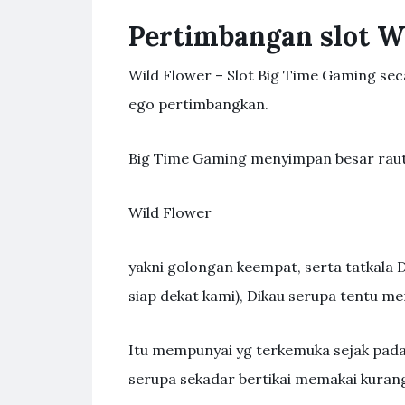
Pertimbangan slot W
Wild Flower – Slot Big Time Gaming sec
ego pertimbangkan.
Big Time Gaming menyimpan besar raut.
Wild Flower
yakni golongan keempat, serta tatkala 
siap dekat kami), Dikau serupa tentu m
Itu mempunyai yg terkemuka sejak pada 
serupa sekadar bertikai memakai kuran