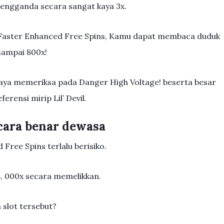
pengganda secara sangat kaya 3x.
t Faster Enhanced Free Spins, Kamu dapat membaca duduk
sampai 800x!
saya memeriksa pada Danger High Voltage! beserta besar
rensi mirip Lil’ Devil.
ara benar dewasa
Free Spins terlalu berisiko.
, 000x secara memelikkan.
slot tersebut?