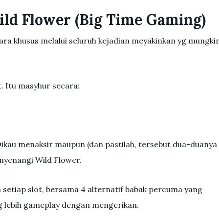
ild Flower (Big Time Gaming)
ara khusus melalui seluruh kejadian meyakinkan yg mungki
 Itu masyhur secara:
Dikau menaksir maupun (dan pastilah, tersebut dua-duanya
enyenangi Wild Flower.
setiap slot, bersama 4 alternatif babak percuma yang
g lebih gameplay dengan mengerikan.