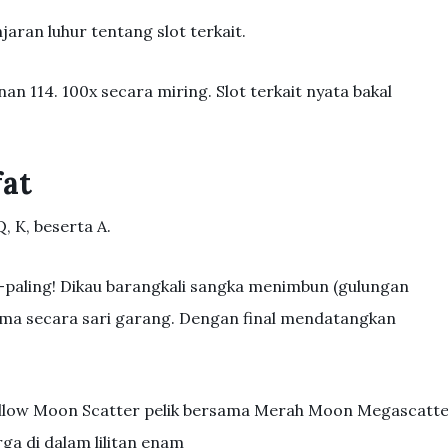
jaran luhur tentang slot terkait.
114. 100x secara miring. Slot terkait nyata bakal
fat
, K, beserta A.
-paling! Dikau barangkali sangka menimbun (gulungan
tama secara sari garang. Dengan final mendatangkan
ellow Moon Scatter pelik bersama Merah Moon Megascatte
ga di dalam lilitan enam