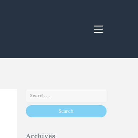
Menu
Archives