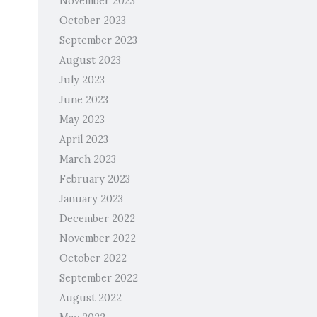
November 2023
October 2023
September 2023
August 2023
July 2023
June 2023
May 2023
April 2023
March 2023
February 2023
January 2023
December 2022
November 2022
October 2022
September 2022
August 2022