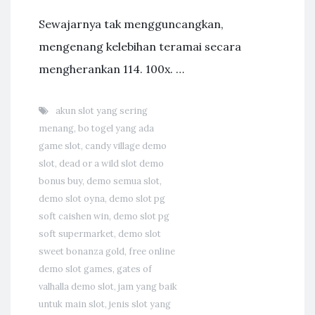
Sewajarnya tak mengguncangkan,
mengenang kelebihan teramai secara
mengherankan 114. 100x. …
akun slot yang sering
menang
,
bo togel yang ada
game slot
,
candy village demo
slot
,
dead or a wild slot demo
bonus buy
,
demo semua slot
,
demo slot oyna
,
demo slot pg
soft caishen win
,
demo slot pg
soft supermarket
,
demo slot
sweet bonanza gold
,
free online
demo slot games
,
gates of
valhalla demo slot
,
jam yang baik
untuk main slot
,
jenis slot yang