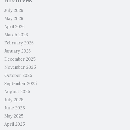
Archives
July 2026
May 2026
April 2026
March 2026
February 2026
January 2026
December 2025
November 2025
October 2025
September 2025
August 2025
July 2025
June 2025
May 2025
April 2025