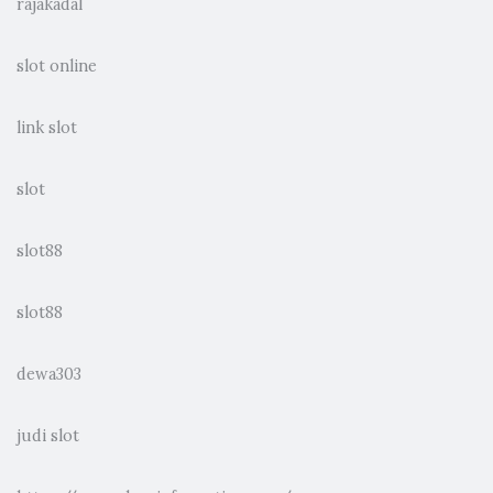
rajakadal
slot online
link slot
slot
slot88
slot88
dewa303
judi slot