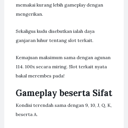
memakai kurang lebih gameplay dengan
mengerikan.
Sekaligus kudu disebutkan ialah daya
ganjaran luhur tentang slot terkait.
Kemajuan maksimum sama dengan agunan
114. 100x secara miring. Slot terkait nyata
bakal merembes pada!
Gameplay beserta Sifat
Kondisi terendah sama dengan 9, 10, J, Q, K,
beserta A.