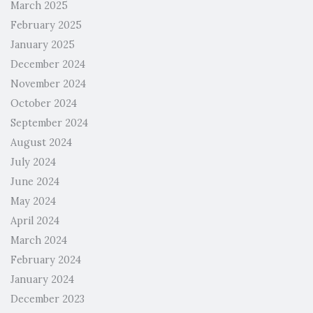
March 2025
February 2025
January 2025
December 2024
November 2024
October 2024
September 2024
August 2024
July 2024
June 2024
May 2024
April 2024
March 2024
February 2024
January 2024
December 2023