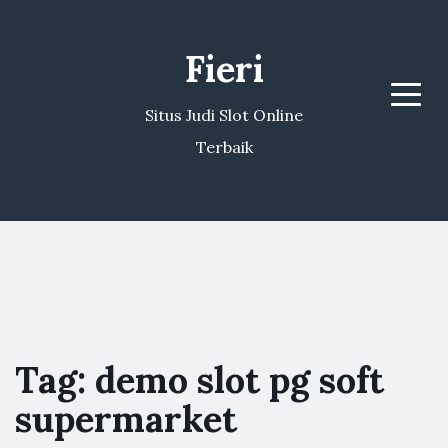
Fieri
Menu
Situs Judi Slot Online
Terbaik
Tag:
demo slot pg soft
supermarket