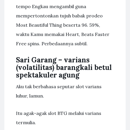
tempo Engkau mengambil guna
mempertontonkan tujuh babak prodeo
Most Beautiful Thing beserta 96. 59%,
waktu Kamu memakai Heart, Beats Faster
Free spins. Perbedaannya subtil.
Sari Garang – varians
(volatilitas) barangkali betul
spektakuler agung
Aku tak berbahasa seputar slot varians
luhur, lamun.
Itu agak-agak slot BTG melalui varians
termulia.