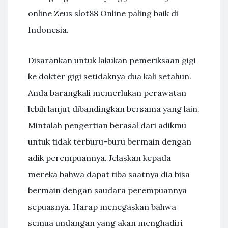
online Zeus slot88 Online paling baik di
Indonesia.
Disarankan untuk lakukan pemeriksaan gigi
ke dokter gigi setidaknya dua kali setahun.
Anda barangkali memerlukan perawatan
lebih lanjut dibandingkan bersama yang lain.
Mintalah pengertian berasal dari adikmu
untuk tidak terburu-buru bermain dengan
adik perempuannya. Jelaskan kepada
mereka bahwa dapat tiba saatnya dia bisa
bermain dengan saudara perempuannya
sepuasnya. Harap menegaskan bahwa
semua undangan yang akan menghadiri