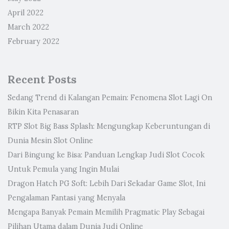
April 2022
March 2022
February 2022
Recent Posts
Sedang Trend di Kalangan Pemain: Fenomena Slot Lagi On
Bikin Kita Penasaran
RTP Slot Big Bass Splash: Mengungkap Keberuntungan di
Dunia Mesin Slot Online
Dari Bingung ke Bisa: Panduan Lengkap Judi Slot Cocok
Untuk Pemula yang Ingin Mulai
Dragon Hatch PG Soft: Lebih Dari Sekadar Game Slot, Ini
Pengalaman Fantasi yang Menyala
Mengapa Banyak Pemain Memilih Pragmatic Play Sebagai
Pilihan Utama dalam Dunia Judi Online