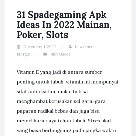
31 Spadegaming Apk
Ideas In 2022 Mainan,
Poker, Slots
November 1, 2022
Lawrence
Morgan
Slot Gacor
Vitamin E yang jadi di antara sumber
penting untuk tubuh, vitamin ini mempunyai
sifat antioksidan, maka itu bisa
menghambat kerusakan sel gara-gara
paparan radikal bebas dan juga bisa
memelihara daya tahan tubuh. Stres akut
yang biasa berlangsung pada jangka waktu