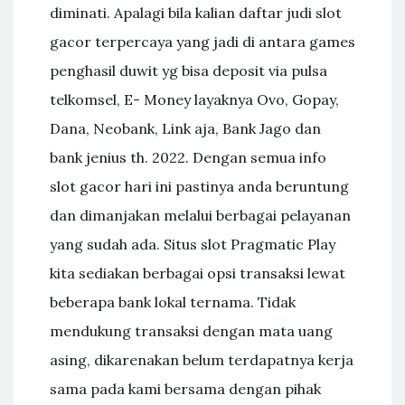
diminati. Apalagi bila kalian daftar judi slot
gacor terpercaya yang jadi di antara games
penghasil duwit yg bisa deposit via pulsa
telkomsel, E- Money layaknya Ovo, Gopay,
Dana, Neobank, Link aja, Bank Jago dan
bank jenius th. 2022. Dengan semua info
slot gacor hari ini pastinya anda beruntung
dan dimanjakan melalui berbagai pelayanan
yang sudah ada. Situs slot Pragmatic Play
kita sediakan berbagai opsi transaksi lewat
beberapa bank lokal ternama. Tidak
mendukung transaksi dengan mata uang
asing, dikarenakan belum terdapatnya kerja
sama pada kami bersama dengan pihak