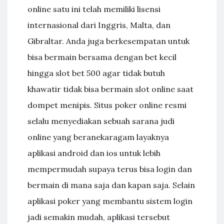
online satu ini telah memiliki lisensi
internasional dari Inggris, Malta, dan
Gibraltar. Anda juga berkesempatan untuk
bisa bermain bersama dengan bet kecil
hingga slot bet 500 agar tidak butuh
khawatir tidak bisa bermain slot online saat
dompet menipis. Situs poker online resmi
selalu menyediakan sebuah sarana judi
online yang beranekaragam layaknya
aplikasi android dan ios untuk lebih
mempermudah supaya terus bisa login dan
bermain di mana saja dan kapan saja. Selain
aplikasi poker yang membantu sistem login
jadi semakin mudah, aplikasi tersebut