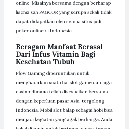
online. Misalnya bersama dengan berharap
lisensi sah PAGCOR yang serupa sekali tidak
dapat didapatkan oleh semua situs judi
poker online di Indonesia.
Beragam Manfaat Berasal
Dari Infus Vitamin Bagi
Kesehatan Tubuh
Flow Gaming diperuntukan untuk
menghadirkan suatu hal slot game dan juga
casino dimana tellah disesuaikan bersama
dengan keperluan pasar Asia, tergolong
Indonesia. Mobil slot balap sebagai hobi bisa
menjadi kegiatan yang agak berharga. Anda
bakal dijamin untuk bertemu banyak teman