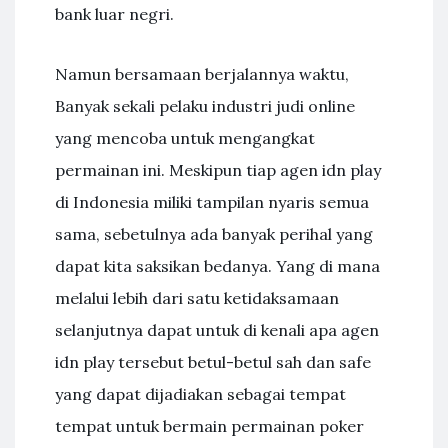
bank luar negri.
Namun bersamaan berjalannya waktu,
Banyak sekali pelaku industri judi online
yang mencoba untuk mengangkat
permainan ini. Meskipun tiap agen idn play
di Indonesia miliki tampilan nyaris semua
sama, sebetulnya ada banyak perihal yang
dapat kita saksikan bedanya. Yang di mana
melalui lebih dari satu ketidaksamaan
selanjutnya dapat untuk di kenali apa agen
idn play tersebut betul-betul sah dan safe
yang dapat dijadiakan sebagai tempat
tempat untuk bermain permainan poker