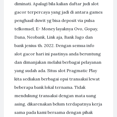
diminati. Apalagi bila kalian daftar judi slot
gacor terpercaya yang jadi di antara games
penghasil duwit yg bisa deposit via pulsa
telkomsel, E- Money layaknya Ovo, Gopay,
Dana, Neobank, Link aja, Bank Jago dan
bank jenius th. 2022. Dengan semua info
slot gacor hari ini pastinya anda beruntung
dan dimanjakan melalui berbagai pelayanan
yang sudah ada. Situs slot Pragmatic Play
kita sediakan berbagai opsi transaksi lewat
beberapa bank lokal ternama. Tidak
mendukung transaksi dengan mata uang
asing, dikarenakan belum terdapatnya kerja
sama pada kami bersama dengan pihak