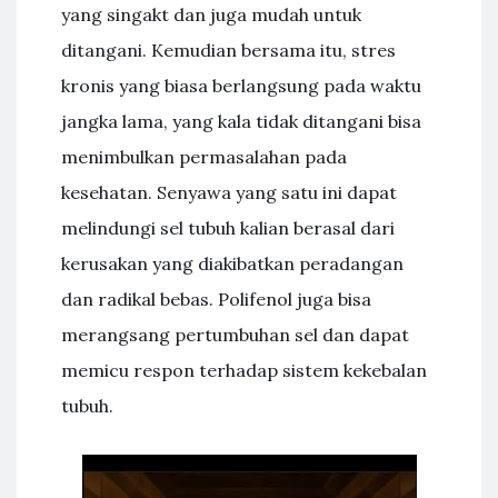
yang singakt dan juga mudah untuk
ditangani. Kemudian bersama itu, stres
kronis yang biasa berlangsung pada waktu
jangka lama, yang kala tidak ditangani bisa
menimbulkan permasalahan pada
kesehatan. Senyawa yang satu ini dapat
melindungi sel tubuh kalian berasal dari
kerusakan yang diakibatkan peradangan
dan radikal bebas. Polifenol juga bisa
merangsang pertumbuhan sel dan dapat
memicu respon terhadap sistem kekebalan
tubuh.