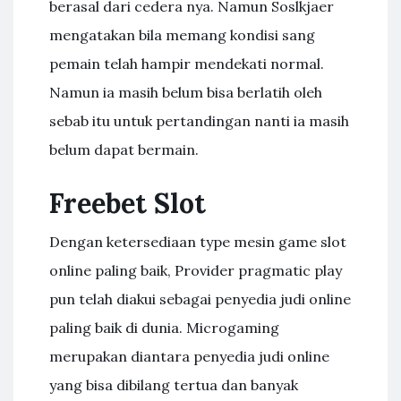
berasal dari cedera nya. Namun Soslkjaer
mengatakan bila memang kondisi sang
pemain telah hampir mendekati normal.
Namun ia masih belum bisa berlatih oleh
sebab itu untuk pertandingan nanti ia masih
belum dapat bermain.
Freebet Slot
Dengan ketersediaan type mesin game slot
online paling baik, Provider pragmatic play
pun telah diakui sebagai penyedia judi online
paling baik di dunia. Microgaming
merupakan diantara penyedia judi online
yang bisa dibilang tertua dan banyak