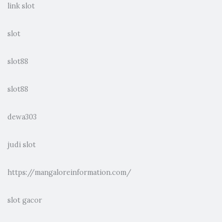
link slot
slot
slot88
slot88
dewa303
judi slot
https://mangaloreinformation.com/
slot gacor