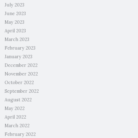
July 2023
June 2023
May 2023
April 2023
March 2023
February 2023
January 2023
December 2022
November 2022
October 2022
September 2022
August 2022
May 2022
April 2022
March 2022
February 2022