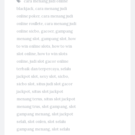
cara menang judi online
blackjack
,
cara menang judi
online poker
,
cara menang judi
online roullete
,
cara menang judi
online sicbo
,
gacoer
,
gampang
menang slot
,
gampang slot
,
how
to win online slots
,
how to win
slot online
,
how to win slots
online
,
judi slot gacor online
terbaik dan terpercaya
,
selalu
jackpot slot
,
sexy slot
,
sicbo
,
sicbo slot
,
situs judi slot gacor
jackpot
,
situs slot jackpot
menang terus
,
situs slot jackpot
menang trus
,
slot gampang
,
slot
gampang menang
,
slot jackpot
selali
,
slot onlen
,
slot selalu
gampang menang
,
slot selalu