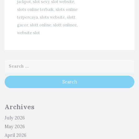
jackpot
,
slot sexy
,
slot website
,
slots online terbaik
,
slots online
terpercaya
,
slots website
,
slott
gacor
,
slott online
,
slott onlinee
,
website slot
Archives
July 2026
May 2026
April 2026