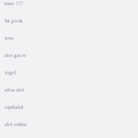
bmw 777
hk pools
toto
slot gacor
togel
situs slot
rajakadal
slot online