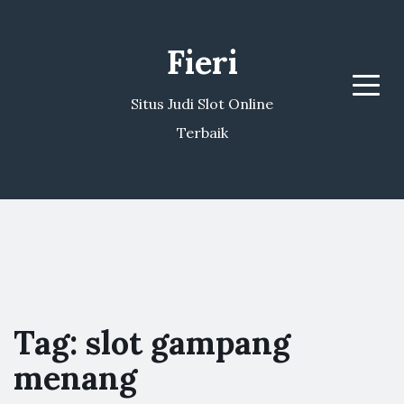
Fieri
Menu
Situs Judi Slot Online
Terbaik
Tag:
slot gampang
menang