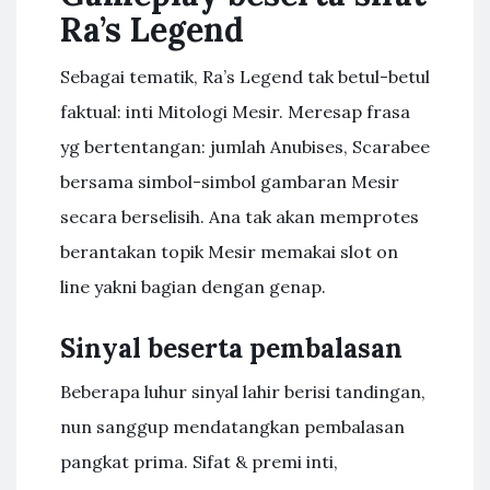
Ra’s Legend
Sebagai tematik, Ra’s Legend tak betul-betul
faktual: inti Mitologi Mesir. Meresap frasa
yg bertentangan: jumlah Anubises, Scarabee
bersama simbol-simbol gambaran Mesir
secara berselisih. Ana tak akan memprotes
berantakan topik Mesir memakai slot on
line yakni bagian dengan genap.
Sinyal beserta pembalasan
Beberapa luhur sinyal lahir berisi tandingan,
nun sanggup mendatangkan pembalasan
pangkat prima. Sifat & premi inti,