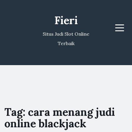
Fieri
Menu
Situs Judi Slot Online
Terbaik
Tag:
cara menang judi
online blackjack