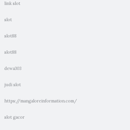
link slot
slot
slot88
slot88
dewa303
judi slot
https://mangaloreinformation.com/
slot gacor