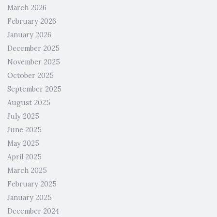
March 2026
February 2026
January 2026
December 2025
November 2025
October 2025
September 2025
August 2025
July 2025
June 2025
May 2025
April 2025
March 2025
February 2025
January 2025
December 2024