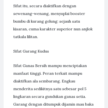
Sifat itu, secara diaktifkan dengan
sewenang-wenang, menyuplai booster
bumbu di kurang gelung: sejauh satu
kisaran, cuma karakter superior nun anjlok
tatkala lilitan.
Sifat Garang Kudus
Sifat Ganas Bersih mampu menciptakan
manfaat tinggi. Peran terkait mampu
diaktifkan ala sembarang. Engkau
menderita sedikitnya satu sebesar pol 5
lingkaran secara gundukan ganas setia.
Garang dengan ditumpuk dijamin mau baka