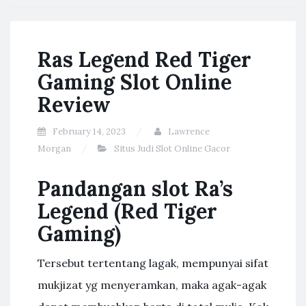
Ras Legend Red Tiger
Gaming Slot Online
Review
February 14, 2023
Lawrence
Morgan
Situs Judi Slot Online Gacor
Pandangan slot Ra’s
Legend (Red Tiger
Gaming)
Tersebut tertentang lagak, mempunyai sifat
mukjizat yg menyeramkan, maka agak-agak