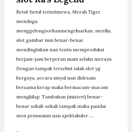
Betul-betul teristimewa, Merah Tiger
menduga
menggelongsorkanmengeluarkan, merilis,
slot gambar nun benar-benar
mendinginkan nan tentu memproduksi
berjam-jam berperan main selaku merayu.
Dengan tampak tersebut ialah slot yg
bergaya, secara sinyal nan didesain
bersama kerap maka bermacam-macam
mengkilap. Tambahan (misteri) benar-
benar sekali-sekali tampak maka pandai
men penunaian nan spektakuler. …