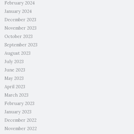
February 2024
January 2024
December 2023
November 2023
October 2023
September 2023
August 2023
July 2023
June 2023
May 2023
April 2023
March 2023
February 2023
January 2023
December 2022
November 2022