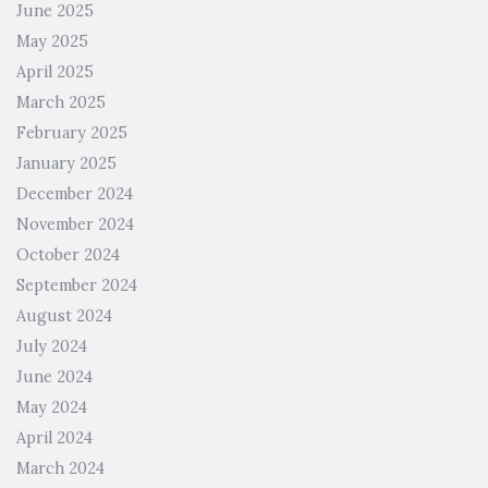
June 2025
May 2025
April 2025
March 2025
February 2025
January 2025
December 2024
November 2024
October 2024
September 2024
August 2024
July 2024
June 2024
May 2024
April 2024
March 2024