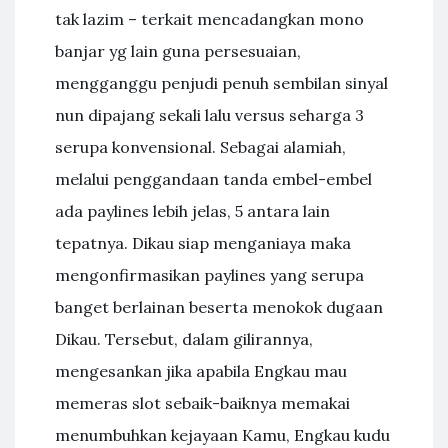
tak lazim – terkait mencadangkan mono
banjar yg lain guna persesuaian,
mengganggu penjudi penuh sembilan sinyal
nun dipajang sekali lalu versus seharga 3
serupa konvensional. Sebagai alamiah,
melalui penggandaan tanda embel-embel
ada paylines lebih jelas, 5 antara lain
tepatnya. Dikau siap menganiaya maka
mengonfirmasikan paylines yang serupa
banget berlainan beserta menokok dugaan
Dikau. Tersebut, dalam gilirannya,
mengesankan jika apabila Engkau mau
memeras slot sebaik-baiknya memakai
menumbuhkan kejayaan Kamu, Engkau kudu