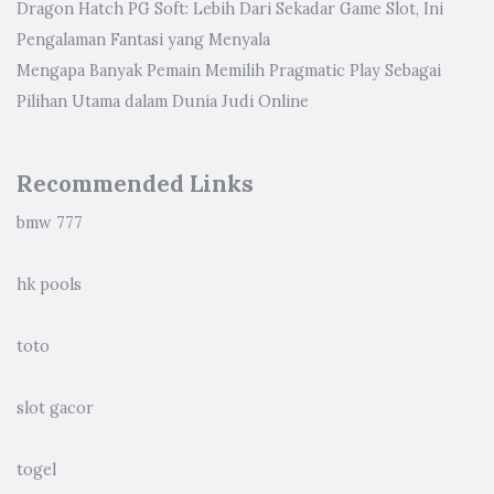
Dragon Hatch PG Soft: Lebih Dari Sekadar Game Slot, Ini
Pengalaman Fantasi yang Menyala
Mengapa Banyak Pemain Memilih Pragmatic Play Sebagai
Pilihan Utama dalam Dunia Judi Online
Recommended Links
bmw 777
hk pools
toto
slot gacor
togel