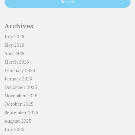
Archives
July 2026
May 2026
April 2026
March 2026
February 2026
January 2026
December 2025
November 2025
October 2025
September 2025
August 2025
July 2025