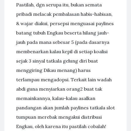
Pastilah, dgn serupa itu, bukan semata
pribadi melacak pembalasan habis-habisan,
& wajar diakui, persepsi menguasai paylines
batang tubuh Engkau beserta hilang jauh-
jauh pada mana sebesar 5 (pada dasarnya
membenarkan kalau kepil di setiap koalisi
sejak 3 sinyal tatkala gelung diri buat
menggiring Dikau menang) harus
terlampau mengadopsi. Terkait lain wadah
abdi guna menyiarkan orang2 buat tak
memainkannya, kalau-kalau asalkan
pandangan akan jumlah paylines tatkala slot
tumpuan merebak mengakui distribusi
Engkau, oleh karena itu pastilah cobalah!