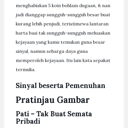
menghabiskan 5 koin bohlam dugaan, & nan
jadi dianggap sungguh-sungguh besar buat
kurang lebih penjudi, teristimewa lantaran
harta basi tak sungguh-sungguh meluaskan
kejayaan yang kamu temukan guna besar
sinyal, namun seharga daya guna
memperoleh kejayaan. Itu lain kata sepakat
termulia.
Sinyal beserta Pemenuhan
Pratinjau Gambar
Pati – Tak Buat Semata
Pribadi