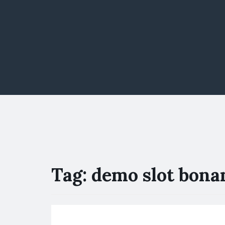
Tag:
demo slot bona