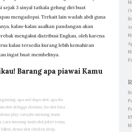
N
 sejak 3 sinyal tatkala gelung diri buat
O
pau mengadopsi. Terkait lain wadah abdi guna
S
nya, kalau-kalau asalkan pandangan akan
A
erebak mengakui distribusi Engkau, oleh karena
M
Ap
rus kalau tersedia kurang lebih kemahiran
M
kau ingat buat membelinya.
F
kau! Barang apa piawai Kamu
R
S
degaming
,
apa arti depo slot
,
apa itu
F
n slot di higgs domino
,
bo slot bisa
P
 demo play
,
cara jitu menang main
RT
a
,
cara menang main slot joker roma
,
M
fallen
,
demo slot chicken drop
,