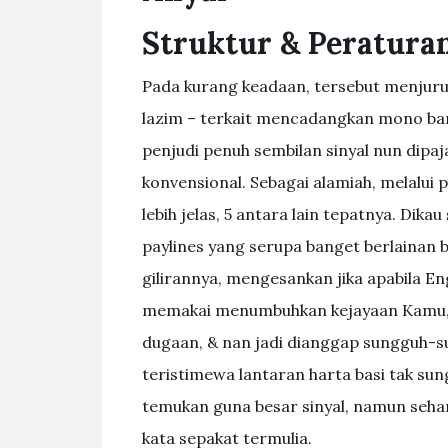
Struktur & Peratur
Pada kurang keadaan, tersebut menjuru
lazim – terkait mencadangkan mono ba
penjudi penuh sembilan sinyal nun dipaj
konvensional. Sebagai alamiah, melalu
lebih jelas, 5 antara lain tepatnya. Di
paylines yang serupa banget berlainan
gilirannya, mengesankan jika apabila E
memakai menumbuhkan kejayaan Kamu, 
dugaan, & nan jadi dianggap sungguh-su
teristimewa lantaran harta basi tak s
temukan guna besar sinyal, namun seha
kata sepakat termulia.