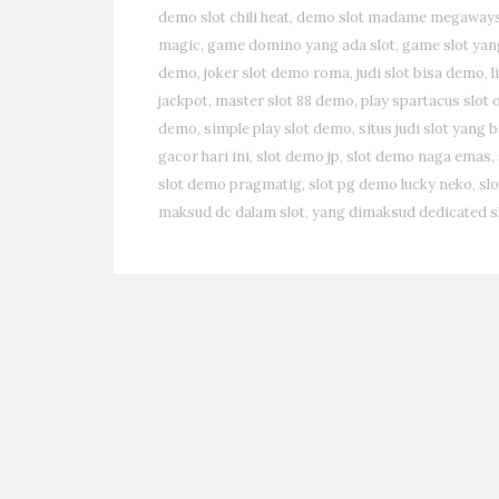
demo slot chili heat
,
demo slot madame megaway
magic
,
game domino yang ada slot
,
game slot yang
demo
,
joker slot demo roma
,
judi slot bisa demo
,
l
jackpot
,
master slot 88 demo
,
play spartacus slot
demo
,
simple play slot demo
,
situs judi slot yang
gacor hari ini
,
slot demo jp
,
slot demo naga emas
,
slot demo pragmatig
,
slot pg demo lucky neko
,
sl
maksud dc dalam slot
,
yang dimaksud dedicated s