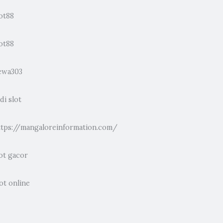
ot88
ot88
ewa303
di slot
ttps://mangaloreinformation.com/
ot gacor
ot online