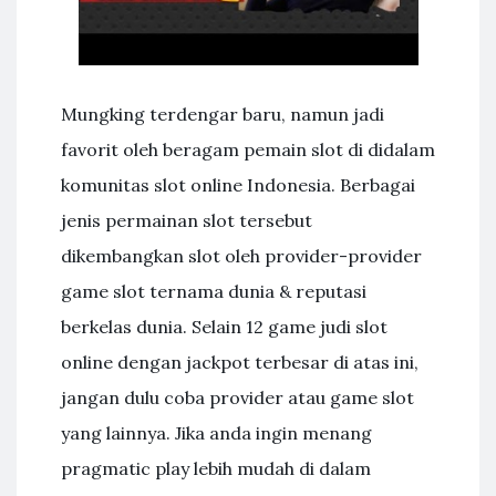
Mungking terdengar baru, namun jadi
favorit oleh beragam pemain slot di didalam
komunitas slot online Indonesia. Berbagai
jenis permainan slot tersebut
dikembangkan slot oleh provider-provider
game slot ternama dunia & reputasi
berkelas dunia. Selain 12 game judi slot
online dengan jackpot terbesar di atas ini,
jangan dulu coba provider atau game slot
yang lainnya. Jika anda ingin menang
pragmatic play lebih mudah di dalam