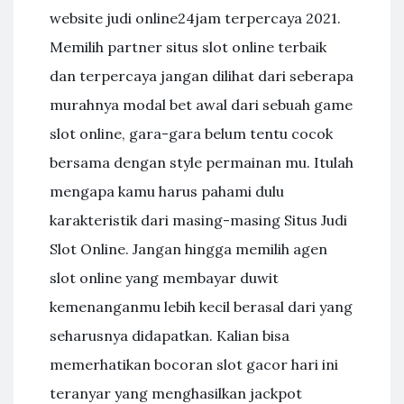
website judi online24jam terpercaya 2021.
Memilih partner situs slot online terbaik
dan terpercaya jangan dilihat dari seberapa
murahnya modal bet awal dari sebuah game
slot online, gara-gara belum tentu cocok
bersama dengan style permainan mu. Itulah
mengapa kamu harus pahami dulu
karakteristik dari masing-masing Situs Judi
Slot Online. Jangan hingga memilih agen
slot online yang membayar duwit
kemenanganmu lebih kecil berasal dari yang
seharusnya didapatkan. Kalian bisa
memerhatikan bocoran slot gacor hari ini
teranyar yang menghasilkan jackpot