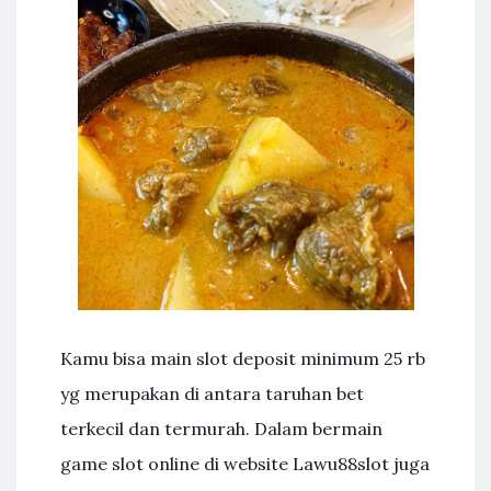
Kamu bisa main slot deposit minimum 25 rb
yg merupakan di antara taruhan bet
terkecil dan termurah. Dalam bermain
game slot online di website Lawu88slot juga