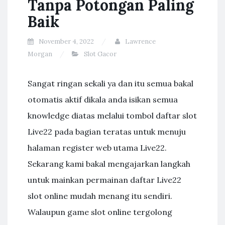
Tanpa Potongan Paling
Baik
November 4, 2022
Lawrence
Morgan
Slot Gacor
Sangat ringan sekali ya dan itu semua bakal
otomatis aktif dikala anda isikan semua
knowledge diatas melalui tombol daftar slot
Live22 pada bagian teratas untuk menuju
halaman register web utama Live22.
Sekarang kami bakal mengajarkan langkah
untuk mainkan permainan daftar Live22
slot online mudah menang itu sendiri.
Walaupun game slot online tergolong