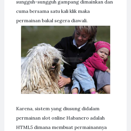
sungguh-sungguh gampang dimainkan dan
cuma bersama satu kali klik maka
permainan bakal segera diawali.
Karena, sistem yang diusung didalam
permainan slot online Habanero adalah
HTML5 dimana membuat permainannya