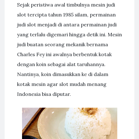
Sejak peristiwa awal timbulnya mesin judi
slot tercipta tahun 1985 silam, permainan
judi slot menjadi di antara permainan judi
yang terlalu digemari hingga detik ini. Mesin
judi buatan seorang mekanik bernama
Charles Fey ini awalnya berbentuk kotak
dengan koin sebagai alat taruhannya.
Nantinya, koin dimasukkan ke di dalam
kotak mesin agar slot mudah menang
Indonesia bisa diputar.