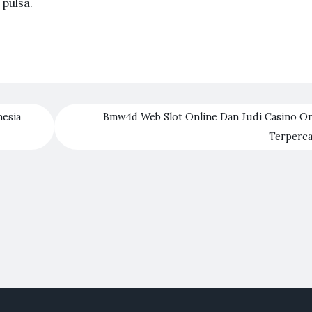
pulsa.
nesia
Bmw4d Web Slot Online Dan Judi Casino On
Terperc