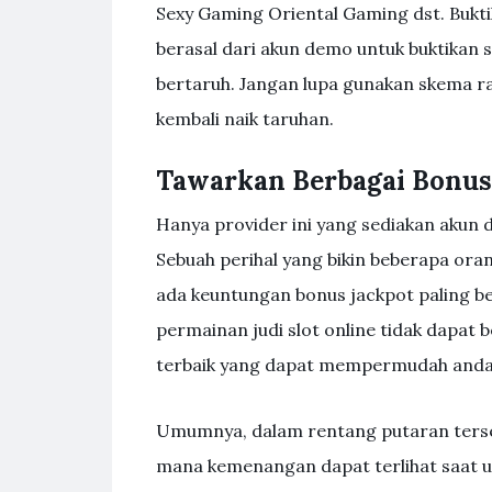
Sexy Gaming Oriental Gaming dst. Bukt
berasal dari akun demo untuk buktikan 
bertaruh. Jangan lupa gunakan skema ra
kembali naik taruhan.
Tawarkan Berbagai Bonus
Hanya provider ini yang sediakan akun 
Sebuah perihal yang bikin beberapa ora
ada keuntungan bonus jackpot paling bes
permainan judi slot online tidak dapat b
terbaik yang dapat mempermudah and
Umumnya, dalam rentang putaran terseb
mana kemenangan dapat terlihat saat 