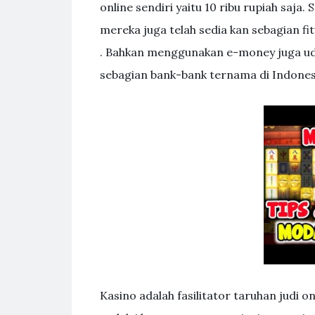
online sendiri yaitu 10 ribu rupiah saja.
mereka juga telah sedia kan sebagian fi
. Bahkan menggunakan e-money juga uda
sebagian bank-bank ternama di Indones
Kasino adalah fasilitator taruhan judi