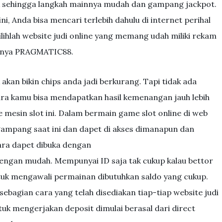
nyak sehingga langkah mainnya mudah dan gampang jackpot.
i, Anda bisa mencari terlebih dahulu di internet perihal
ilihlah website judi online yang memang udah miliki rekam
yaknya PRAGMATIC88.
k akan bikin chips anda jadi berkurang. Tapi tidak ada
ra kamu bisa mendapatkan hasil kemenangan jauh lebih
mesin slot ini. Dalam bermain game slot online di web
ampang saat ini dan dapet di akses dimanapun dan
ra dapet dibuka dengan
gan mudah. Mempunyai ID saja tak cukup kalau bettor
uk mengawali permainan dibutuhkan saldo yang cukup.
sebagian cara yang telah disediakan tiap-tiap website judi
ntuk mengerjakan deposit dimulai berasal dari direct