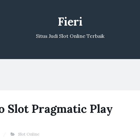
Fieri
Situs Judi Slot Online Terbaik
 Slot Pragmatic Play
Slot Online