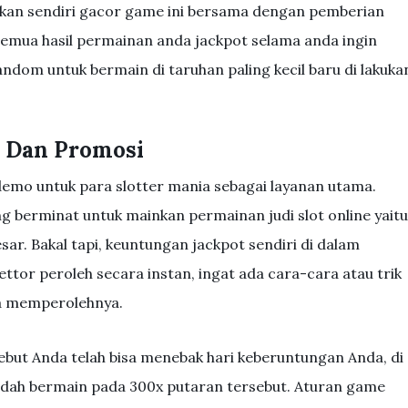
ikan sendiri gacor game ini bersama dengan pemberian
semua hasil permainan anda jackpot selama anda ingin
ndom untuk bermain di taruhan paling kecil baru di lakuka
 Dan Promosi
demo untuk para slotter mania sebagai layanan utama.
ng berminat untuk mainkan permainan judi slot online yaitu
ar. Bakal tapi, keuntungan jackpot sendiri di dalam
ettor peroleh secara instan, ingat ada cara-cara atau trik
a memperolehnya.
ut Anda telah bisa menebak hari keberuntungan Anda, di
udah bermain pada 300x putaran tersebut. Aturan game