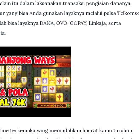
 Selain itu dalam laksanakan transaksi pengisian dananya,
tur yang bisa Anda gunakan layaknya melalui pulsa Telkomse
h bisa layaknya DANA, OVO, GOPAY, Linkaja, serta
ia.
 online terkemuka yang memudahkan hasrat kamu taruhan