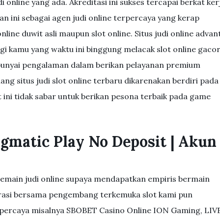
online yang ada. Akreditasi ini sukses tercapai berkat ker
gan ini sebagai agen judi online terpercaya yang kerap
ine duwit asli maupun slot online. Situs judi online advan
i kamu yang waktu ini binggung melacak slot online gacor
punyai pengalaman dalam berikan pelayanan premium
lang situs judi slot online terbaru dikarenakan berdiri pada
t ini tidak sabar untuk berikan pesona terbaik pada game
gmatic Play No Deposit | Akun
r pemain judi online supaya mendapatkan empiris bermain
orasi bersama pengembang terkemuka slot kami pun
erpercaya misalnya SBOBET Casino Online ION Gaming, LIVE