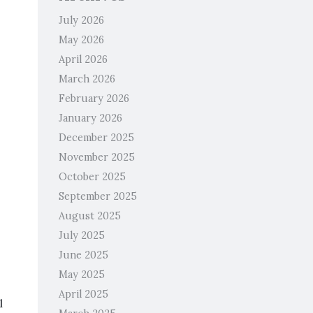
July 2026
May 2026
April 2026
March 2026
February 2026
January 2026
December 2025
November 2025
October 2025
September 2025
August 2025
July 2025
June 2025
May 2025
April 2025
l