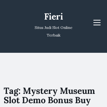
Fieri
Menu
Situs Judi Slot Online
Terbaik
Tag:
Mystery Museum
Slot Demo Bonus Buy