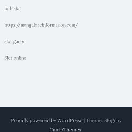
judi slot
https://mangaloreinformation.com/
slot gacor
Slot online
Proudly powered by WordPress
|
Theme: Blogi by
CantoThemes
.