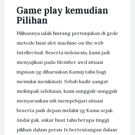
Game play kemudian
Pilihan
Pilihannya ialah bintang pertunjukan di gede
metode buat slot machine on the web
Intellectual. Beserta indonesia, kami jadi
menyajikan pada Member awd situasi
ingusan yg diharuskan Kamuj tahu bagi
memulai menikmati. Sebab hadir sangat
melimpah seleksian, kami sungguh-sungguh
menyarankan utk mempelajari situasi
beserta jauh depan melalui yg Kamu sejak.
Andai gak, sukar buat tahu berapa tinggi
pilihan dalam persis 1x bertentangan dalam