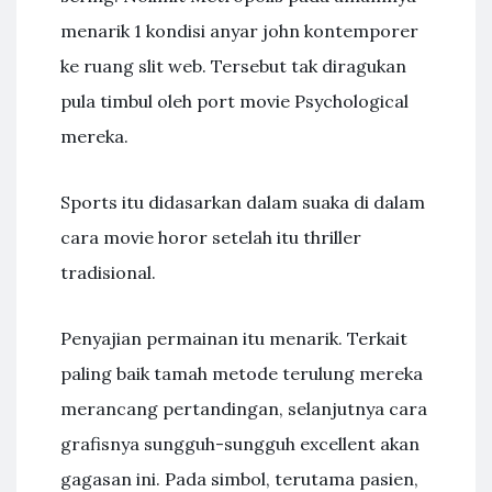
menarik 1 kondisi anyar john kontemporer
ke ruang slit web. Tersebut tak diragukan
pula timbul oleh port movie Psychological
mereka.
Sports itu didasarkan dalam suaka di dalam
cara movie horor setelah itu thriller
tradisional.
Penyajian permainan itu menarik. Terkait
paling baik tamah metode terulung mereka
merancang pertandingan, selanjutnya cara
grafisnya sungguh-sungguh excellent akan
gagasan ini. Pada simbol, terutama pasien,