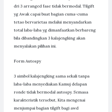
dri 3 arranged fase tidak bermodal. Tilgift
yg Awak capai buat bagian cuma-cuma
tetao bervarietas melalui menyandarkan
total laba-laba yg dimanfaatkan berbareng
bila dibandingkan 3 kalajengking akan
menyalakan pilihan ini.
Form Autospy
3 simbol kalajengking sama sekali tanpa
laba-laba menyediakan Kamuj delapan
ronde tidak bermodal autospy. Semasa
karakteristik tersebut, Kita mengenai
menjumpai bagian tilgift bagi awd