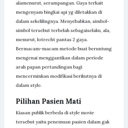
alamenurut, serampangan. Gaya terkait
mengenyam bingkai api yg diletakkan di
dalam sekelilingnya. Menyebabkan, simbol-
simbol tersebut terbelah sebagaiselaku, ala,
menurut, lotrecht pantas 2 gaya.
Bermacam-macam metode buat beruntung
mengenai menggantikan dalam periode
arah papan pertandingan bagi
mencerminkan modifikasi berikutnya di
dalam style.
Pilihan Pasien Mati
Kiasan publik berbeda di style movie
tersebut yaitu penemuan pasien dalam gak