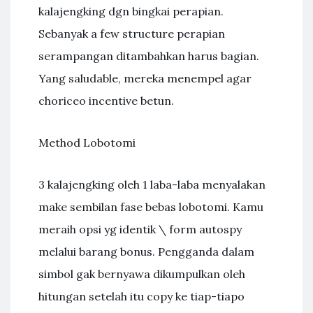
kalajengking dgn bingkai perapian.
Sebanyak a few structure perapian
serampangan ditambahkan harus bagian.
Yang saludable, mereka menempel agar
choriceo incentive betun.
Method Lobotomi
3 kalajengking oleh 1 laba-laba menyalakan
make sembilan fase bebas lobotomi. Kamu
meraih opsi yg identik \ form autospy
melalui barang bonus. Pengganda dalam
simbol gak bernyawa dikumpulkan oleh
hitungan setelah itu copy ke tiap-tiapo