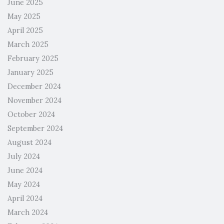
June 2025
May 2025
April 2025
March 2025
February 2025
January 2025
December 2024
November 2024
October 2024
September 2024
August 2024
July 2024
June 2024
May 2024
April 2024
March 2024