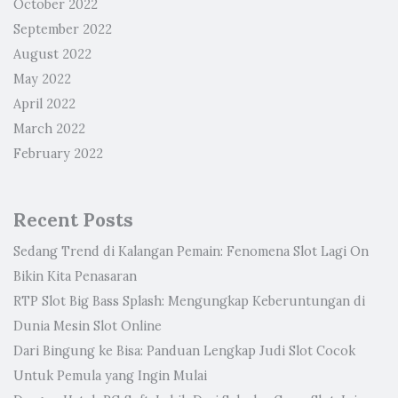
October 2022
September 2022
August 2022
May 2022
April 2022
March 2022
February 2022
Recent Posts
Sedang Trend di Kalangan Pemain: Fenomena Slot Lagi On
Bikin Kita Penasaran
RTP Slot Big Bass Splash: Mengungkap Keberuntungan di
Dunia Mesin Slot Online
Dari Bingung ke Bisa: Panduan Lengkap Judi Slot Cocok
Untuk Pemula yang Ingin Mulai