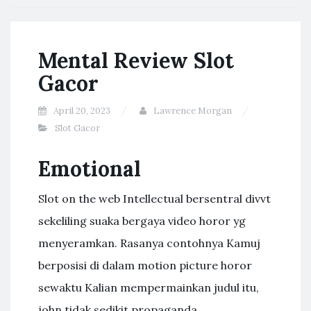
Mental Review Slot
Gacor
April 20, 2023
Lawrence Morgan
Slot Gacor
Emotional
Slot on the web Intellectual bersentral divvt
sekeliling suaka bergaya video horor yg
menyeramkan. Rasanya contohnya Kamuj
berposisi di dalam motion picture horor
sewaktu Kalian mempermainkan judul itu,
john tidak sedikit propaganda