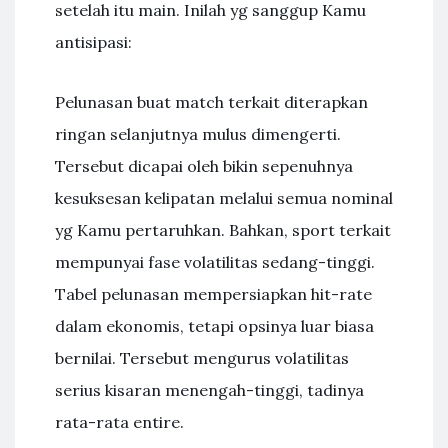
setelah itu main. Inilah yg sanggup Kamu
antisipasi:
Pelunasan buat match terkait diterapkan
ringan selanjutnya mulus dimengerti.
Tersebut dicapai oleh bikin sepenuhnya
kesuksesan kelipatan melalui semua nominal
yg Kamu pertaruhkan. Bahkan, sport terkait
mempunyai fase volatilitas sedang-tinggi.
Tabel pelunasan mempersiapkan hit-rate
dalam ekonomis, tetapi opsinya luar biasa
bernilai. Tersebut mengurus volatilitas
serius kisaran menengah-tinggi, tadinya
rata-rata entire.