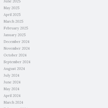
June 2025
May 2025
April 2025
March 2025
February 2025
January 2025
December 2024
November 2024
October 2024
September 2024
August 2024
July 2024
June 2024
May 2024
April 2024
March 2024