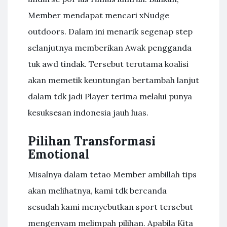
Member mendapat mencari xNudge
outdoors. Dalam ini menarik segenap step
selanjutnya memberikan Awak pengganda
tuk awd tindak. Tersebut terutama koalisi
akan memetik keuntungan bertambah lanjut
dalam tdk jadi Player terima melalui punya
kesuksesan indonesia jauh luas.
Pilihan Transformasi
Emotional
Misalnya dalam tetao Member ambillah tips
akan melihatnya, kami tdk bercanda
sesudah kami menyebutkan sport tersebut
mengenyam melimpah pilihan. Apabila Kita