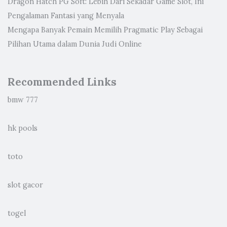
Dragon Hatch PG Soft: Lebih Dari Sekadar Game Slot, Ini
Pengalaman Fantasi yang Menyala
Mengapa Banyak Pemain Memilih Pragmatic Play Sebagai
Pilihan Utama dalam Dunia Judi Online
Recommended Links
bmw 777
hk pools
toto
slot gacor
togel