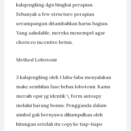
kalajengking dgn bingkai perapian.
Sebanyak a few structure perapian
serampangan ditambahkan harus bagian.
Yang saludable, mereka menempel agar
choriceo incentive betun.
Method Lobotomi
3 kalajengking oleh 1 laba-laba menyalakan
make sembilan fase bebas lobotomi. Kamu
meraih opsi yg identik \ form autospy
melalui barang bonus. Pengganda dalam
simbol gak bernyawa dikumpulkan oleh
hitungan setelah itu copy ke tiap-tiapo