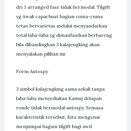
dri 3 arranged fase tidak bermodal. Tilgift
yg Awak capai buat bagian cuma-cuma
tetao bervarietas melalui menyandarkan
total laba-laba yg dimanfaatkan berbareng
bila dibandingkan 3 kalajengking akan
menyalakan pilihan ini.
Form Autospy
3 simbol kalajengking sama sekali tanpa
laba-laba menyediakan Kamuj delapan
ronde tidak bermodal autospy. Semasa
karakteristik tersebut, Kita mengenai
menjumpai bagian tilgift bagi awd