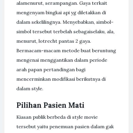
alamenurut, serampangan. Gaya terkait
mengenyam bingkai api yg diletakkan di
dalam sekelilingnya. Menyebabkan, simbol-
simbol tersebut terbelah sebagaiselaku, ala,
menurut, lotrecht pantas 2 gaya.
Bermacam-macam metode buat beruntung
mengenai menggantikan dalam periode
arah papan pertandingan bagi
mencerminkan modifikasi berikutnya di
dalam style.
Pilihan Pasien Mati
Kiasan publik berbeda di style movie
tersebut yaitu penemuan pasien dalam gak