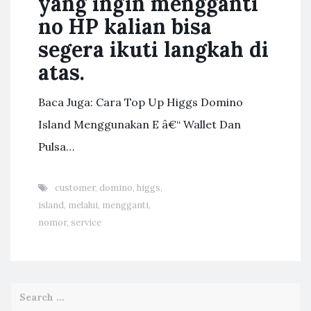
yang ingin mengganti
no HP kalian bisa
segera ikuti langkah di
atas.
Baca Juga: Cara Top Up Higgs Domino
Island Menggunakan E â€“ Wallet Dan
Pulsa…
customer
,
domino
,
higgs
,
island
,
melalui
,
mengganti
,
nomor
,
service