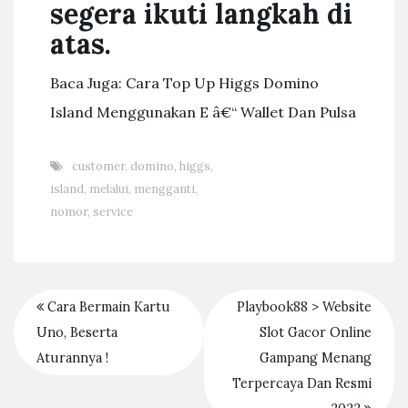
segera ikuti langkah di
atas.
Baca Juga: Cara Top Up Higgs Domino
Island Menggunakan E â€“ Wallet Dan Pulsa
customer
,
domino
,
higgs
,
island
,
melalui
,
mengganti
,
nomor
,
service
Cara Bermain Kartu
Playbook88 > Website
Uno, Beserta
Slot Gacor Online
Aturannya !
Gampang Menang
Terpercaya Dan Resmi