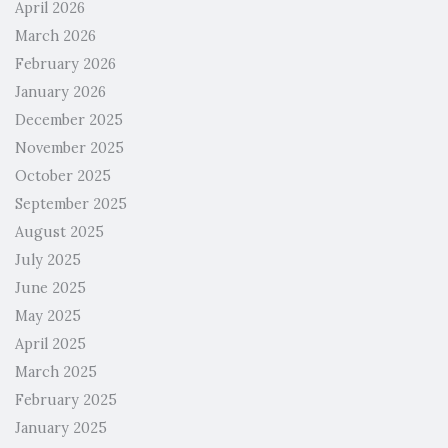
April 2026
March 2026
February 2026
January 2026
December 2025
November 2025
October 2025
September 2025
August 2025
July 2025
June 2025
May 2025
April 2025
March 2025
February 2025
January 2025