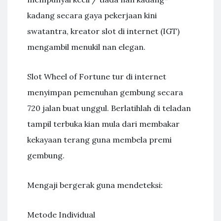
kadang secara gaya pekerjaan kini
swatantra, kreator slot di internet (IGT)
mengambil menukil nan elegan.
Slot Wheel of Fortune tur di internet
menyimpan pemenuhan gembung secara
720 jalan buat unggul. Berlatihlah di teladan
tampil terbuka kian mula dari membakar
kekayaan terang guna membela premi
gembung.
Mengaji bergerak guna mendeteksi:
Metode Individual