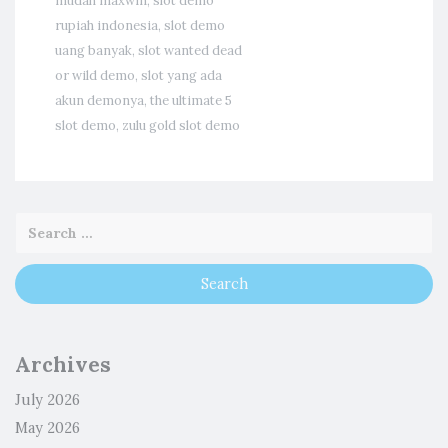
mudah maxwin
,
slot demo
rupiah indonesia
,
slot demo
uang banyak
,
slot wanted dead
or wild demo
,
slot yang ada
akun demonya
,
the ultimate 5
slot demo
,
zulu gold slot demo
Archives
July 2026
May 2026