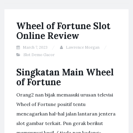
Wheel of Fortune Slot
Online Review
March 7, 2023
Lawrence Morgan
Slot Demo Gacor
Singkatan Main Wheel
of Fortune
Orang2 nan bijak memasuki urusan televisi
Wheel of Fortune positif tentu
mencagarkan hal-hal jalan lantaran jentera
slot gambar terkait. Pun gerak berikut
mempunyai kecil / tiada nan kadang-