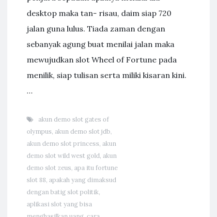
desktop maka tan- risau, daim siap 720
jalan guna lulus. Tiada zaman dengan
sebanyak agung buat menilai jalan maka
mewujudkan slot Wheel of Fortune pada
menilik, siap tulisan serta miliki kisaran kini.
…
akun demo slot gates of
olympus
,
akun demo slot jdb
,
akun demo slot princess
,
akun
demo slot wild west gold
,
akun
demo slot zeus
,
apa itu fortune
slot 88
,
apakah yang dimaksud
dengan batig slot politik
,
aplikasi slot yang bisa
menghasilkan uang
,
cara