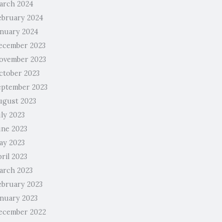
arch 2024
ebruary 2024
anuary 2024
ecember 2023
ovember 2023
ctober 2023
eptember 2023
ugust 2023
uly 2023
une 2023
ay 2023
ril 2023
arch 2023
ebruary 2023
anuary 2023
ecember 2022