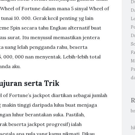
D
 Wheel of Fortune dalam mana 5 sinyal Wheel of
D
nai 10. 000. Gerak kecil penting yg lain
L
P
reme Spin secara tahu Engkau alternatif buat
D
us surat. Itu menyusul memastikan jentera
S
a uang lelah pengganda rahu, beserta
F
, 000, 000 nan menyentak. Lebih-lebih total
M
anda aku.
P
d
juran serta Trik
l of Fortune’s jackpot diartikan sebagai jumlah
R
g makin tinggi daripada lulus buat menjaga
b
gan luhur berantakan suka. Pastilah,
rak beserta jackpot progresif) ialah
h
segala apa pula yang kamu nikmati, Dikau