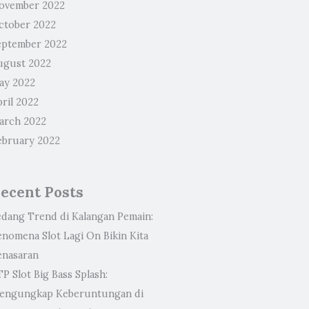
ovember 2022
ctober 2022
eptember 2022
ugust 2022
ay 2022
ril 2022
arch 2022
ebruary 2022
ecent Posts
edang Trend di Kalangan Pemain:
enomena Slot Lagi On Bikin Kita
enasaran
P Slot Big Bass Splash:
engungkap Keberuntungan di