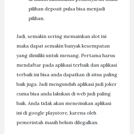
pilihan deposit pulsa bisa menjadi
pilihan.
Jadi, semakin sering memainkan slot ini
maka dapat semakin banyak kesempatan
yang dimiliki untuk menang. Pertama harus
mendaftar pada aplikasi terbaik dan aplikasi
terbaik ini bisa anda dapatkan di situs paling
baik juga. Jadi mengunduh aplikasi judi joker
cuma bisa anda lakukan di web judi paling
baik. Anda tidak akan menemukan aplikasi
ini di google playstore, karena oleh
pemerintah masih belum dilegalkan.