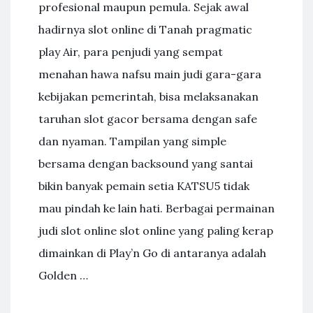
profesional maupun pemula. Sejak awal
hadirnya slot online di Tanah pragmatic
play Air, para penjudi yang sempat
menahan hawa nafsu main judi gara-gara
kebijakan pemerintah, bisa melaksanakan
taruhan slot gacor bersama dengan safe
dan nyaman. Tampilan yang simple
bersama dengan backsound yang santai
bikin banyak pemain setia KATSU5 tidak
mau pindah ke lain hati. Berbagai permainan
judi slot online slot online yang paling kerap
dimainkan di Play’n Go di antaranya adalah
Golden …