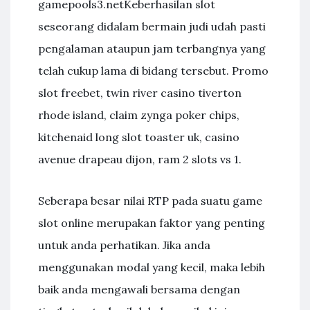
gamepools3.netKeberhasilan slot
seseorang didalam bermain judi udah pasti
pengalaman ataupun jam terbangnya yang
telah cukup lama di bidang tersebut. Promo
slot freebet, twin river casino tiverton
rhode island, claim zynga poker chips,
kitchenaid long slot toaster uk, casino
avenue drapeau dijon, ram 2 slots vs 1.
Seberapa besar nilai RTP pada suatu game
slot online merupakan faktor yang penting
untuk anda perhatikan. Jika anda
menggunakan modal yang kecil, maka lebih
baik anda mengawali bersama dengan