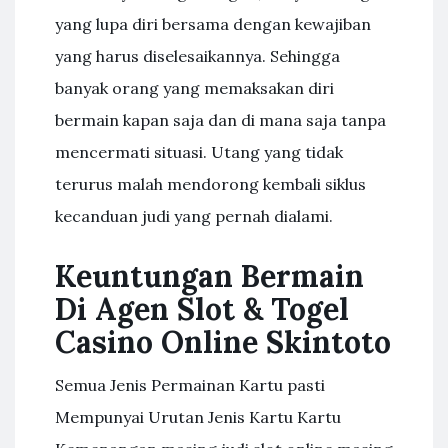
yang lupa diri bersama dengan kewajiban
yang harus diselesaikannya. Sehingga
banyak orang yang memaksakan diri
bermain kapan saja dan di mana saja tanpa
mencermati situasi. Utang yang tidak
terurus malah mendorong kembali siklus
kecanduan judi yang pernah dialami.
Keuntungan Bermain
Di Agen Slot & Togel
Casino Online Skintoto
Semua Jenis Permainan Kartu pasti
Mempunyai Urutan Jenis Kartu Kartu