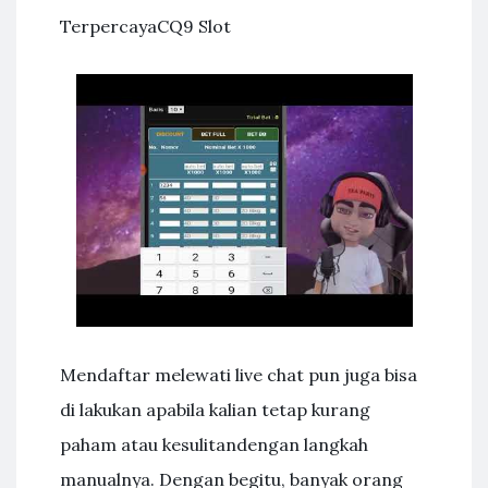
TerpercayaCQ9 Slot
Mendaftar melewati live chat pun juga bisa
di lakukan apabila kalian tetap kurang
paham atau kesulitandengan langkah
manualnya. Dengan begitu, banyak orang