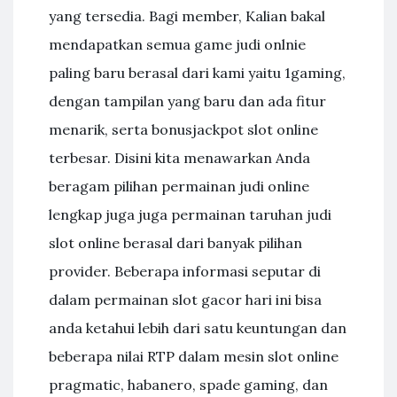
yang tersedia. Bagi member, Kalian bakal
mendapatkan semua game judi onlnie
paling baru berasal dari kami yaitu 1gaming,
dengan tampilan yang baru dan ada fitur
menarik, serta bonusjackpot slot online
terbesar. Disini kita menawarkan Anda
beragam pilihan permainan judi online
lengkap juga juga permainan taruhan judi
slot online berasal dari banyak pilihan
provider. Beberapa informasi seputar di
dalam permainan slot gacor hari ini bisa
anda ketahui lebih dari satu keuntungan dan
beberapa nilai RTP dalam mesin slot online
pragmatic, habanero, spade gaming, dan