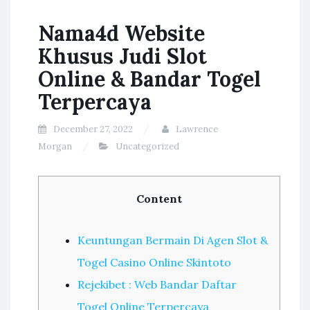
Nama4d Website
Khusus Judi Slot
Online & Bandar Togel
Terpercaya
December 27, 2022
Lawrence
Morgan
Uncategorized
Content
Keuntungan Bermain Di Agen Slot &
Togel Casino Online Skintoto
Rejekibet : Web Bandar Daftar
Togel Online Terpercaya