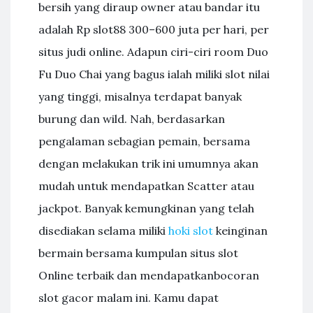
bersih yang diraup owner atau bandar itu
adalah Rp slot88 300–600 juta per hari, per
situs judi online. Adapun ciri-ciri room Duo
Fu Duo Chai yang bagus ialah miliki slot nilai
yang tinggi, misalnya terdapat banyak
burung dan wild. Nah, berdasarkan
pengalaman sebagian pemain, bersama
dengan melakukan trik ini umumnya akan
mudah untuk mendapatkan Scatter atau
jackpot. Banyak kemungkinan yang telah
disediakan selama miliki
hoki slot
keinginan
bermain bersama kumpulan situs slot
Online terbaik dan mendapatkanbocoran
slot gacor malam ini. Kamu dapat