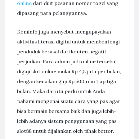
online
dari duit pesanan nomer togel yang
dipasang para pelanggannya.
Kominfo juga menyebut mengupayakan
aktivitas literasi digital untuk membentengi
penduduk berasal dari konten negatif
perjudian. Para admin judi online tersebut
digaji slot online mulai Rp 4,5 juta per bulan,
dengan kenaikan gaji Rp 500 ribu tiap tiga
bulan. Maka dari itu perlu untuk Anda
pahami mengenai suatu cara yang pas agar
bisa bermain bersama baik dan juga lebih-
lebih adanya sistem penggunaan yang pas
slot88 untuk dijalankan oleh pihak bettor.