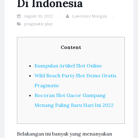
Di Indonesia
August 30, 2022
Lawrence Morgan
pragmatic play
Content
Kumpulan Artikel Slot Online
Wild Beach Party Slot Demo Gratis
Pragmatic
Bocoran Slot Gacor Gampang
Menang Paling Baru Hari Ini 2022
Belakangan ini banyak yang menanyakan