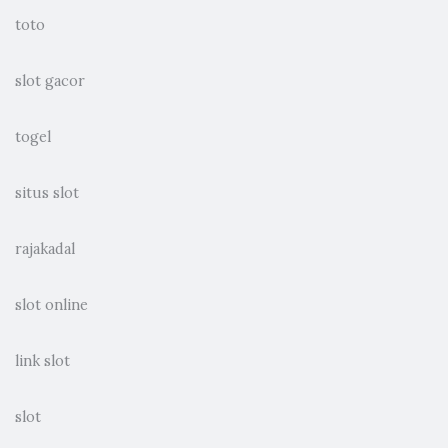
toto
slot gacor
togel
situs slot
rajakadal
slot online
link slot
slot