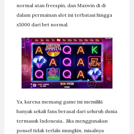
normal atau freespin, dan Maxwin di di
dalam permainan slot ini terbatasi hingga
x5000 dari bet normal.
Ya, karena memang game ini memiliki
banyak sekali fans berasal dari seluruh dunia
termasuk Indonesia.. Jika menggunakan
ponsel tidak terlalu mungkin, misalnya