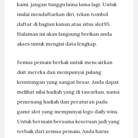
kami, jangan tunggu lama lama lagi. Untuk
mulai mendaftarkan diri, tekan tombol
daftar di bagian kanan atas situs slot95.
Halaman ini akan langsung berikan anda
akses untuk mengisi data lengkap.
Semua pemain berhak untuk mencairkan
duit mereka dan mempunyai pulang
keuntungan yang sangat besar. Anda dapat
melihat nilai hadiah yang di tawarkan, nama
pemenang hadiah dan peraturan pada
game slot yang mempunyai logo daily wins.
Untuk bermain bersama keseruan jadi yang
terbaik dari semua pemain, Anda harus