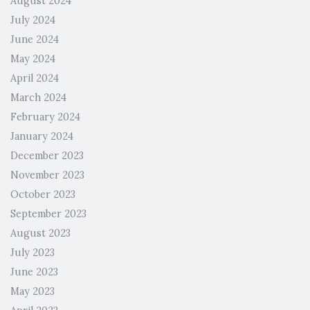
August 2024
July 2024
June 2024
May 2024
April 2024
March 2024
February 2024
January 2024
December 2023
November 2023
October 2023
September 2023
August 2023
July 2023
June 2023
May 2023