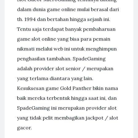
dalam dunia game online mulai berasal dari
th. 1994 dan bertahan hingga sejauh ini.
Tentu saja terdapat banyak pembaharuan
game slot online yang bisa para pemain
nikmati melalui web ini untuk menghimpun
penghasilan tambahan. SpadeGaming
adalah provider slot senior / merupakan
yang terlama diantara yang lain.
Kesuksesan game Gold Panther bikin nama
baik mereka terbentuk hingga saat ini, dan
SpadeGaming ini merupakan provider slot
yang tidak pelit membagikan jackpot / slot
gacor.