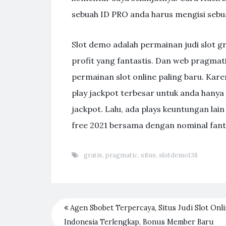
sebuah ID PRO anda harus mengisi sebu
Slot demo adalah permainan judi slot 
profit yang fantastis. Dan web pragmati
permainan slot online paling baru. Ka
play jackpot terbesar untuk anda hanya
jackpot. Lalu, ada plays keuntungan lai
free 2021 bersama dengan nominal fanta
gratis
,
pragmatic
,
situs
,
slotdemo138
Agen Sbobet Terpercaya, Situs Judi Slot Onl
Indonesia Terlengkap, Bonus Member Baru