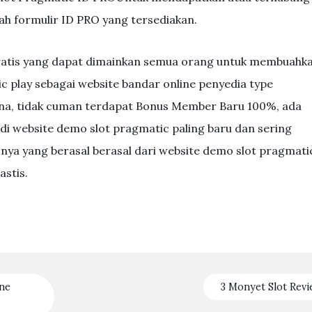
ah formulir ID PRO yang tersediakan.
gratis yang dapat dimainkan semua orang untuk membuahk
c play sebagai website bandar online penyedia type
rena, tidak cuman terdapat Bonus Member Baru 100%, ada
 di website demo slot pragmatic paling baru dan sering
n nya yang berasal berasal dari website demo slot pragmati
stis.
ine
3 Monyet Slot Rev