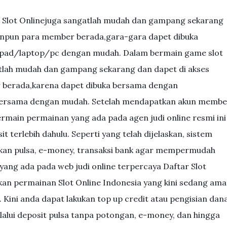
us Slot Onlinejuga sangatlah mudah dan gampang sekarang
anpun para member berada,gara-gara dapet dibuka
pad/laptop/pc dengan mudah. Dalam bermain game slot
gatlah mudah dan gampang sekarang dan dapet di akses
berada,karena dapet dibuka bersama dengan
ersama dengan mudah. Setelah mendapatkan akun membe
ermain permainan yang ada pada agen judi online resmi ini
it terlebih dahulu. Seperti yang telah dijelaskan, sistem
an pulsa, e-money, transaksi bank agar mempermudah
ang ada pada web judi online terpercaya Daftar Slot
an permainan Slot Online Indonesia yang kini sedang ama
. Kini anda dapat lakukan top up credit atau pengisian dan
alui deposit pulsa tanpa potongan, e-money, dan hingga