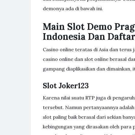
demonya ada di bawah ini.
Main Slot Demo Prag
Indonesia Dan Dafta
Casino online teratas di Asia dan terus j
casino online dan slot online berasal da
gampang diaplikasikan dan dimainkan, i
Slot Joker123
Karena nilai suatu RTP juga di pengaru
tersebut. Namun pertanyaannya adalah ba
slot paling baik berasal dari sekian bany
kebingungan yang dirasakan oleh para p