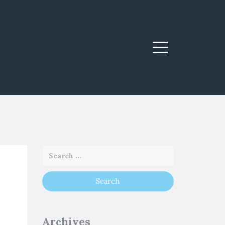
Menu
Archives