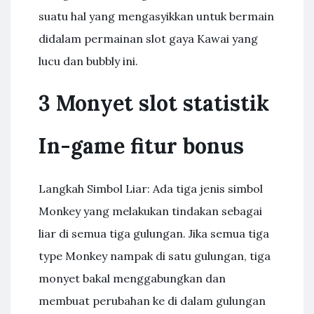
suatu hal yang mengasyikkan untuk bermain
didalam permainan slot gaya Kawai yang
lucu dan bubbly ini.
3 Monyet slot statistik
In-game fitur bonus
Langkah Simbol Liar: Ada tiga jenis simbol
Monkey yang melakukan tindakan sebagai
liar di semua tiga gulungan. Jika semua tiga
type Monkey nampak di satu gulungan, tiga
monyet bakal menggabungkan dan
membuat perubahan ke di dalam gulungan