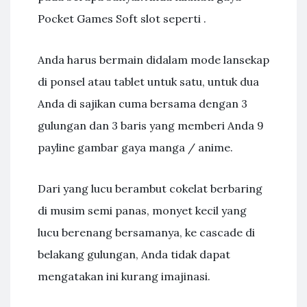
Pocket Games Soft slot seperti .
Anda harus bermain didalam mode lansekap
di ponsel atau tablet untuk satu, untuk dua
Anda di sajikan cuma bersama dengan 3
gulungan dan 3 baris yang memberi Anda 9
payline gambar gaya manga / anime.
Dari yang lucu berambut cokelat berbaring
di musim semi panas, monyet kecil yang
lucu berenang bersamanya, ke cascade di
belakang gulungan, Anda tidak dapat
mengatakan ini kurang imajinasi.