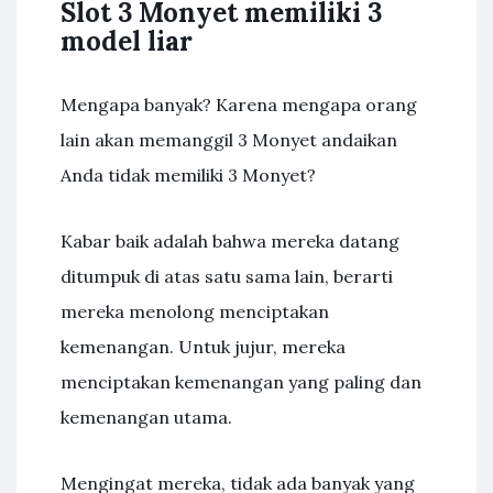
Slot 3 Monyet memiliki 3
model liar
Mengapa banyak? Karena mengapa orang
lain akan memanggil 3 Monyet andaikan
Anda tidak memiliki 3 Monyet?
Kabar baik adalah bahwa mereka datang
ditumpuk di atas satu sama lain, berarti
mereka menolong menciptakan
kemenangan. Untuk jujur, mereka
menciptakan kemenangan yang paling dan
kemenangan utama.
Mengingat mereka, tidak ada banyak yang