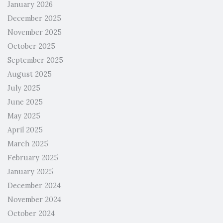
January 2026
December 2025
November 2025
October 2025
September 2025
August 2025
July 2025
June 2025
May 2025
April 2025
March 2025
February 2025
January 2025
December 2024
November 2024
October 2024