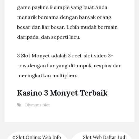
game payline 9 simple yang buat Anda
menarik bersama dengan banyak orang
besar dan liar besar. Lebih mudah bermain
daripada, dan seperti lucu.
3 Slot Monyet adalah 3 reel, slot video 3-
row dengan liar yang ditumpuk, respins dan
meningkatkan multipliers.
Kasino 3 Monyet Terbaik
Olympus Slot
Slot Online: Web Info
Slot Web Daftar Judi