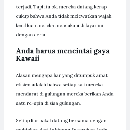
terjadi. Tapi itu ok, mereka datang kerap
cukup bahwa Anda tidak melewatkan wajah
kecil lucu mereka mencukupi di layar ini
dengan ceria.
Anda harus mencintai gaya
Kawaii
Alasan mengapa liar yang ditumpuk amat
efisien adalah bahwa setiap kali mereka
mendarat di gulungan mereka berikan Anda
satu re-spin di sisa gulungan.
Setiap liar bakal datang bersama dengan
multiplier, dari 1x hingga 5x taruhan Anda.