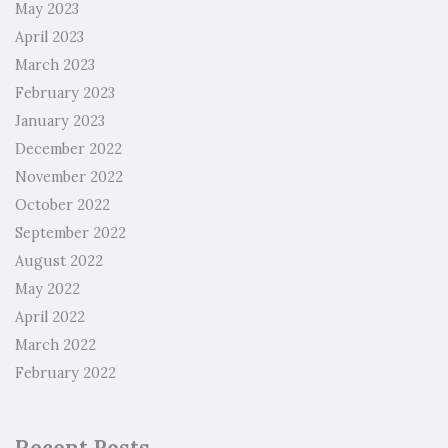
May 2023
April 2023
March 2023
February 2023
January 2023
December 2022
November 2022
October 2022
September 2022
August 2022
May 2022
April 2022
March 2022
February 2022
Recent Posts