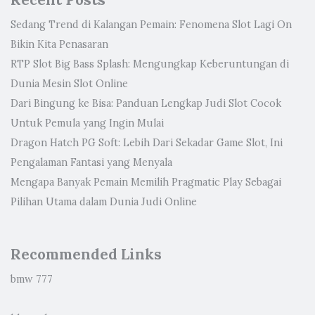
Sedang Trend di Kalangan Pemain: Fenomena Slot Lagi On
Bikin Kita Penasaran
RTP Slot Big Bass Splash: Mengungkap Keberuntungan di
Dunia Mesin Slot Online
Dari Bingung ke Bisa: Panduan Lengkap Judi Slot Cocok
Untuk Pemula yang Ingin Mulai
Dragon Hatch PG Soft: Lebih Dari Sekadar Game Slot, Ini
Pengalaman Fantasi yang Menyala
Mengapa Banyak Pemain Memilih Pragmatic Play Sebagai
Pilihan Utama dalam Dunia Judi Online
Recommended Links
bmw 777