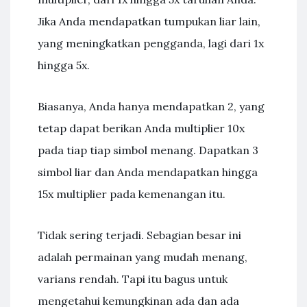
Jika Anda mendapatkan tumpukan liar lain,
yang meningkatkan pengganda, lagi dari 1x
hingga 5x.
Biasanya, Anda hanya mendapatkan 2, yang
tetap dapat berikan Anda multiplier 10x
pada tiap tiap simbol menang. Dapatkan 3
simbol liar dan Anda mendapatkan hingga
15x multiplier pada kemenangan itu.
Tidak sering terjadi. Sebagian besar ini
adalah permainan yang mudah menang,
varians rendah. Tapi itu bagus untuk
mengetahui kemungkinan ada dan ada