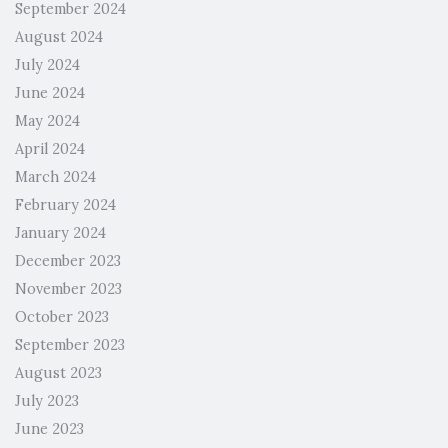
September 2024
August 2024
July 2024
June 2024
May 2024
April 2024
March 2024
February 2024
January 2024
December 2023
November 2023
October 2023
September 2023
August 2023
July 2023
June 2023