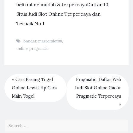
beli online mudah & terpercayaDaftar 10
Situs Judi Slot Online Terpercaya dan
Terbaik No 1
bandar
,
masterslot88
,
online
,
pragmatic
Cara Pasang Togel
Pragmatic: Daftar Web
Online Lewat Hp Cara
Judi Slot Online Gacor
Main Togel
Pragmatic Terpercaya