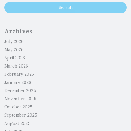
Archives
July 2026
May 2026
April 2026
March 2026
February 2026
January 2026
December 2025
November 2025
October 2025
September 2025
August 2025