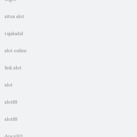
situs slot
rajakadal
slot online
link slot
slot
slot88
slot88
dewa303