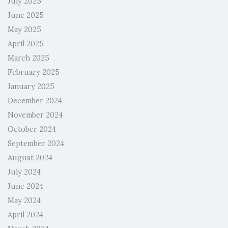
July 2025
June 2025
May 2025
April 2025
March 2025
February 2025
January 2025
December 2024
November 2024
October 2024
September 2024
August 2024
July 2024
June 2024
May 2024
April 2024