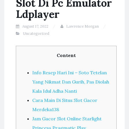
Slot Di Pc Emulator
Ldplayer
August 17, 2022
Lawrence Morgan
Uncategorized
Content
Info Resep Hari Ini – Soto Tetelan
Yang Nikmat Dan Gurih, Pas Diolah
Kala Idul Adha Nanti
Cara Main Di Situs Slot Gacor
Merdeka138
Jam Gacor Slot Online Starlight
Princess Pragmatic Play