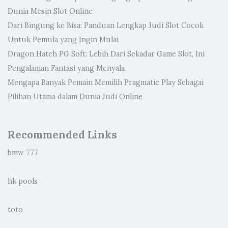
Dunia Mesin Slot Online
Dari Bingung ke Bisa: Panduan Lengkap Judi Slot Cocok
Untuk Pemula yang Ingin Mulai
Dragon Hatch PG Soft: Lebih Dari Sekadar Game Slot, Ini
Pengalaman Fantasi yang Menyala
Mengapa Banyak Pemain Memilih Pragmatic Play Sebagai
Pilihan Utama dalam Dunia Judi Online
Recommended Links
bmw 777
hk pools
toto