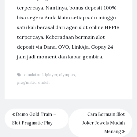
terpercaya. Nantinya, bonus deposit 100%
bisa segera Anda klaim setiap satu minggu
satu kali berasal dari agen slot online HEPI8
terpercaya. Keberadaan bermain slot
deposit via Dana, OVO, LinkAja, Gopay 24
jam jadi moment dan kabar gembira.
emulator
,
ldplayer
,
olympus
,
pragmatic
,
unduh
Demo Gold Train –
Cara Bermain Slot
Slot Pragmatic Play
Joker Jewels Mudah
Menang