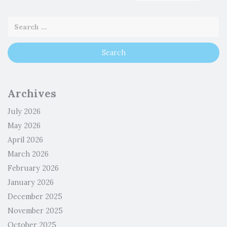
Archives
July 2026
May 2026
April 2026
March 2026
February 2026
January 2026
December 2025
November 2025
October 2025