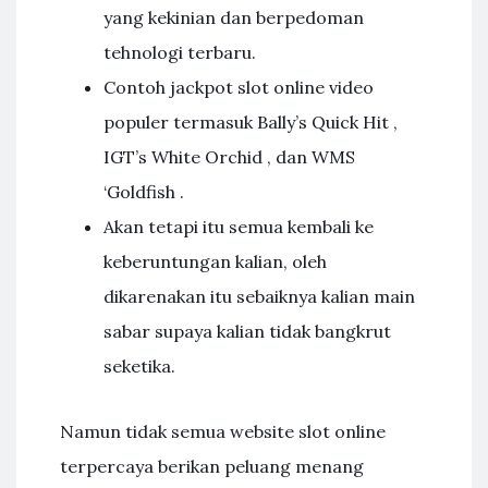
yang kekinian dan berpedoman
tehnologi terbaru.
Contoh jackpot slot online video
populer termasuk Bally’s Quick Hit ,
IGT’s White Orchid , dan WMS
‘Goldfish .
Akan tetapi itu semua kembali ke
keberuntungan kalian, oleh
dikarenakan itu sebaiknya kalian main
sabar supaya kalian tidak bangkrut
seketika.
Namun tidak semua website slot online
terpercaya berikan peluang menang