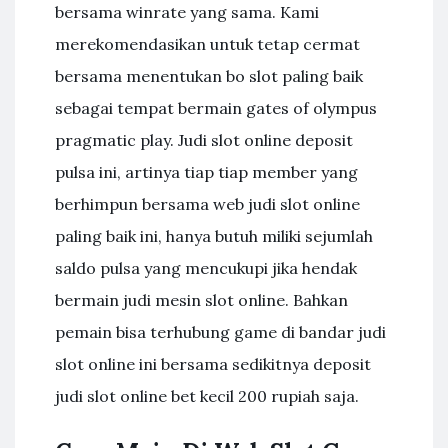
bersama winrate yang sama. Kami
merekomendasikan untuk tetap cermat
bersama menentukan bo slot paling baik
sebagai tempat bermain gates of olympus
pragmatic play. Judi slot online deposit
pulsa ini, artinya tiap tiap member yang
berhimpun bersama web judi slot online
paling baik ini, hanya butuh miliki sejumlah
saldo pulsa yang mencukupi jika hendak
bermain judi mesin slot online. Bahkan
pemain bisa terhubung game di bandar judi
slot online ini bersama sedikitnya deposit
judi slot online bet kecil 200 rupiah saja.