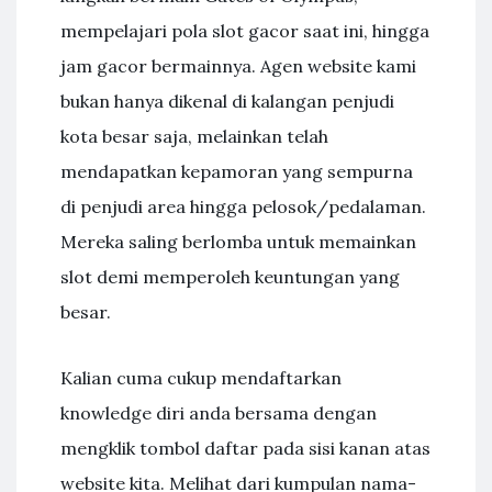
mempelajari pola slot gacor saat ini, hingga
jam gacor bermainnya. Agen website kami
bukan hanya dikenal di kalangan penjudi
kota besar saja, melainkan telah
mendapatkan kepamoran yang sempurna
di penjudi area hingga pelosok/pedalaman.
Mereka saling berlomba untuk memainkan
slot demi memperoleh keuntungan yang
besar.
Kalian cuma cukup mendaftarkan
knowledge diri anda bersama dengan
mengklik tombol daftar pada sisi kanan atas
website kita. Melihat dari kumpulan nama-