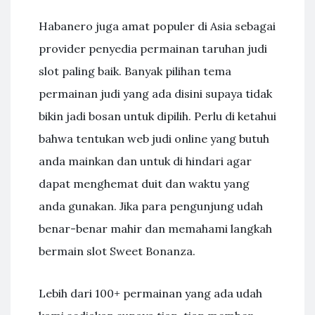
Habanero juga amat populer di Asia sebagai
provider penyedia permainan taruhan judi
slot paling baik. Banyak pilihan tema
permainan judi yang ada disini supaya tidak
bikin jadi bosan untuk dipilih. Perlu di ketahui
bahwa tentukan web judi online yang butuh
anda mainkan dan untuk di hindari agar
dapat menghemat duit dan waktu yang
anda gunakan. Jika para pengunjung udah
benar-benar mahir dan memahami langkah
bermain slot Sweet Bonanza.
Lebih dari 100+ permainan yang ada udah