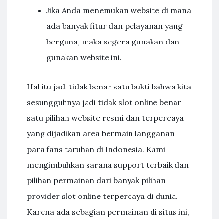
Jika Anda menemukan website di mana
ada banyak fitur dan pelayanan yang
berguna, maka segera gunakan dan
gunakan website ini.
Hal itu jadi tidak benar satu bukti bahwa kita
sesungguhnya jadi tidak slot online benar
satu pilihan website resmi dan terpercaya
yang dijadikan area bermain langganan
para fans taruhan di Indonesia. Kami
mengimbuhkan sarana support terbaik dan
pilihan permainan dari banyak pilihan
provider slot online terpercaya di dunia.
Karena ada sebagian permainan di situs ini,