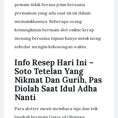
pemain tidak berasa jemu bersama
permainan yang ada saat ini ini dalam
memainkkannya. Beberapa orang
kemungkinan bermain slot online kerap
menang bersama tujuan hanya untuk iseng
sekedar mengisi kekosongan waktu.
Info Resep Hari Ini –
Soto Tetelan Yang
Nikmat Dan Gurih, Pas
Diolah Saat Idul Adha
Nanti
Para slotter mesti membaca tips dan trik
langkah bermain Gates of Olympus,