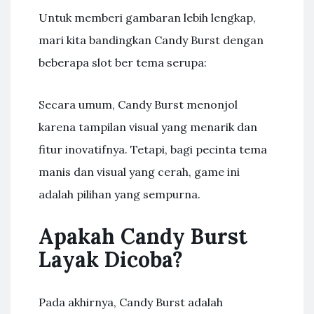
Untuk memberi gambaran lebih lengkap,
mari kita bandingkan Candy Burst dengan
beberapa slot ber tema serupa:
Secara umum, Candy Burst menonjol
karena tampilan visual yang menarik dan
fitur inovatifnya. Tetapi, bagi pecinta tema
manis dan visual yang cerah, game ini
adalah pilihan yang sempurna.
Apakah Candy Burst
Layak Dicoba?
Pada akhirnya, Candy Burst adalah