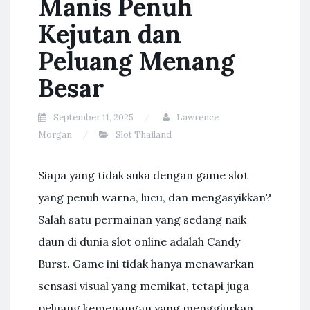
Manis Penuh
Kejutan dan
Peluang Menang
Besar
September 11, 2025
Lawrence
Morgan
Slot Thailand
Siapa yang tidak suka dengan game slot
yang penuh warna, lucu, dan mengasyikkan?
Salah satu permainan yang sedang naik
daun di dunia slot online adalah Candy
Burst. Game ini tidak hanya menawarkan
sensasi visual yang memikat, tetapi juga
peluang kemenangan yang menggiurkan.