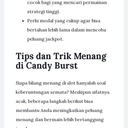
cocok bagi yang mencari permainan
strategi tinggi.
Perlu modal yang cukup agar bisa
bertahan lebih lama dalam mencoba
peluang jackpot.
Tips dan Trik Menang
di Candy Burst
Siapa bilang menang di slot hanyalah soal
keberuntungan semata? Meskipun sifatnya
acak, beberapa langkah berikut bisa
membantu Anda meningkatkan peluang
menang dan bermain lebih bertanggung