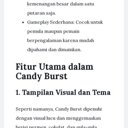
kemenangan besar dalam satu
putaran saja.
Gameplay Sederhana: Cocok untuk
pemula maupun pemain
berpengalaman karena mudah
dipahami dan dimainkan.
Fitur Utama dalam
Candy Burst
1. Tampilan Visual dan Tema
Seperti namanya, Candy Burst dipenuhi
dengan visual lucu dan menggemaskan
berisi permen, cokelat, dan gula-gula