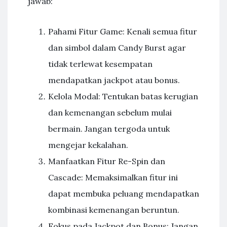
jawab:
Pahami Fitur Game: Kenali semua fitur
dan simbol dalam Candy Burst agar
tidak terlewat kesempatan
mendapatkan jackpot atau bonus.
Kelola Modal: Tentukan batas kerugian
dan kemenangan sebelum mulai
bermain. Jangan tergoda untuk
mengejar kekalahan.
Manfaatkan Fitur Re-Spin dan
Cascade: Memaksimalkan fitur ini
dapat membuka peluang mendapatkan
kombinasi kemenangan beruntun.
Fokus pada Jackpot dan Bonus: Jangan