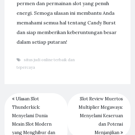
permen dan permainan slot yang penuh
energi. Semoga ulasan ini membantu Anda
memahami semua hal tentang Candy Burst
dan siap memberikan keberuntungan besar
dalam setiap putaran!
situs judi online terbaik dan
tepercaya
Ulasan Slot
Slot Review Muertos
Thunderkick:
Multiplier Megaways:
Menyelami Dunia
Menyelami Keseruan
Mesin Slot Modern
dan Potensi
yang Menghibur dan
Menjanjikan