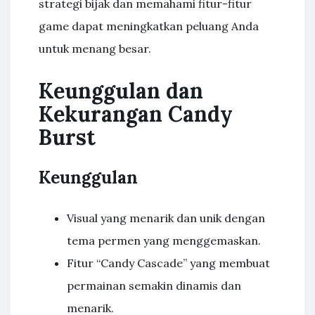
strategi bijak dan memahami fitur-fitur
game dapat meningkatkan peluang Anda
untuk menang besar.
Keunggulan dan
Kekurangan Candy
Burst
Keunggulan
Visual yang menarik dan unik dengan
tema permen yang menggemaskan.
Fitur “Candy Cascade” yang membuat
permainan semakin dinamis dan
menarik.