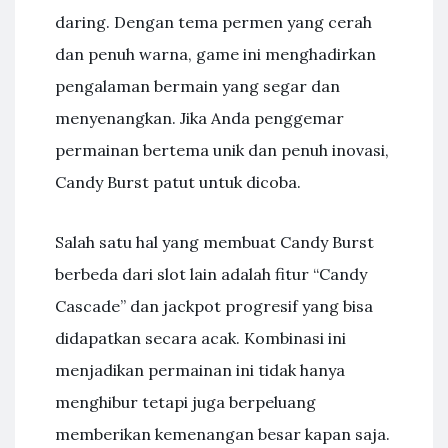
daring. Dengan tema permen yang cerah
dan penuh warna, game ini menghadirkan
pengalaman bermain yang segar dan
menyenangkan. Jika Anda penggemar
permainan bertema unik dan penuh inovasi,
Candy Burst patut untuk dicoba.
Salah satu hal yang membuat Candy Burst
berbeda dari slot lain adalah fitur “Candy
Cascade” dan jackpot progresif yang bisa
didapatkan secara acak. Kombinasi ini
menjadikan permainan ini tidak hanya
menghibur tetapi juga berpeluang
memberikan kemenangan besar kapan saja.