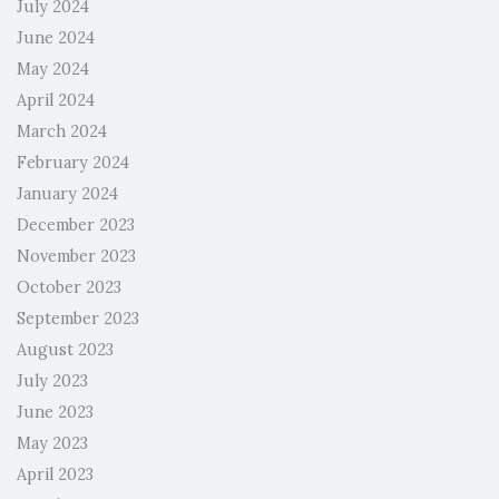
July 2024
June 2024
May 2024
April 2024
March 2024
February 2024
January 2024
December 2023
November 2023
October 2023
September 2023
August 2023
July 2023
June 2023
May 2023
April 2023