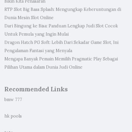
Bikin Kita Penasaran
RTP Slot Big Bass Splash: Mengungkap Keberuntungan di
Dunia Mesin Slot Online
Dari Bingung ke Bisa: Panduan Lengkap Judi Slot Cocok
Untuk Pemula yang Ingin Mulai
Dragon Hatch PG Soft: Lebih Dari Sekadar Game Slot, Ini
Pengalaman Fantasi yang Menyala
Mengapa Banyak Pemain Memilih Pragmatic Play Sebagai
Pilihan Utama dalam Dunia Judi Online
Recommended Links
bmw 777
hk pools