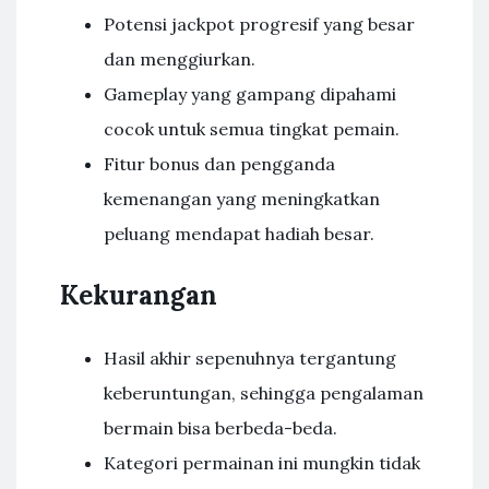
Potensi jackpot progresif yang besar
dan menggiurkan.
Gameplay yang gampang dipahami
cocok untuk semua tingkat pemain.
Fitur bonus dan pengganda
kemenangan yang meningkatkan
peluang mendapat hadiah besar.
Kekurangan
Hasil akhir sepenuhnya tergantung
keberuntungan, sehingga pengalaman
bermain bisa berbeda-beda.
Kategori permainan ini mungkin tidak