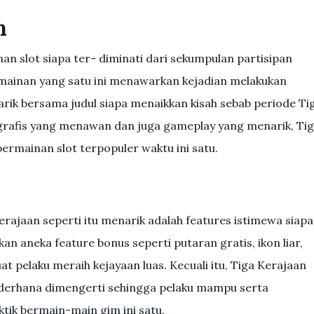
n
an slot siapa ter- diminati dari sekumpulan partisipan
rmainan yang satu ini menawarkan kejadian melakukan
rik bersama judul siapa menaikkan kisah sebab periode Ti
grafis yang menawan dan juga gameplay yang menarik, Ti
ermainan slot terpopuler waktu ini satu.
rajaan seperti itu menarik adalah features istimewa siapa
an aneka feature bonus seperti putaran gratis, ikon liar,
t pelaku meraih kejayaan luas. Kecuali itu, Tiga Kerajaan
sederhana dimengerti sehingga pelaku mampu serta
tik bermain-main gim ini satu.