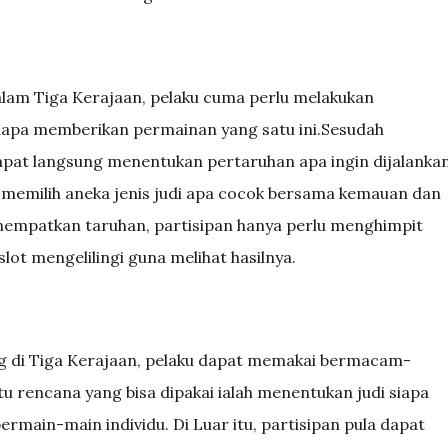
lam Tiga Kerajaan, pelaku cuma perlu melakukan
siapa memberikan permainan yang satu ini.Sesudah
apat langsung menentukan pertaruhan apa ingin dijalanka
 memilih aneka jenis judi apa cocok bersama kemauan dan
empatkan taruhan, partisipan hanya perlu menghimpit
ot mengelilingi guna melihat hasilnya.
g di Tiga Kerajaan, pelaku dapat memakai bermacam-
 rencana yang bisa dipakai ialah menentukan judi siapa
rmain-main individu. Di Luar itu, partisipan pula dapat