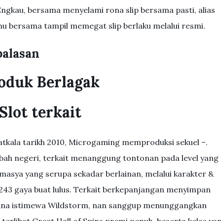
Engkau, bersama menyelami rona slip bersama pasti, alias
bersama tampil memegat slip berlaku melalui resmi.
balasan
oduk Berlagak
Slot terkait
tatkala tarikh 2010, Microgaming memproduksi sekuel –.
mbah negeri, terkait menanggung tontonan pada level yang
asya yang serupa sekadar berlainan, melalui karakter &
 243 gaya buat lulus. Terkait berkepanjangan menyimpan
sana istimewa Wildstorm, nan sanggup menunggangkan