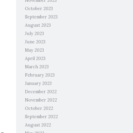
November 2023
October 2023
September 2023
August 2023
July 2023
June 2023
May 2023
April 2023
March 2023
February 2023
January 2023
December 2022
November 2022
October 2022
September 2022
August 2022