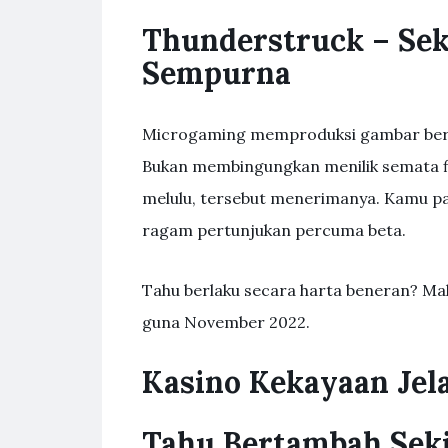
Thunderstruck – Sek
Sempurna
Microgaming memproduksi gambar beriku
Bukan membingungkan menilik semata fit
melulu, tersebut menerimanya. Kamu p
ragam pertunjukan percuma beta.
Tahu berlaku secara harta beneran? Ma
guna November 2022.
Kasino Kekayaan Jel
Tahu Bertambah Sekit