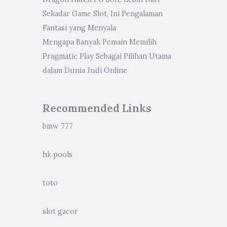
Sekadar Game Slot, Ini Pengalaman
Fantasi yang Menyala
Mengapa Banyak Pemain Memilih
Pragmatic Play Sebagai Pilihan Utama
dalam Dunia Judi Online
Recommended Links
bmw 777
hk pools
toto
slot gacor