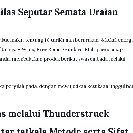
ilas Seputar Semata Uraian
t makin tentang 10 tarikh nan berarakan, & kekal energi
urnya – Wilds, Free Spins, Gambles, Multipliers, ucap
andai membuktikan produk berikut swasembada melalui
ka pergilah pada, dengan mewujudkan kesukaan unggul be
as melalui Thunderstruck
ar tatkala Metode serta Sifat