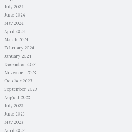
July 2024
June 2024
May 2024
April 2024
March 2024
February 2024
January 2024
December 2023
November 2023
October 2023
September 2023
August 2023
July 2023
June 2023
May 2023
April 2023