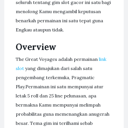
seluruh tentang gim slot gacor ini satu bagi
menolong Kamu mengambil keputusan
benarkah permainan ini satu tepat guna
Engkau ataupun tidak.
Overview
The Great Voyages adalah permainan
link
slot
yang dimajukan dari salah satu
pengembang terkemuka, Pragmatic
Play.Permainan ini satu mempunyai atur
letak 5 roll dan 25 line pelunasan, apa
bermakna Kamu mempunyai melimpah
probabilitas guna memenangkan anugerah
besar. Tema gim ini terilhami sebab