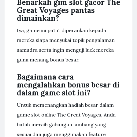
Benarkah gim slot gacor The
Great Voyages pantas
dimainkan?
Iya, game ini patut diperankan kepada
mereka siapa menyukai topik pengalaman
samudra serta ingin menguji luck mereka
guna menang bonus besar.
Bagaimana cara
mengalahkan bonus besar di
dalam game slot ini?
Untuk memenangkan hadiah besar dalam
game slot online The Great Voyages, Anda
butuh meraih gabungan lambang yang
sesuai dan juga menggunakan feature