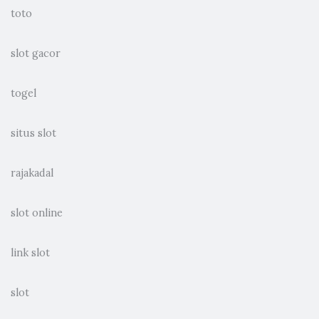
toto
slot gacor
togel
situs slot
rajakadal
slot online
link slot
slot