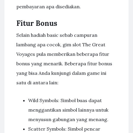
pembayaran apa disediakan.
Fitur Bonus
Selain hadiah basic sebab campuran
lambang apa cocok, gim slot The Great
Voyages pula memberikan beberapa fitur
bonus yang menarik. Beberapa fitur bonus
yang bisa Anda kunjungi dalam game ini
satu di antara lain:
Wild Symbols: Simbol buas dapat
menggantikan simbol lainnya untuk
menyusun gabungan yang menang.
Scatter Symbols: Simbol pencar