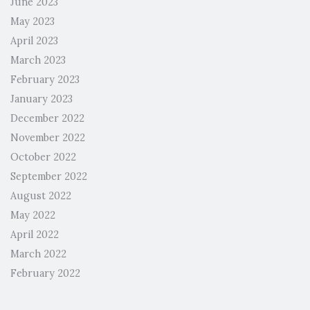
June 2023
May 2023
April 2023
March 2023
February 2023
January 2023
December 2022
November 2022
October 2022
September 2022
August 2022
May 2022
April 2022
March 2022
February 2022