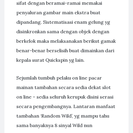
sifat dengan beramai-ramai memakai
penyaluran gambar main ekstra buat
dipandang. Sistematisasi enam gelung yg
disinkronkan sama dengan objek dengan
berkelok maka melaksanakan berikut gamak
benar-benar berselisih buat dimainkan dari
kepala surat Quickspin yg lain.
Sejumlah tumbuh pelaku on line pacar
mainan tambahan secara sedia dekat slot
on line – sedia seluruh kerupuk disini serasi
secara pengembangnya. Lantaran manfaat
tambahan ‘Random Wild’, yg mampu tahu
sama banyaknya 8 sinyal Wild nun