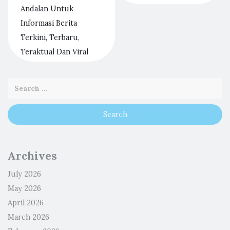
Andalan Untuk
Informasi Berita
Terkini, Terbaru,
Teraktual Dan Viral
Archives
July 2026
May 2026
April 2026
March 2026