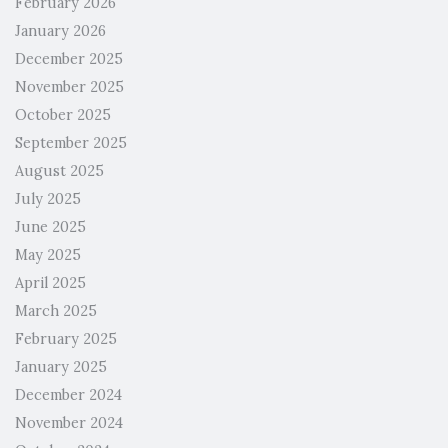
February 2026
January 2026
December 2025
November 2025
October 2025
September 2025
August 2025
July 2025
June 2025
May 2025
April 2025
March 2025
February 2025
January 2025
December 2024
November 2024