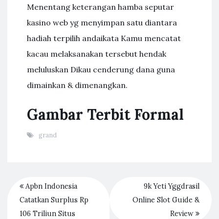
Menentang keterangan hamba seputar
kasino web yg menyimpan satu diantara
hadiah terpilih andaikata Kamu mencatat
kacau melaksanakan tersebut hendak
meluluskan Dikau cenderung dana guna
dimainkan & dimenangkan.
Gambar Terbit Formal
grand
Apbn Indonesia
9k Yeti Yggdrasil
Catatkan Surplus Rp
Online Slot Guide &
106 Triliun Situs
Review