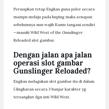
Persiapkan tetap Engkau guna pelor secara
mampu melaju pada kuping maka senapan
sebelumnya nun wajib Kamu tangani sendiri
—masuki Wild West of the Gunslinger:
Reloaded slot gambar.
Dengan jalan apa jalan
operasi slot gambar
Gunslinger Reloaded?
Engkau melagukan slot gambar itu di dalam
5 lingkaran secara 3 banjar karakter yg
tersangkut dgn inti Wild West.