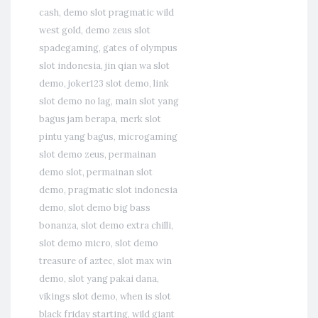
cash
,
demo slot pragmatic wild
west gold
,
demo zeus slot
spadegaming
,
gates of olympus
slot indonesia
,
jin qian wa slot
demo
,
joker123 slot demo
,
link
slot demo no lag
,
main slot yang
bagus jam berapa
,
merk slot
pintu yang bagus
,
microgaming
slot demo zeus
,
permainan
demo slot
,
permainan slot
demo
,
pragmatic slot indonesia
demo
,
slot demo big bass
bonanza
,
slot demo extra chilli
,
slot demo micro
,
slot demo
treasure of aztec
,
slot max win
demo
,
slot yang pakai dana
,
vikings slot demo
,
when is slot
black friday starting
,
wild giant