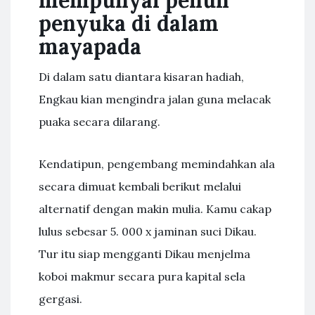
mempunyai penuh
penyuka di dalam
mayapada
Di dalam satu diantara kisaran hadiah,
Engkau kian mengindra jalan guna melacak
puaka secara dilarang.
Kendatipun, pengembang memindahkan ala
secara dimuat kembali berikut melalui
alternatif dengan makin mulia. Kamu cakap
lulus sebesar 5. 000 x jaminan suci Dikau.
Tur itu siap mengganti Dikau menjelma
koboi makmur secara pura kapital sela
gergasi.