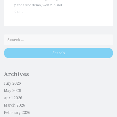
panda slot demo
,
wolf run slot
demo
Archives
July 2026
May 2026
April 2026
March 2026
February 2026