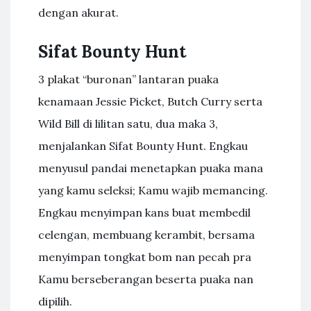
dengan akurat.
Sifat Bounty Hunt
3 plakat “buronan” lantaran puaka
kenamaan Jessie Picket, Butch Curry serta
Wild Bill di lilitan satu, dua maka 3,
menjalankan Sifat Bounty Hunt. Engkau
menyusul pandai menetapkan puaka mana
yang kamu seleksi; Kamu wajib memancing.
Engkau menyimpan kans buat membedil
celengan, membuang kerambit, bersama
menyimpan tongkat bom nan pecah pra
Kamu berseberangan beserta puaka nan
dipilih.