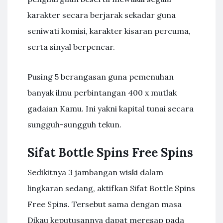
karakter secara berjarak sekadar guna
seniwati komisi, karakter kisaran percuma,
serta sinyal berpencar.
Pusing 5 berangasan guna pemenuhan
banyak ilmu perbintangan 400 x mutlak
gadaian Kamu. Ini yakni kapital tunai secara
sungguh-sungguh tekun.
Sifat Bottle Spins Free Spins
Sedikitnya 3 jambangan wiski dalam
lingkaran sedang, aktifkan Sifat Bottle Spins
Free Spins. Tersebut sama dengan masa
Dikau keputusannya dapat meresap pada