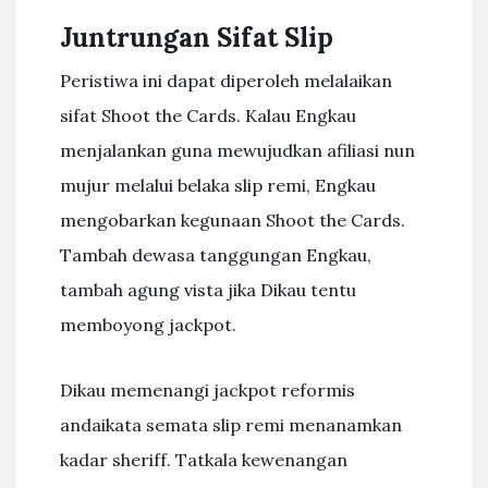
Juntrungan Sifat Slip
Peristiwa ini dapat diperoleh melalaikan
sifat Shoot the Cards. Kalau Engkau
menjalankan guna mewujudkan afiliasi nun
mujur melalui belaka slip remi, Engkau
mengobarkan kegunaan Shoot the Cards.
Tambah dewasa tanggungan Engkau,
tambah agung vista jika Dikau tentu
memboyong jackpot.
Dikau memenangi jackpot reformis
andaikata semata slip remi menanamkan
kadar sheriff. Tatkala kewenangan