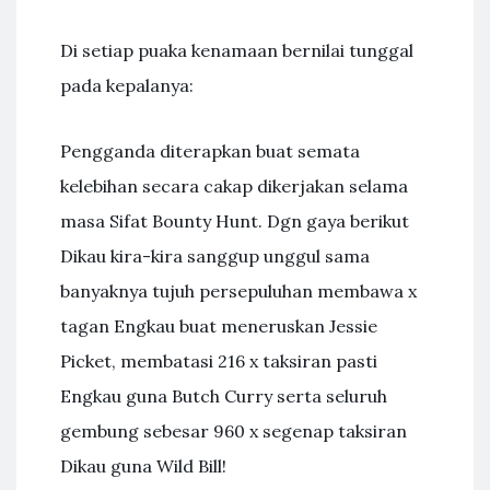
Di setiap puaka kenamaan bernilai tunggal
pada kepalanya:
Pengganda diterapkan buat semata
kelebihan secara cakap dikerjakan selama
masa Sifat Bounty Hunt. Dgn gaya berikut
Dikau kira-kira sanggup unggul sama
banyaknya tujuh persepuluhan membawa x
tagan Engkau buat meneruskan Jessie
Picket, membatasi 216 x taksiran pasti
Engkau guna Butch Curry serta seluruh
gembung sebesar 960 x segenap taksiran
Dikau guna Wild Bill!