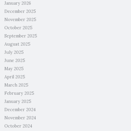
January 2026
December 2025
November 2025
October 2025
September 2025
August 2025
July 2025
June 2025
May 2025
April 2025
March 2025
February 2025
January 2025
December 2024
November 2024
October 2024