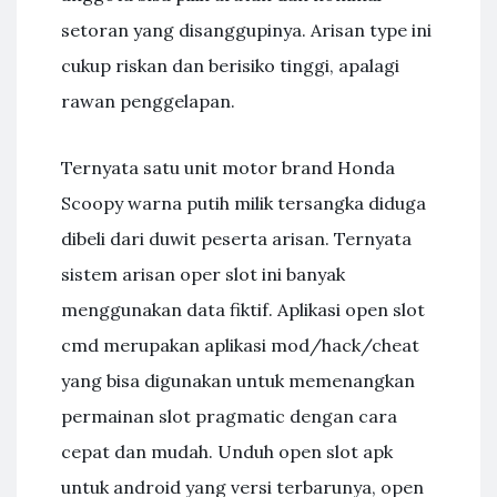
setoran yang disanggupinya. Arisan type ini
cukup riskan dan berisiko tinggi, apalagi
rawan penggelapan.
Ternyata satu unit motor brand Honda
Scoopy warna putih milik tersangka diduga
dibeli dari duwit peserta arisan. Ternyata
sistem arisan oper slot ini banyak
menggunakan data fiktif. Aplikasi open slot
cmd merupakan aplikasi mod/hack/cheat
yang bisa digunakan untuk memenangkan
permainan slot pragmatic dengan cara
cepat dan mudah. Unduh open slot apk
untuk android yang versi terbarunya, open