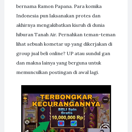
bernama Ramon Papana. Para komika
Indonesia pun laksanakan protes dan
akhirnya mengakibatkan kisruh di dunia
hiburan Tanah Air. Pernahkan teman-teman
lihat sebuah kometar up yang dikerjakan di
group jual beli online? UP atau sundul gan
dan makna lainya yang berguna untuk
memunculkan postingan di awal lagi.