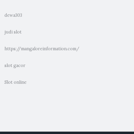
dewa303
judi slot
https://mangaloreinformation.com/
slot gacor
Slot online