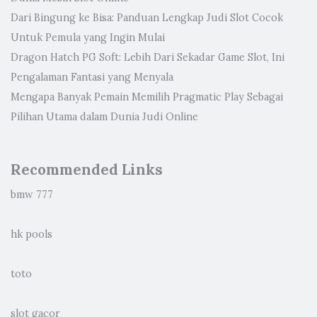
Dari Bingung ke Bisa: Panduan Lengkap Judi Slot Cocok
Untuk Pemula yang Ingin Mulai
Dragon Hatch PG Soft: Lebih Dari Sekadar Game Slot, Ini
Pengalaman Fantasi yang Menyala
Mengapa Banyak Pemain Memilih Pragmatic Play Sebagai
Pilihan Utama dalam Dunia Judi Online
Recommended Links
bmw 777
hk pools
toto
slot gacor