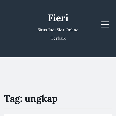
Fieri
Menu
Situs Judi Slot Online
Terbaik
Tag:
ungkap