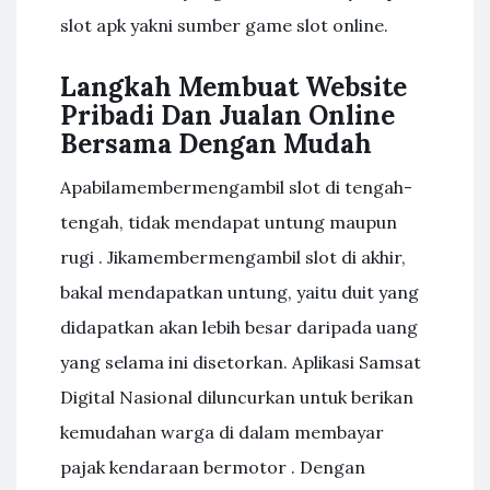
slot apk yakni sumber game slot online.
Langkah Membuat Website
Pribadi Dan Jualan Online
Bersama Dengan Mudah
Apabilamembermengambil slot di tengah-
tengah, tidak mendapat untung maupun
rugi . Jikamembermengambil slot di akhir,
bakal mendapatkan untung, yaitu duit yang
didapatkan akan lebih besar daripada uang
yang selama ini disetorkan. Aplikasi Samsat
Digital Nasional diluncurkan untuk berikan
kemudahan warga di dalam membayar
pajak kendaraan bermotor . Dengan