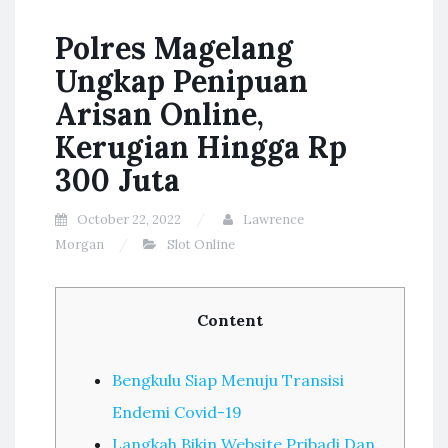
Polres Magelang
Ungkap Penipuan
Arisan Online,
Kerugian Hingga Rp
300 Juta
October 22, 2022
Lawrence
Morgan
Slot Online
Content
Bengkulu Siap Menuju Transisi
Endemi Covid-19
Langkah Bikin Website Pribadi Dan