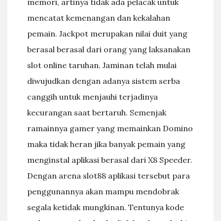
memori, artinya tidak ada pelacak untuk
mencatat kemenangan dan kekalahan
pemain. Jackpot merupakan nilai duit yang
berasal berasal dari orang yang laksanakan
slot online taruhan. Jaminan telah mulai
diwujudkan dengan adanya sistem serba
canggih untuk menjauhi terjadinya
kecurangan saat bertaruh. Semenjak
ramainnya gamer yang memainkan Domino
maka tidak heran jika banyak pemain yang
menginstal aplikasi berasal dari X8 Speeder.
Dengan arena slot88 aplikasi tersebut para
penggunannya akan mampu mendobrak
segala ketidak mungkinan. Tentunya kode