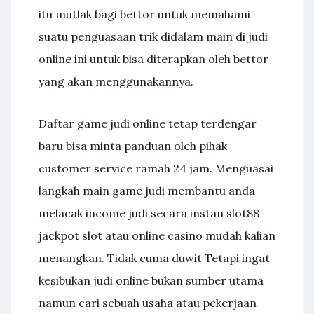
itu mutlak bagi bettor untuk memahami
suatu penguasaan trik didalam main di judi
online ini untuk bisa diterapkan oleh bettor
yang akan menggunakannya.
Daftar game judi online tetap terdengar
baru bisa minta panduan oleh pihak
customer service ramah 24 jam. Menguasai
langkah main game judi membantu anda
melacak income judi secara instan slot88
jackpot slot atau online casino mudah kalian
menangkan. Tidak cuma duwit Tetapi ingat
kesibukan judi online bukan sumber utama
namun cari sebuah usaha atau pekerjaan