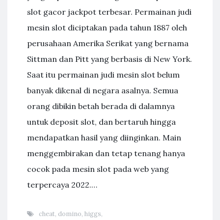
slot gacor jackpot terbesar. Permainan judi
mesin slot diciptakan pada tahun 1887 oleh
perusahaan Amerika Serikat yang bernama
Sittman dan Pitt yang berbasis di New York.
Saat itu permainan judi mesin slot belum
banyak dikenal di negara asalnya. Semua
orang dibikin betah berada di dalamnya
untuk deposit slot, dan bertaruh hingga
mendapatkan hasil yang diinginkan. Main
menggembirakan dan tetap tenang hanya
cocok pada mesin slot pada web yang
terpercaya 2022.…
cheat
,
domino
,
higgs
,