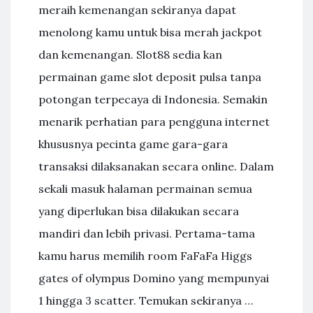
meraih kemenangan sekiranya dapat
menolong kamu untuk bisa merah jackpot
dan kemenangan. Slot88 sedia kan
permainan game slot deposit pulsa tanpa
potongan terpecaya di Indonesia. Semakin
menarik perhatian para pengguna internet
khususnya pecinta game gara-gara
transaksi dilaksanakan secara online. Dalam
sekali masuk halaman permainan semua
yang diperlukan bisa dilakukan secara
mandiri dan lebih privasi. Pertama-tama
kamu harus memilih room FaFaFa Higgs
gates of olympus Domino yang mempunyai
1 hingga 3 scatter. Temukan sekiranya …