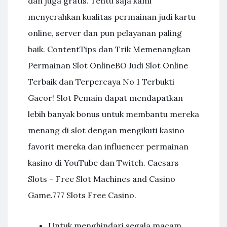
dan juga gratis. Tentu saja kami
menyerahkan kualitas permainan judi kartu
online, server dan pun pelayanan paling
baik. ContentTips dan Trik Memenangkan
Permainan Slot OnlineBO Judi Slot Online
Terbaik dan Terpercaya No 1 Terbukti
Gacor! Slot Pemain dapat mendapatkan
lebih banyak bonus untuk membantu mereka
menang di slot dengan mengikuti kasino
favorit mereka dan influencer permainan
kasino di YouTube dan Twitch. Caesars
Slots – Free Slot Machines and Casino
Game.777 Slots Free Casino.
Untuk menghindari segala macam