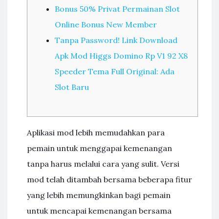
Bonus 50% Privat Permainan Slot
Online Bonus New Member
Tanpa Password! Link Download
Apk Mod Higgs Domino Rp V1 92 X8
Speeder Tema Full Original: Ada
Slot Baru
Aplikasi mod lebih memudahkan para
pemain untuk menggapai kemenangan
tanpa harus melalui cara yang sulit. Versi
mod telah ditambah bersama beberapa fitur
yang lebih memungkinkan bagi pemain
untuk mencapai kemenangan bersama