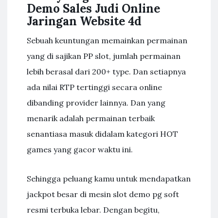
Demo Sales Judi Online
Jaringan Website 4d
Sebuah keuntungan memainkan permainan
yang di sajikan PP slot, jumlah permainan
lebih berasal dari 200+ type. Dan setiapnya
ada nilai RTP tertinggi secara online
dibanding provider lainnya. Dan yang
menarik adalah permainan terbaik
senantiasa masuk didalam kategori HOT
games yang gacor waktu ini.
Sehingga peluang kamu untuk mendapatkan
jackpot besar di mesin slot demo pg soft
resmi terbuka lebar. Dengan begitu,