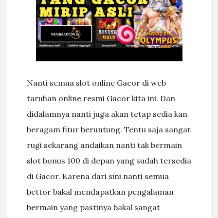
Nanti semua slot online Gacor di web
taruhan online resmi Gacor kita ini. Dan
didalamnya nanti juga akan tetap sedia kan
beragam fitur beruntung. Tentu saja sangat
rugi sekarang andaikan nanti tak bermain
slot bonus 100 di depan yang sudah tersedia
di Gacor. Karena dari sini nanti semua
bettor bakal mendapatkan pengalaman
bermain yang pastinya bakal sangat