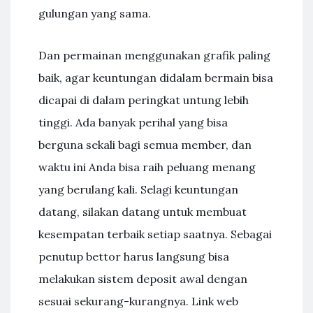
gulungan yang sama.
Dan permainan menggunakan grafik paling
baik, agar keuntungan didalam bermain bisa
dicapai di dalam peringkat untung lebih
tinggi. Ada banyak perihal yang bisa
berguna sekali bagi semua member, dan
waktu ini Anda bisa raih peluang menang
yang berulang kali. Selagi keuntungan
datang, silakan datang untuk membuat
kesempatan terbaik setiap saatnya. Sebagai
penutup bettor harus langsung bisa
melakukan sistem deposit awal dengan
sesuai sekurang-kurangnya. Link web