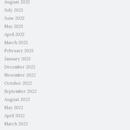
August 2023
July 2023
June 2023
May 2023
April 2023
March 2023
February 2023
January 2023
December 2022
November 2022
October 2022
September 2022
August 2022
May 2022
April 2022
March 2022