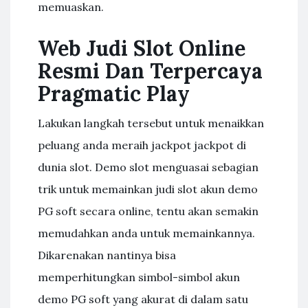
memuaskan.
Web Judi Slot Online
Resmi Dan Terpercaya
Pragmatic Play
Lakukan langkah tersebut untuk menaikkan
peluang anda meraih jackpot jackpot di
dunia slot. Demo slot menguasai sebagian
trik untuk memainkan judi slot akun demo
PG soft secara online, tentu akan semakin
memudahkan anda untuk memainkannya.
Dikarenakan nantinya bisa
memperhitungkan simbol-simbol akun
demo PG soft yang akurat di dalam satu