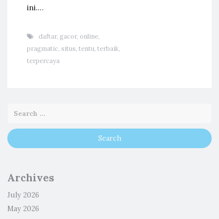
ini.…
daftar
,
gacor
,
online
,
pragmatic
,
situs
,
tentu
,
terbaik
,
terpercaya
Archives
July 2026
May 2026