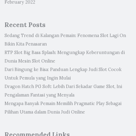
February 2022
Recent Posts
Sedang Trend di Kalangan Pemain: Fenomena Slot Lagi On
Bikin Kita Penasaran
RTP Slot Big Bass Splash: Mengungkap Keberuntungan di
Dunia Mesin Slot Online
Dari Bingung ke Bisa: Panduan Lengkap Judi Slot Cocok
Untuk Pemula yang Ingin Mulai
Dragon Hatch PG Soft: Lebih Dari Sekadar Game Slot, Ini
Pengalaman Fantasi yang Menyala
Mengapa Banyak Pemain Memilih Pragmatic Play Sebagai
Pilihan Utama dalam Dunia Judi Online
Recommended Links