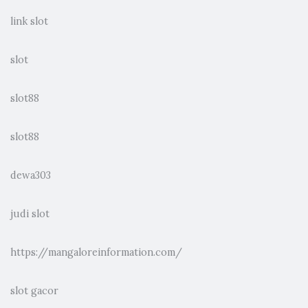
link slot
slot
slot88
slot88
dewa303
judi slot
https://mangaloreinformation.com/
slot gacor