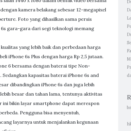
tos ialah 1440 x 1080 dalam bentuk video bersama
D
i dengan kamera belakang sebesar 12-megapixel
D
L
perture. Foto yang dihasilkan sama persis
P
 6s gara-gara dari segi teknologi memang
D
S
ualitas yang lebih baik dan perbedaan harga
F
 beli iPhone 6s Plus dengan harga Rp 2,5 jutaan.
M
one 6 bersama dengan baterai tipe Non-
P
 Sedangkan kapasitas baterai iPhone 6s and
d
besar dibandingkan iPhone 6s dan juga lebih
lebih besar dan tahan lama, tentunya aktivitas
R
r ini bikin layar smartphone dapat merespon
b
 berbeda. Pengguna bisa menyentuh,
ncang layarnya untuk menjalankan kegunaan
h