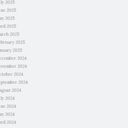
uly 2025
une 2025
ay 2025
pril 2025
arch 2025
ebruary 2025
anuary 2025
ecember 2024
ovember 2024
ctober 2024
eptember 2024
ugust 2024
uly 2024
une 2024
ay 2024
ril 2024