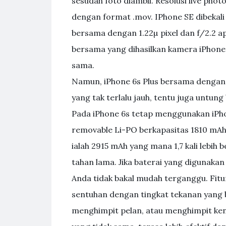
sesudah foto diambil. Resolusi live pho
dengan format .mov. IPhone SE dibekal
bersama dengan 1.22µ pixel dan f/2.2 a
bersama yang dihasilkan kamera iPhone
sama.
Namun, iPhone 6s Plus bersama dengan k
yang tak terlalu jauh, tentu juga untung
Pada iPhone 6s tetap menggunakan iPh
removable Li-PO berkapasitas 1810 mAh.
ialah 2915 mAh yang mana 1,7 kali lebih 
tahan lama. Jika baterai yang digunakan 
Anda tidak bakal mudah terganggu. Fitu
sentuhan dengan tingkat tekanan yang
menghimpit pelan, atau menghimpit ke