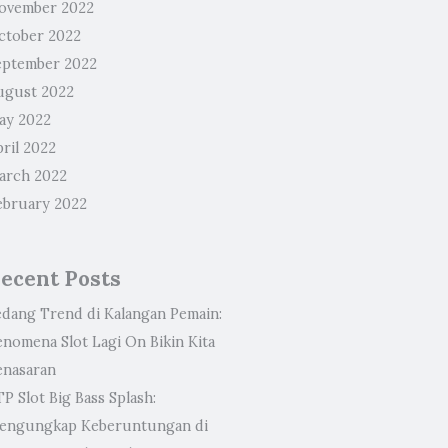
ovember 2022
ctober 2022
eptember 2022
ugust 2022
ay 2022
ril 2022
arch 2022
ebruary 2022
ecent Posts
edang Trend di Kalangan Pemain:
enomena Slot Lagi On Bikin Kita
enasaran
P Slot Big Bass Splash:
engungkap Keberuntungan di