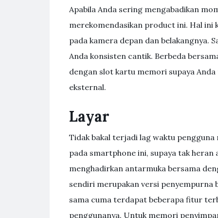
Apabila Anda sering mengabadikan mom
merekomendasikan product ini. Hal ini
pada kamera depan dan belakangnya. Saa
Anda konsisten cantik. Berbeda bersam
dengan slot kartu memori supaya Anda
eksternal.
Layar
Tidak bakal terjadi lag waktu penggu
pada smartphone ini, supaya tak heran 
menghadirkan antarmuka bersama denga
sendiri merupakan versi penyempurna b
sama cuma terdapat beberapa fitur te
penggunanya. Untuk memori penyimpana