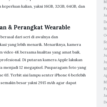
M
n keperluan kalian, yakni 16GB, 32GB, 64GB, dan
F
J
D
nan & Perangkat Wearable
N
O
erasal dari seri di awalnya dan
S
asi yang lebih menarik. Menariknya, kamera
A
 video 4K bersama kualitas yang amat baik,
J
profesional. Di putaran kamera Apple lakukan
J
a menjadi 12 megapixel. Pusparagam foto yang
M
e 6S. Terbit sisi lampu senter iPhone 6 berlebih
Ap
M
semakin besar yakni 2915 mAh agar dapat
F
J
D