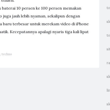
 efisien.
as baterai 10 persen ke 100 persen memakan
t
o juga jauh lebih nyaman, sekalipun dengan
sl
a baru terbesar untuk merekam video di iPhone
tik. Kecepatannya apalagi nyaris tiga kali lipat
t
si
e
,
techno
ra
sl
li
sl