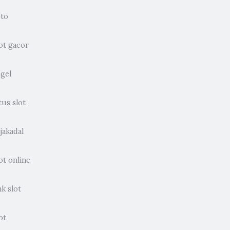
oto
ot gacor
ogel
tus slot
jakadal
ot online
nk slot
ot