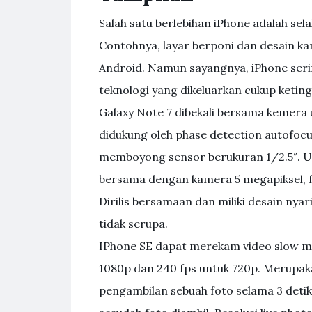
Salah satu berlebihan iPhone adalah sel
Contohnya, layar berponi dan desain ka
Android. Namun sayangnya, iPhone seri
teknologi yang dikeluarkan cukup keting
Galaxy Note 7 dibekali bersama kemera
didukung oleh phase detection autofocus
memboyong sensor berukuran 1/2.5″. Un
bersama dengan kamera 5 megapiksel, f/
Dirilis bersamaan dan miliki desain nyar
tidak serupa.
IPhone SE dapat merekam video slow m
1080p dan 240 fps untuk 720p. Merupak
pengambilan sebuah foto selama 3 detik. 