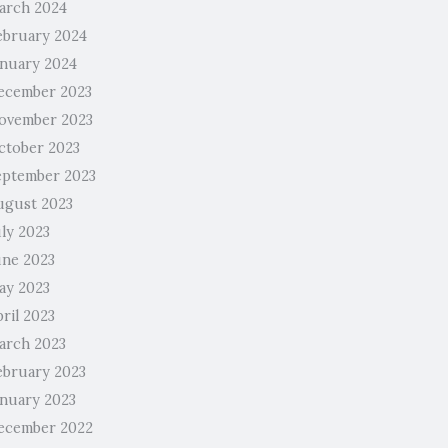
arch 2024
ebruary 2024
anuary 2024
ecember 2023
ovember 2023
ctober 2023
eptember 2023
ugust 2023
uly 2023
une 2023
ay 2023
ril 2023
arch 2023
ebruary 2023
anuary 2023
ecember 2022