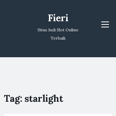
Fieri
Menu
Situs Judi Slot Online
Terbaik
Tag:
starlight