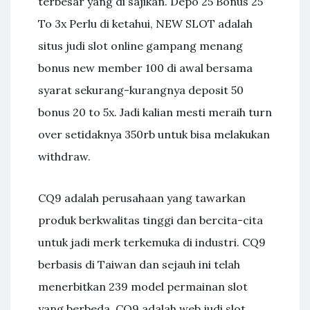
terbesar yang di sajikan. Depo 25 Bonus 25
To 3x Perlu di ketahui, NEW SLOT adalah
situs judi slot online gampang menang
bonus new member 100 di awal bersama
syarat sekurang-kurangnya deposit 50
bonus 20 to 5x. Jadi kalian mesti meraih turn
over setidaknya 350rb untuk bisa melakukan
withdraw.
CQ9 adalah perusahaan yang tawarkan
produk berkwalitas tinggi dan bercita-cita
untuk jadi merk terkemuka di industri. CQ9
berbasis di Taiwan dan sejauh ini telah
menerbitkan 239 model permainan slot
yang berbeda. CQ9 adalah web judi slot