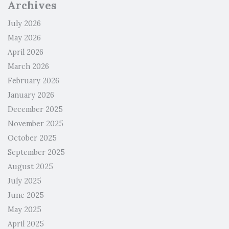
Archives
July 2026
May 2026
April 2026
March 2026
February 2026
January 2026
December 2025
November 2025
October 2025
September 2025
August 2025
July 2025
June 2025
May 2025
April 2025