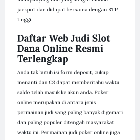
jackpot dan didapat bersama dengan RTP
tinggi.
Daftar Web Judi Slot
Dana Online Resmi
Terlengkap
Anda tak butuh isi form deposit, cukup
menanti dan CS dapat memberitahu waktu
saldo telah masuk ke akun anda. Poker
online merupakan di antara jenis
permainan judi yang paling banyak digemari
dan paling populer ditengah masyarakat
waktu ini. Permainan judi poker online juga