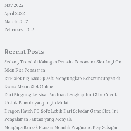
May 2022
April 2022
March 2022
February 2022
Recent Posts
Sedang Trend di Kalangan Pemain: Fenomena Slot Lagi On
Bikin Kita Penasaran
RTP Slot Big Bass Splash: Mengungkap Keberuntungan di
Dunia Mesin Slot Online
Dari Bingung ke Bisa: Panduan Lengkap Judi Slot Cocok
Untuk Pemula yang Ingin Mulai
Dragon Hatch PG Soft: Lebih Dari Sekadar Game Slot, Ini
Pengalaman Fantasi yang Menyala
Mengapa Banyak Pemain Memilih Pragmatic Play Sebagai