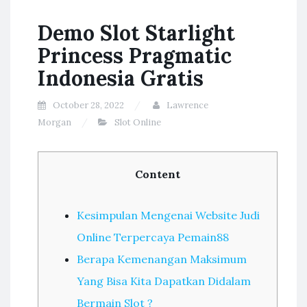
Demo Slot Starlight
Princess Pragmatic
Indonesia Gratis
October 28, 2022
Lawrence
Morgan
Slot Online
Content
Kesimpulan Mengenai Website Judi
Online Terpercaya Pemain88
Berapa Kemenangan Maksimum
Yang Bisa Kita Dapatkan Didalam
Bermain Slot ?