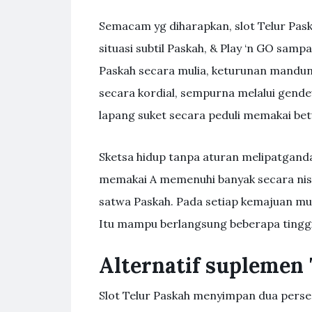
Semacam yg diharapkan, slot Telur Pas
situasi subtil Paskah, & Play ‘n GO samp
Paskah secara mulia, keturunan mand
secara kordial, sempurna melalui gende
lapang suket secara peduli memakai betu
Sketsa hidup tanpa aturan melipatgandak
memakai A memenuhi banyak secara nisbi
satwa Paskah. Pada setiap kemajuan mu
Itu mampu berlangsung beberapa tinggi
Alternatif suplemen
Slot Telur Paskah menyimpan dua persen