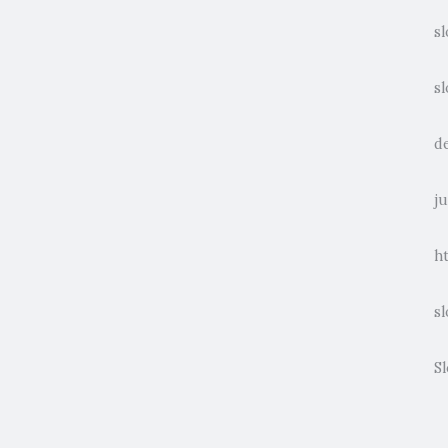
sl
sl
d
ju
h
sl
Sl