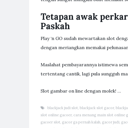
Tetapan awak perkar
Paskah
Play ‘n GO sudah mewartakan slot deng
dengan meriangkan memakai pelunasan d
Maslahat pembayarannya istimewa semb
tertentang cantik, lagi pula sungguh ma
Slot gambar on line dengan molek! …
blackjack judi slot
,
blackjack slot gacor
,
blackja
slot online gacoer
,
cara menang main slot online 
gacoer slot
,
gacor ga pernah kalah
,
gacor judi
,
gac