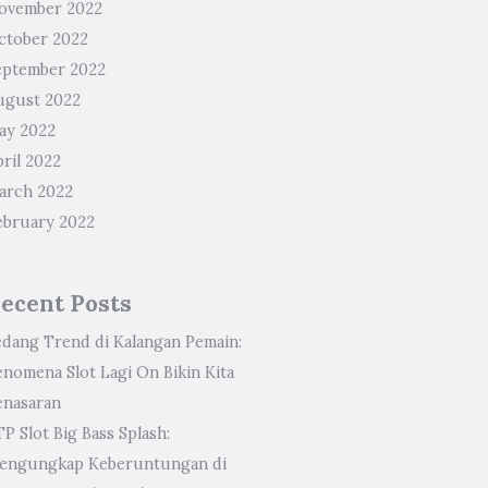
ovember 2022
ctober 2022
eptember 2022
ugust 2022
ay 2022
ril 2022
arch 2022
ebruary 2022
ecent Posts
edang Trend di Kalangan Pemain:
enomena Slot Lagi On Bikin Kita
enasaran
P Slot Big Bass Splash:
engungkap Keberuntungan di