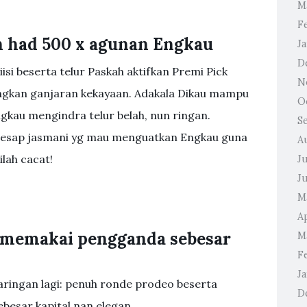
M
F
 had 500 x agunan Engkau
J
D
si beserta telur Paskah aktifkan Premi Pick
N
angkan ganjaran kekayaan. Adakala Dikau mampu
O
kau mengindra telur belah, nun ringan.
S
resap jasmani yg mau menguatkan Engkau guna
A
lah cacat!
J
J
M
Ap
o memakai pengganda sebesar
M
F
J
saringan lagi: penuh ronde prodeo beserta
D
besar kapital nan elegan.