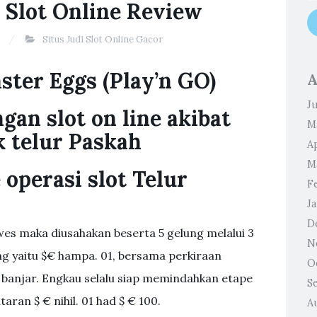
 Slot Online Review
Situs Judi Slot Online Gacor
ster Eggs (Play’n GO)
A
J
gan slot on line akibat
M
k telur Paskah
Ap
M
perasi slot Telur
F
J
D
wes maka diusahakan beserta 5 gelung melalui 3
N
ng yaitu $€ hampa. 01, bersama perkiraan
O
banjar. Engkau selalu siap memindahkan etape
S
an $ € nihil. 01 had $ € 100.
A