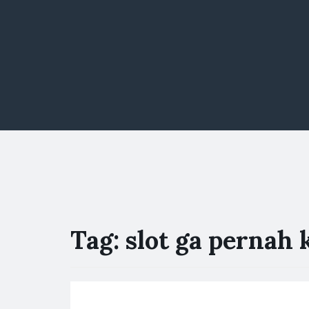
Tag:
slot ga pernah 