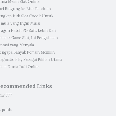
unia Mesin Slot Online
ari Bingung ke Bisa: Panduan
engkap Judi Slot Cocok Untuk
emula yang Ingin Mulai
ragon Hatch PG Soft: Lebih Dari
ekadar Game Slot, Ini Pengalaman
antasi yang Menyala
engapa Banyak Pemain Memilih
ragmatic Play Sebagai Pilihan Utama
alam Dunia Judi Online
ecommended Links
mw 777
k pools