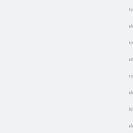
t
sl
t
si
ra
sl
li
sl