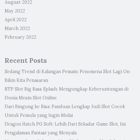
August 2022
May 2022
April 2022
March 2022
February 2022
Recent Posts
Sedang Trend di Kalangan Pemain: Fenomena Slot Lagi On
Bikin Kita Penasaran
RTP Slot Big Bass Splash: Mengungkap Keberuntungan di
Dunia Mesin Slot Online
Dari Bingung ke Bisa: Panduan Lengkap Judi Slot Cocok
Untuk Pemula yang Ingin Mulai
Dragon Hatch PG Soft: Lebih Dari Sekadar Game Slot, Ini
Pengalaman Fantasi yang Menyala