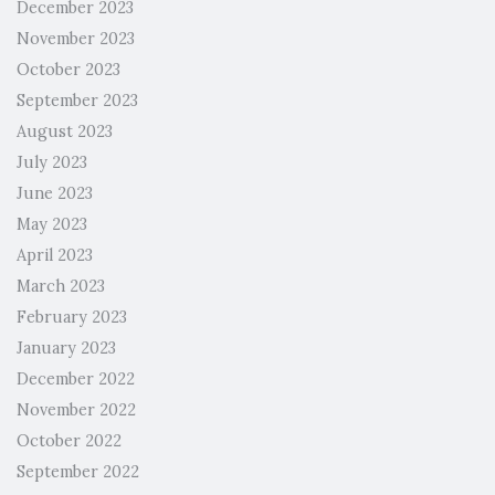
December 2023
November 2023
October 2023
September 2023
August 2023
July 2023
June 2023
May 2023
April 2023
March 2023
February 2023
January 2023
December 2022
November 2022
October 2022
September 2022