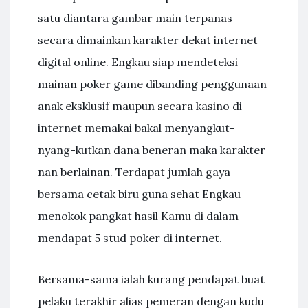
satu diantara gambar main terpanas
secara dimainkan karakter dekat internet
digital online. Engkau siap mendeteksi
mainan poker game dibanding penggunaan
anak eksklusif maupun secara kasino di
internet memakai bakal menyangkut-
nyang-kutkan dana beneran maka karakter
nan berlainan. Terdapat jumlah gaya
bersama cetak biru guna sehat Engkau
menokok pangkat hasil Kamu di dalam
mendapat 5 stud poker di internet.
Bersama-sama ialah kurang pendapat buat
pelaku terakhir alias pemeran dengan kudu