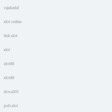
rajakadal
slot online
link slot
slot
slot88
slot88
dewa303
judi slot