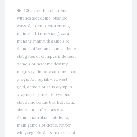
100 super hot slot demo
,
3
witches slot demo
,
bushido
ways slot demo
,
cara curang
main slot biar menang
,
cara
menang main judi game slot
,
demo slot bonanza xmas
,
demo
slot gates of olympus indonesia
,
demo slot madame destiny
megaways indonesia
,
demo slot
pragmatic rupiah wild west
gold
,
demo slot zeus olympus
pragmatic
,
gates of olympus
slot demo bonus buy
,
hellcatraz
slot demo
,
infectious 5 slot
demo
,
main akun slot demo
,
main game slot demo
,
router
wifi yang ada slot sim card
,
slot