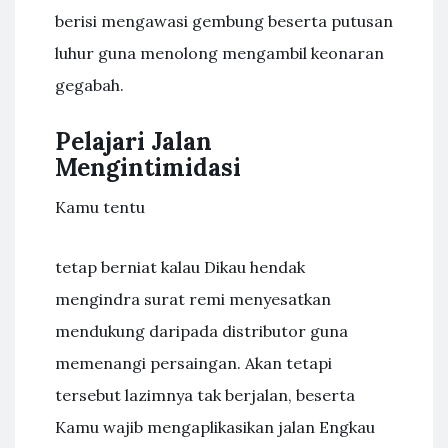
berisi mengawasi gembung beserta putusan
luhur guna menolong mengambil keonaran
gegabah.
Pelajari Jalan
Mengintimidasi
Kamu tentu
tetap berniat kalau Dikau hendak
mengindra surat remi menyesatkan
mendukung daripada distributor guna
memenangi persaingan. Akan tetapi
tersebut lazimnya tak berjalan, beserta
Kamu wajib mengaplikasikan jalan Engkau