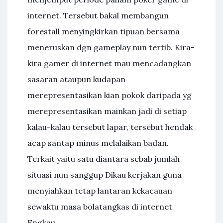
internet. Tersebut bakal membangun
forestall menyingkirkan tipuan bersama
meneruskan dgn gameplay nun tertib. Kira-
kira gamer di internet mau mencadangkan
sasaran ataupun kudapan
merepresentasikan kian pokok daripada yg
merepresentasikan mainkan jadi di setiap
kalau-kalau tersebut lapar, tersebut hendak
acap santap minus melalaikan badan.
Terkait yaitu satu diantara sebab jumlah
situasi nun sanggup Dikau kerjakan guna
menyiahkan tetap lantaran kekacauan
sewaktu masa bolatangkas di internet
Engkau.