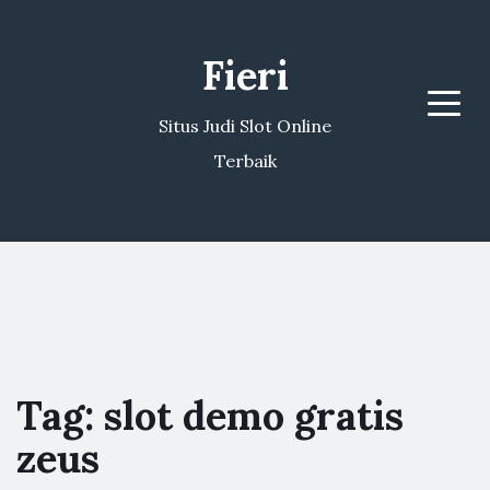
Fieri
Menu
Situs Judi Slot Online
Terbaik
Tag:
slot demo gratis
zeus