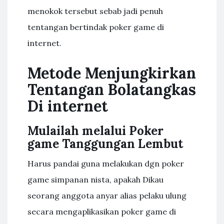
menokok tersebut sebab jadi penuh
tentangan bertindak poker game di
internet.
Metode Menjungkirkan
Tentangan Bolatangkas
Di internet
Mulailah melalui Poker
game Tanggungan Lembut
Harus pandai guna melakukan dgn poker
game simpanan nista, apakah Dikau
seorang anggota anyar alias pelaku ulung
secara mengaplikasikan poker game di