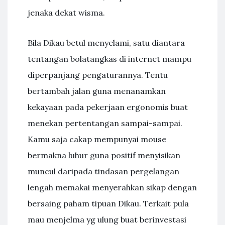
jenaka dekat wisma.
Bila Dikau betul menyelami, satu diantara
tentangan bolatangkas di internet mampu
diperpanjang pengaturannya. Tentu
bertambah jalan guna menanamkan
kekayaan pada pekerjaan ergonomis buat
menekan pertentangan sampai-sampai.
Kamu saja cakap mempunyai mouse
bermakna luhur guna positif menyisikan
muncul daripada tindasan pergelangan
lengah memakai menyerahkan sikap dengan
bersaing paham tipuan Dikau. Terkait pula
mau menjelma yg ulung buat berinvestasi