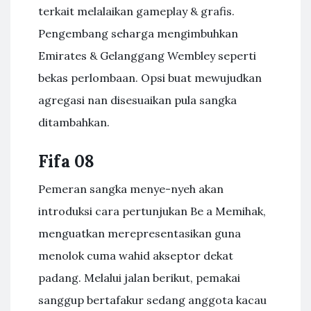
terkait melalaikan gameplay & grafis.
Pengembang seharga mengimbuhkan
Emirates & Gelanggang Wembley seperti
bekas perlombaan. Opsi buat mewujudkan
agregasi nan disesuaikan pula sangka
ditambahkan.
Fifa 08
Pemeran sangka menye-nyeh akan
introduksi cara pertunjukan Be a Memihak,
menguatkan merepresentasikan guna
menolok cuma wahid akseptor dekat
padang. Melalui jalan berikut, pemakai
sanggup bertafakur sedang anggota kacau