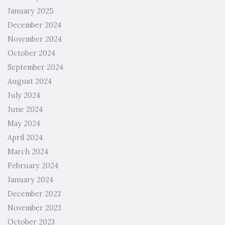
January 2025
December 2024
November 2024
October 2024
September 2024
August 2024
July 2024
June 2024
May 2024
April 2024
March 2024
February 2024
January 2024
December 2023
November 2023
October 2023