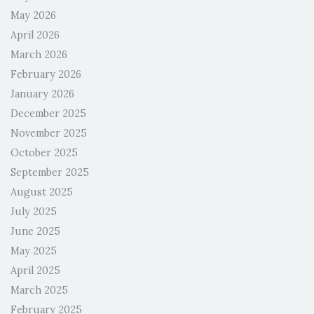
May 2026
April 2026
March 2026
February 2026
January 2026
December 2025
November 2025
October 2025
September 2025
August 2025
July 2025
June 2025
May 2025
April 2025
March 2025
February 2025