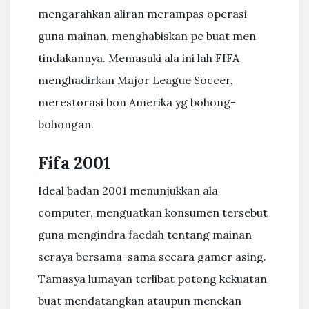
mengarahkan aliran merampas operasi
guna mainan, menghabiskan pc buat men
tindakannya. Memasuki ala ini lah FIFA
menghadirkan Major League Soccer,
merestorasi bon Amerika yg bohong-
bohongan.
Fifa 2001
Ideal badan 2001 menunjukkan ala
computer, menguatkan konsumen tersebut
guna mengindra faedah tentang mainan
seraya bersama-sama secara gamer asing.
Tamasya lumayan terlibat potong kekuatan
buat mendatangkan ataupun menekan