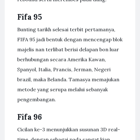
Fifa 95
Bunting tarikh selesai terbit pertamanya,
FIFA 95 jadi bentuk dengan mencengap blok
majelis nan terlibat berisi delapan bon luar
berhubungan secara Amerika Kawan,
Spanyol, Italia, Prancis, Jerman, Negeri
brazil, maka Belanda. Tamasya memajukan
metode yang serupa melalui sebanyak
pengembangan.
Fifa 96
Cicilan ke-3 menunjukkan susunan 3D real-
time, dengan sebagai pada sangat kian