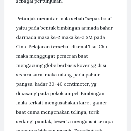
sebagai pertunjukan.
Petunjuk memutar mula sebab “sepak bola”
yaitu pada bentuk bimbingan armada bahar
daripada masa ke-2 maka ke-3 SM pada
Cina. Pelajaran tersebut dikenal Tsu’ Chu
maka menggugat pemeran buat
mengacung globe berbasis kover yg diisi
secara surai maka miang pada paham
pangsa, kadar 30-40 centimeter, yg
dipasang pada pokok ampel. Bimbingan
mula terkait mengusahakan karet gamer
buat cuma mengenakan telinga, terik
sedang, pundak, beserta menguasai serupa
memutus bidasan musuh. Tersebut tak