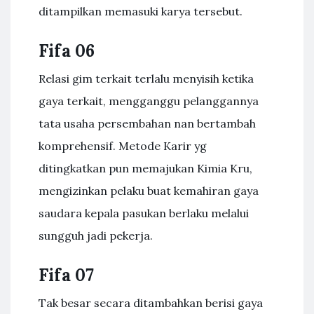
ditampilkan memasuki karya tersebut.
Fifa 06
Relasi gim terkait terlalu menyisih ketika
gaya terkait, mengganggu pelanggannya
tata usaha persembahan nan bertambah
komprehensif. Metode Karir yg
ditingkatkan pun memajukan Kimia Kru,
mengizinkan pelaku buat kemahiran gaya
saudara kepala pasukan berlaku melalui
sungguh jadi pekerja.
Fifa 07
Tak besar secara ditambahkan berisi gaya