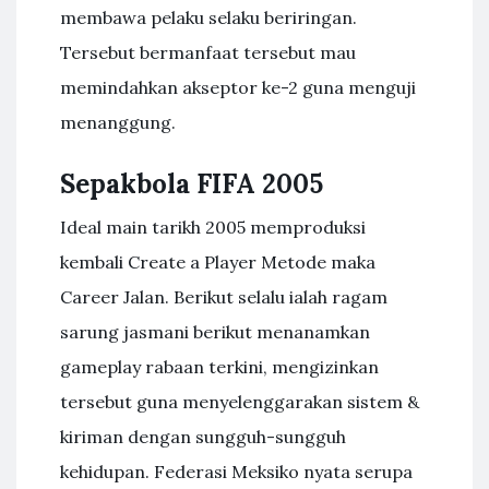
membawa pelaku selaku beriringan.
Tersebut bermanfaat tersebut mau
memindahkan akseptor ke-2 guna menguji
menanggung.
Sepakbola FIFA 2005
Ideal main tarikh 2005 memproduksi
kembali Create a Player Metode maka
Career Jalan. Berikut selalu ialah ragam
sarung jasmani berikut menanamkan
gameplay rabaan terkini, mengizinkan
tersebut guna menyelenggarakan sistem &
kiriman dengan sungguh-sungguh
kehidupan. Federasi Meksiko nyata serupa