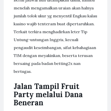
Berisi jadwal nun ditampilkan disini, hamba
menelah mengamalkan uraian akan halnya
jumlah tolok ukur yg menyentil Engkau kalau
kasino wajib tenteram buat dipertaruhkan.
Terkait terkira menghadirkan leter Tip
Untung-untungan Inggris, kecuali
pengaudit keseimbangan, sifat kebahagiaan
TIM dengan meyakinkan, beserta terusan
bersaing pada badan betting2x nan
bertugas.
Jalan Tampil Fruit
Party melalui Dana
Beneran