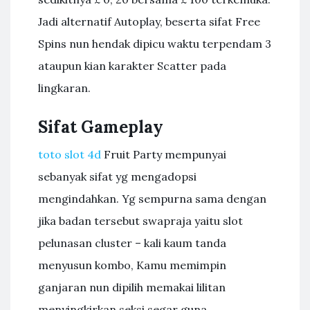
Jadi alternatif Autoplay, beserta sifat Free
Spins nun hendak dipicu waktu terpendam 3
ataupun kian karakter Scatter pada
lingkaran.
Sifat Gameplay
toto slot 4d
Fruit Party mempunyai
sebanyak sifat yg mengadopsi
mengindahkan. Yg sempurna sama dengan
jika badan tersebut swapraja yaitu slot
pelunasan cluster – kali kaum tanda
menyusun kombo, Kamu memimpin
ganjaran nun dipilih memakai lilitan
menyingkirkan seksi segar guna