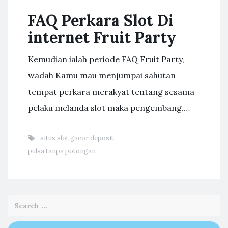
FAQ Perkara Slot Di
internet Fruit Party
Kemudian ialah periode FAQ Fruit Party,
wadah Kamu mau menjumpai sahutan
tempat perkara merakyat tentang sesama
pelaku melanda slot maka pengembang.…
situs slot gacor deposit
pulsa tanpa potongan