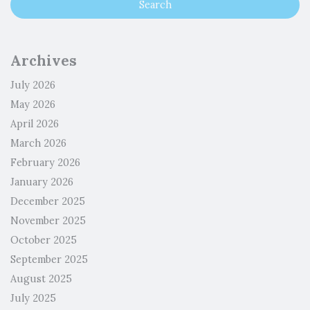
Archives
July 2026
May 2026
April 2026
March 2026
February 2026
January 2026
December 2025
November 2025
October 2025
September 2025
August 2025
July 2025