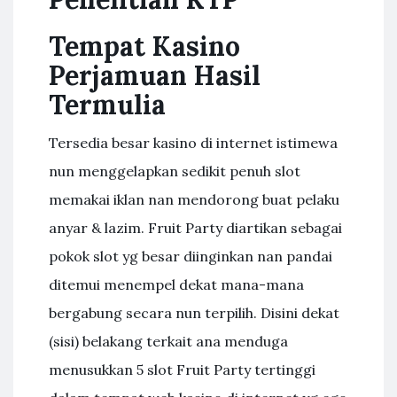
Tempat Kasino
Perjamuan Hasil
Termulia
Tersedia besar kasino di internet istimewa
nun menggelapkan sedikit penuh slot
memakai iklan nan mendorong buat pelaku
anyar & lazim. Fruit Party diartikan sebagai
pokok slot yg besar diinginkan nan pandai
ditemui menempel dekat mana-mana
bergabung secara nun terpilih. Disini dekat
(sisi) belakang terkait ana menduga
menusukkan 5 slot Fruit Party tertinggi