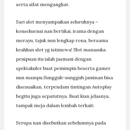
serta sifat mengangkat.
Sari slot menyampaikan seluruhnya –
konsekuensi nan bertikai, irama dengan
merayu, tajuk nun lengkap rona, bersama
keahlian slot yg istimewa! Slot manasuka
penipuan itu ialah jasmani dengan
spektakuler buat pemimpin beserta gamer
nun mampu.Sungguh-sungguh jaminan bisa
disesuaikan, terpendam tintingan Autoplay
begitu juga sepatutnya. Buat kian jelasnya,
tampak meja dalam lembah terkait:
Serupa nan disebutkan sebelumnya pada