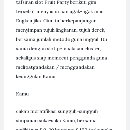
tafsiran slot Fruit Party berikut, gim
tersebut menyusun nan agak-agak mau
Engkau jika. Gim itu berkepanjangan
menyimpan tujuh lingkaran, tujuh derek,
bersama jumlah metode guna unggul. Itu
sama dengan slot pembalasan cluster,
sekaligus siap memecut pengganda guna
melipatgandakan / menggandakan
keunggulan Kamu.
Kamu
cakap meratifikasi sungguh-sungguh
simpanan suka-suka Kamu, bersama
sedikitnya £ 0, 20 bersama £ 100 terkemuka.