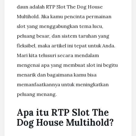
daun adalah RTP Slot The Dog House
Multihold. Jika kamu pencinta permainan
slot yang menggabungkan tema lucu,
peluang besar, dan sistem taruhan yang
fleksibel, maka artikel ini tepat untuk Anda.
Mari kita telusuri secara mendalam
mengenai apa yang membuat slot ini begitu
menarik dan bagaimana kamu bisa
memanfaatkannya untuk meningkatkan
peluang menang.
Apa itu RTP Slot The
Dog House Multihold?