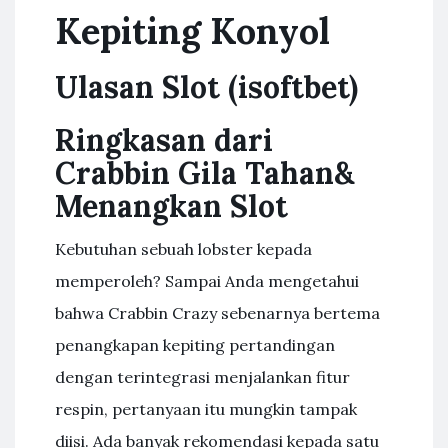
Kepiting Konyol
Ulasan Slot (isoftbet)
Ringkasan dari
Crabbin Gila Tahan&
Menangkan Slot
Kebutuhan sebuah lobster kepada
memperoleh? Sampai Anda mengetahui
bahwa Crabbin Crazy sebenarnya bertema
penangkapan kepiting pertandingan
dengan terintegrasi menjalankan fitur
respin, pertanyaan itu mungkin tampak
diisi. Ada banyak rekomendasi kepada satu