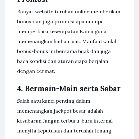
Banyak website taruhan online memberikan
bonus dan juga promosi apa mampu
memperbaiki kesempatan Kamu guna
memenangkan hadiah luas. Manfaatkanlah
bonus-bonus ini bersama bijak dan juga
baca kondisi dan aturan siapa berjalan
dengan cermat.
4. Bermain-Main serta Sabar
Salah satu kunci penting dalam
memenangkan jackpot besar adalah
kesabaran.Jangan terburu-buru internal
menyita keputusan dan teruslah tenang