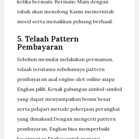
ketika bermain. Bermain-Main dengan
tabah akan menolong Kamu memerintah
mood serta menaikkan peluang berhasil.
5. Telaah Pattern
Pembayaran
Sebelum memulai melakukan permainan,
telaah terutama sebelumnya pattern
pembayaran asal engine slot online siapa
Engkau pilih. Kenali gabungan simbol-simbol
yang dapat menyampaikan bonus besar
serta pelajari metode pekerjaan perangkat
yang dimaksud.Dengan mengerti pattern
pembayaran, Engkau bisa memperbaiki
kesempatan Engkau untuk menang