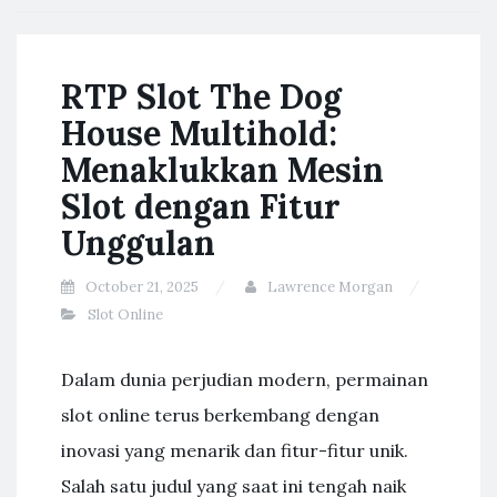
RTP Slot The Dog
House Multihold:
Menaklukkan Mesin
Slot dengan Fitur
Unggulan
October 21, 2025
Lawrence Morgan
Slot Online
Dalam dunia perjudian modern, permainan
slot online terus berkembang dengan
inovasi yang menarik dan fitur-fitur unik.
Salah satu judul yang saat ini tengah naik