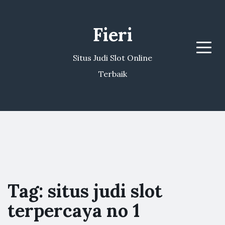
Fieri
Menu
Situs Judi Slot Online
Terbaik
Tag:
situs judi slot
terpercaya no 1