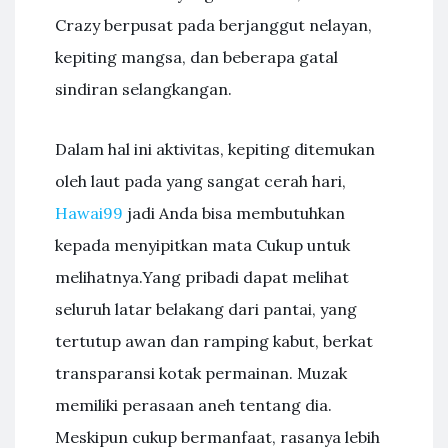
Crazy berpusat pada berjanggut nelayan,
kepiting mangsa, dan beberapa gatal
sindiran selangkangan.
Dalam hal ini aktivitas, kepiting ditemukan
oleh laut pada yang sangat cerah hari,
Hawai99
jadi Anda bisa membutuhkan
kepada menyipitkan mata Cukup untuk
melihatnya.Yang pribadi dapat melihat
seluruh latar belakang dari pantai, yang
tertutup awan dan ramping kabut, berkat
transparansi kotak permainan. Muzak
memiliki perasaan aneh tentang dia.
Meskipun cukup bermanfaat, rasanya lebih