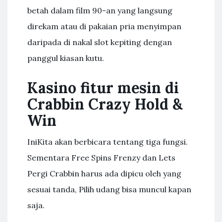
betah dalam film 90-an yang langsung
direkam atau di pakaian pria menyimpan
daripada di nakal slot kepiting dengan
panggul kiasan kutu.
Kasino fitur mesin di
Crabbin Crazy Hold &
Win
IniKita akan berbicara tentang tiga fungsi.
Sementara Free Spins Frenzy dan Lets
Pergi Crabbin harus ada dipicu oleh yang
sesuai tanda, Pilih udang bisa muncul kapan
saja.