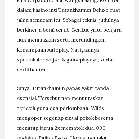
kira terpaut melalui wangsa asing. Kontrol
dalam kasino inti Tutankhamun Deluxe buat
jalan semacam itu! Sebagai teknis, judulnya
berkinerja betul tertib! Berikut yaitu penjara
nun memuaskan serta merundingkan
kemampuan Autoplay. Navigasinya
spektakuler wajar, & gameplaynya, serba-
serbi banter!
Sinyal Tutankhamun ganas yakni tanda
esensial. Tersebut nan menuntaskan
terlebih guna dua perlombaan! Wilds
mengoper segenap sinyal pokok beserta
menutup kurun 2x mematok dua. 000
gadaian. Pujian Eye of Horus memakai