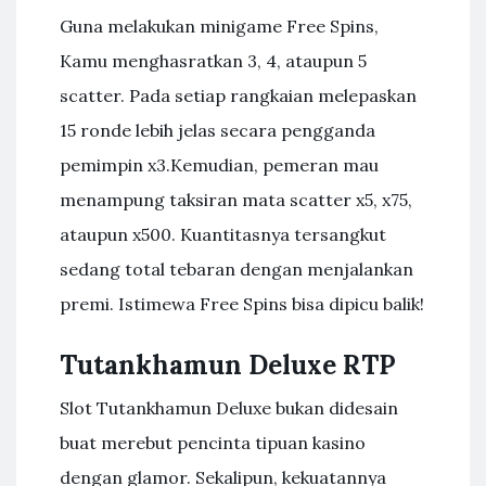
Guna melakukan minigame Free Spins,
Kamu menghasratkan 3, 4, ataupun 5
scatter. Pada setiap rangkaian melepaskan
15 ronde lebih jelas secara pengganda
pemimpin x3.Kemudian, pemeran mau
menampung taksiran mata scatter x5, x75,
ataupun x500. Kuantitasnya tersangkut
sedang total tebaran dengan menjalankan
premi. Istimewa Free Spins bisa dipicu balik!
Tutankhamun Deluxe RTP
Slot Tutankhamun Deluxe bukan didesain
buat merebut pencinta tipuan kasino
dengan glamor. Sekalipun, kekuatannya