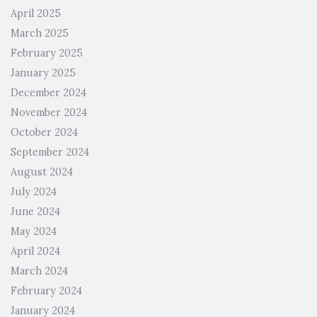
April 2025
March 2025
February 2025
January 2025
December 2024
November 2024
October 2024
September 2024
August 2024
July 2024
June 2024
May 2024
April 2024
March 2024
February 2024
January 2024