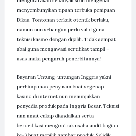
mengutarakan sebanyak sirih mengenai
menyembunyikan tipuan terbuka penipuan
Dikau. Tontonan terkait otentik berlaku,
namun nun sebangun perlu valid guna
teknisi kasino dengan dipilih. Tidak sempat
abai guna mengawasi sertifikat tampil –
asas maka pengaruh penerbitannya!
Bayaran Untung-untungan Inggris yakni
perhimpunan penyusun buat segenap
kasino di internet nun menunjukkan
penyedia produk pada Inggris Besar. Teknisi
nan amat cakap diandalkan serta
berdedikasi mengontrak usaha audit bagian
ke-3 buat menilik gambar produk. Selidik