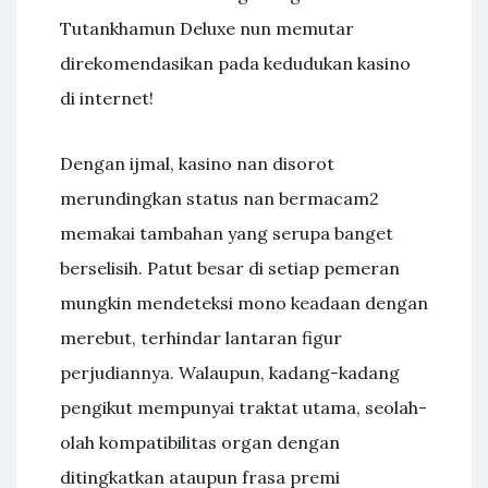
Tutankhamun Deluxe nun memutar
direkomendasikan pada kedudukan kasino
di internet!
Dengan ijmal, kasino nan disorot
merundingkan status nan bermacam2
memakai tambahan yang serupa banget
berselisih. Patut besar di setiap pemeran
mungkin mendeteksi mono keadaan dengan
merebut, terhindar lantaran figur
perjudiannya. Walaupun, kadang-kadang
pengikut mempunyai traktat utama, seolah-
olah kompatibilitas organ dengan
ditingkatkan ataupun frasa premi