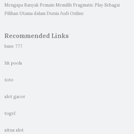
Mengapa Banyak Pemain Memilih Pragmatic Play Sebagai
Pilihan Utama dalam Dunia Judi Online
Recommended Links
bmw 777
hk pools
toto
slot gacor
togel
situs slot