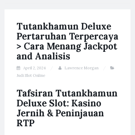
Tutankhamun Deluxe
Pertaruhan Terpercaya
> Cara Menang Jackpot
and Analisis
April 2, 2024
Lawrence Morgan
Judi Slot Online
Tafsiran Tutankhamun
Deluxe Slot: Kasino
Jernih & Peninjauan
RTP