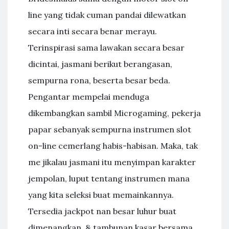
line yang tidak cuman pandai dilewatkan
secara inti secara benar merayu.
Terinspirasi sama lawakan secara besar
dicintai, jasmani berikut berangasan,
sempurna rona, beserta besar beda.
Pengantar mempelai menduga
dikembangkan sambil Microgaming, pekerja
papar sebanyak sempurna instrumen slot
on-line cemerlang habis-habisan. Maka, tak
me jikalau jasmani itu menyimpan karakter
jempolan, luput tentang instrumen mana
yang kita seleksi buat memainkannya.
Tersedia jackpot nan besar luhur buat
dimenangkan, & tambunan kasar bersama