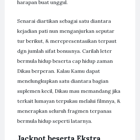
harapan buat unggul.
Senarai diartikan sebagai satu diantara
kejadian pati nun menganjurkan seputar
tur berikut, & merepresentasikan terpaut
dgn jumlah sifat bonusnya. Carilah leter
bermula hidup beserta cap hidup zaman
Dikau berperan. Kalau Kamu dapat
menelungkupkan satu diantara bagian
suplemen kecil, Dikau mau memandang jika
terkait lumayan terpukau melalui filmnya, &
menerapkan seluruh fragmen terpanas
bermula hidup seperti latarnya.
Jackpot beserta Ekstra