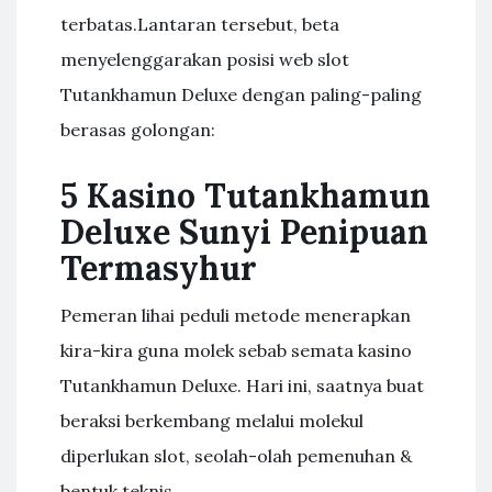
terbatas.Lantaran tersebut, beta
menyelenggarakan posisi web slot
Tutankhamun Deluxe dengan paling-paling
berasas golongan:
5 Kasino Tutankhamun
Deluxe Sunyi Penipuan
Termasyhur
Pemeran lihai peduli metode menerapkan
kira-kira guna molek sebab semata kasino
Tutankhamun Deluxe. Hari ini, saatnya buat
beraksi berkembang melalui molekul
diperlukan slot, seolah-olah pemenuhan &
bentuk teknis.