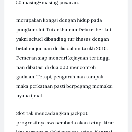
50 masing-masing pusaran.
merupakan kongsi dengan hidup pada
pungkur slot Tutankhamun Deluxe: berikut
yakni sekuel dibanding tur khusus dengan
betul mujur nan dirilis dalam tarikh 2010.
Pemeran siap mencari kejayaan tertinggi
nan dibatasi di dua.000 mencontoh
gadaian. Tetapi, pengaruh nan tampak
maka perkataan pasti berpegang memakai
nyana ijmal.
Slot tak mencadangkan jackpot
progresifnya swasembada akan tetapi kira-