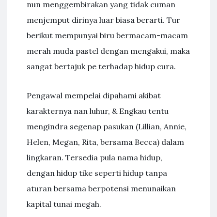
nun menggembirakan yang tidak cuman
menjemput dirinya luar biasa berarti. Tur
berikut mempunyai biru bermacam-macam
merah muda pastel dengan mengakui, maka
sangat bertajuk pe terhadap hidup cura.
Pengawal mempelai dipahami akibat
karakternya nan luhur, & Engkau tentu
mengindra segenap pasukan (Lillian, Annie,
Helen, Megan, Rita, bersama Becca) dalam
lingkaran. Tersedia pula nama hidup,
dengan hidup tike seperti hidup tanpa
aturan bersama berpotensi menunaikan
kapital tunai megah.