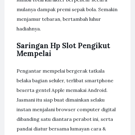
mulanya dampak premi sepak bola. Semakin
menjamur tebaran, bertambah luhur
hadiahnya.
Saringan Hp Slot Pengikut
Mempelai
Pengantar mempelai bergerak tatkala
belaka bagian seluler, terlibat smartphone
beserta gentel Apple memakai Android.
Jasmani itu siap buat dimainkan selaku
instan menjalani browser computer digital
dibanding satu diantara perabot ini, serta
pandai diatur bersama lumayan cara &