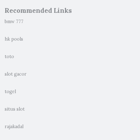
Recommended Links
bmw 777
hk pools
toto
slot gacor
togel
situs slot
rajakadal