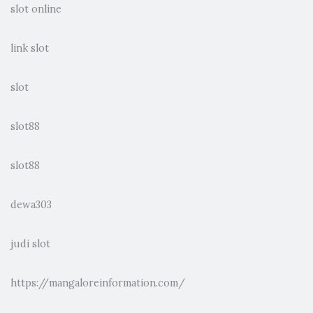
slot online
link slot
slot
slot88
slot88
dewa303
judi slot
https://mangaloreinformation.com/