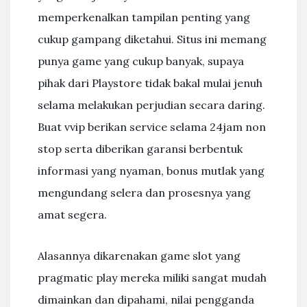
memperkenalkan tampilan penting yang
cukup gampang diketahui. Situs ini memang
punya game yang cukup banyak, supaya
pihak dari Playstore tidak bakal mulai jenuh
selama melakukan perjudian secara daring.
Buat vvip berikan service selama 24jam non
stop serta diberikan garansi berbentuk
informasi yang nyaman, bonus mutlak yang
mengundang selera dan prosesnya yang
amat segera.
Alasannya dikarenakan game slot yang
pragmatic play mereka miliki sangat mudah
dimainkan dan dipahami, nilai pengganda