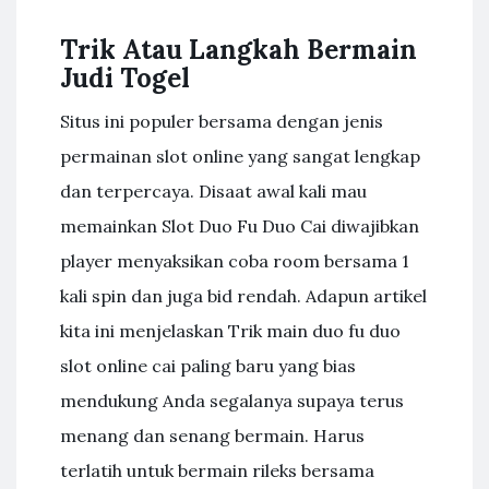
Trik Atau Langkah Bermain
Judi Togel
Situs ini populer bersama dengan jenis
permainan slot online yang sangat lengkap
dan terpercaya. Disaat awal kali mau
memainkan Slot Duo Fu Duo Cai diwajibkan
player menyaksikan coba room bersama 1
kali spin dan juga bid rendah. Adapun artikel
kita ini menjelaskan Trik main duo fu duo
slot online cai paling baru yang bias
mendukung Anda segalanya supaya terus
menang dan senang bermain. Harus
terlatih untuk bermain rileks bersama