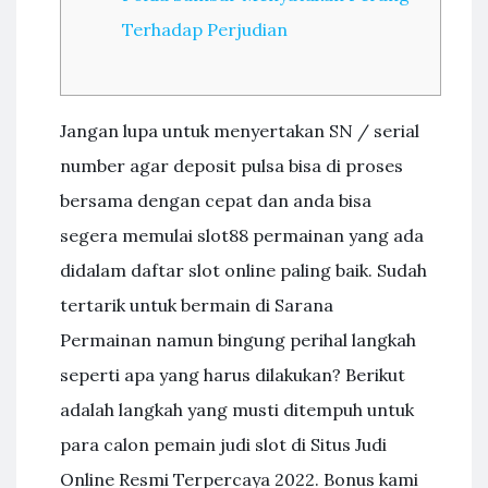
Terhadap Perjudian
Jangan lupa untuk menyertakan SN / serial
number agar deposit pulsa bisa di proses
bersama dengan cepat dan anda bisa
segera memulai slot88 permainan yang ada
didalam daftar slot online paling baik. Sudah
tertarik untuk bermain di Sarana
Permainan namun bingung perihal langkah
seperti apa yang harus dilakukan? Berikut
adalah langkah yang musti ditempuh untuk
para calon pemain judi slot di Situs Judi
Online Resmi Terpercaya 2022. Bonus kami