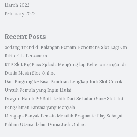
March 2022
February 2022
Recent Posts
Sedang Trend di Kalangan Pemain: Fenomena Slot Lagi On
Bikin Kita Penasaran
RTP Slot Big Bass Splash: Mengungkap Keberuntungan di
Dunia Mesin Slot Online
Dari Bingung ke Bisa: Panduan Lengkap Judi Slot Cocok
Untuk Pemula yang Ingin Mulai
Dragon Hatch PG Soft: Lebih Dari Sekadar Game Slot, Ini
Pengalaman Fantasi yang Menyala
Mengapa Banyak Pemain Memilih Pragmatic Play Sebagai
Pilihan Utama dalam Dunia Judi Online