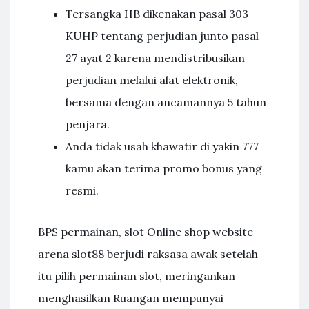
Tersangka HB dikenakan pasal 303
KUHP tentang perjudian junto pasal
27 ayat 2 karena mendistribusikan
perjudian melalui alat elektronik,
bersama dengan ancamannya 5 tahun
penjara.
Anda tidak usah khawatir di yakin 777
kamu akan terima promo bonus yang
resmi.
BPS permainan, slot Online shop website
arena slot88 berjudi raksasa awak setelah
itu pilih permainan slot, meringankan
menghasilkan Ruangan mempunyai