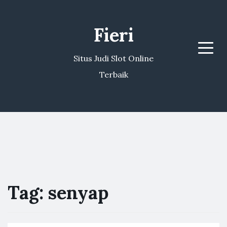
Fieri
Menu
Situs Judi Slot Online
Terbaik
Tag:
senyap