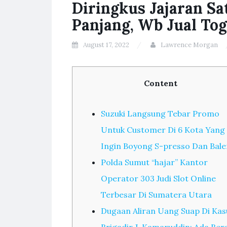
Diringkus Jajaran Sa
Panjang, Wb Jual Tog
August 17, 2022
Lawrence Morgan
Content
Suzuki Langsung Tebar Promo
Untuk Customer Di 6 Kota Yang
Ingin Boyong S-presso Dan Bal
Polda Sumut “hajar” Kantor
Operator 303 Judi Slot Online
Terbesar Di Sumatera Utara
Dugaan Aliran Uang Suap Di Kas