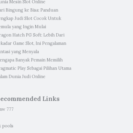
unia Mesin Slot Online
ari Bingung ke Bisa: Panduan
engkap Judi Slot Cocok Untuk
emula yang Ingin Mulai
ragon Hatch PG Soft: Lebih Dari
ekadar Game Slot, Ini Pengalaman
antasi yang Menyala
engapa Banyak Pemain Memilih
ragmatic Play Sebagai Pilihan Utama
alam Dunia Judi Online
ecommended Links
mw 777
k pools