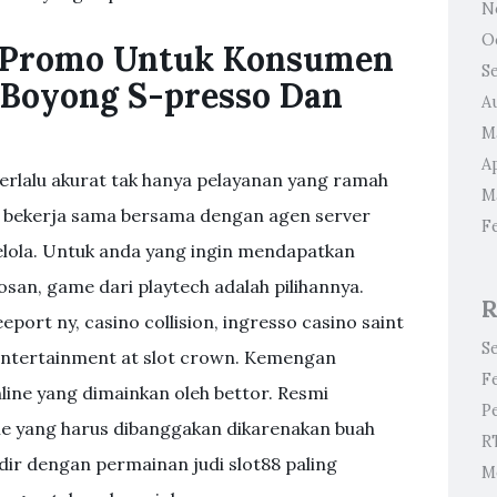
N
O
r Promo Untuk Konsumen
S
n Boyong S-presso Dan
A
M
Ap
erlalu akurat tak hanya pelayanan yang ramah
M
g bekerja sama bersama dengan agen server
F
lola. Untuk anda yang ingin mendapatkan
san, game dari playtech adalah pilihannya.
R
eport ny, casino collision, ingresso casino saint
S
, entertainment at slot crown. Kemengan
F
line yang dimainkan oleh bettor. Resmi
P
e yang harus dibanggakan dikarenakan buah
RT
adir dengan permainan judi slot88 paling
M