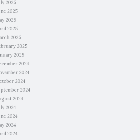
uly 2025
une 2025
ay 2025
pril 2025
arch 2025
ebruary 2025
anuary 2025
ecember 2024
ovember 2024
ctober 2024
eptember 2024
ugust 2024
uly 2024
une 2024
ay 2024
ril 2024