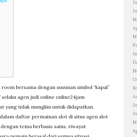
apa
J
J
M
A
M
F
J
D
N
O
si room bersama dengan susunan simbol “kapal”
S
77 selaku agen judi online online24jam
A
J
at yang tidak mungkin untuk didapatkan.
J
alam daftar permainan slot di situs agen slot
M
dengan tema berbasis sains, riwayat
Ap
ara pemain berasal dari semua situasi