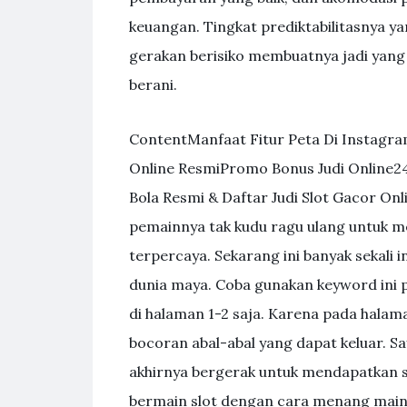
keuangan. Tingkat prediktabilitasnya ya
gerakan berisiko membuatnya jadi yang 
berani.
ContentManfaat Fitur Peta Di Instagr
Online ResmiPromo Bonus Judi Online24
Bola Resmi & Daftar Judi Slot Gacor On
pemainnya tak kudu ragu ulang untuk m
terpercaya. Sekarang ini banyak sekali 
dunia maya. Coba gunakan keyword ini p
di halaman 1-2 saja. Karena pada halam
bocoran abal-abal yang dapat keluar. S
akhirnya bergerak untuk mendapatkan so
bermain slot dengan cara menang main s