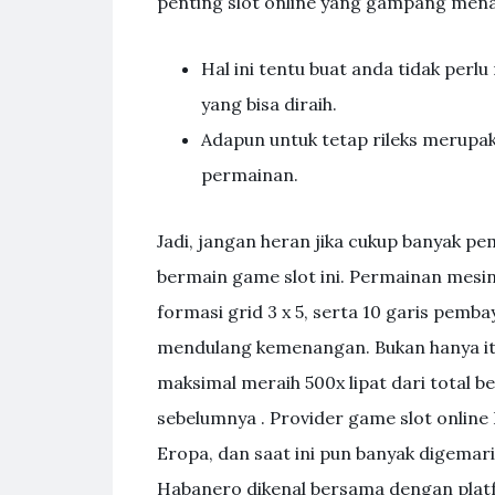
penting slot online yang gampang men
Hal ini tentu buat anda tidak per
yang bisa diraih.
Adapun untuk tetap rileks merupak
permainan.
Jadi, jangan heran jika cukup banyak pe
bermain game slot ini. Permainan mesin
formasi grid 3 x 5, serta 10 garis pemb
mendulang kemenangan. Bukan hanya itu 
maksimal meraih 500x lipat dari total 
sebelumnya . Provider game slot online
Eropa, dan saat ini pun banyak digemari
Habanero dikenal bersama dengan plat