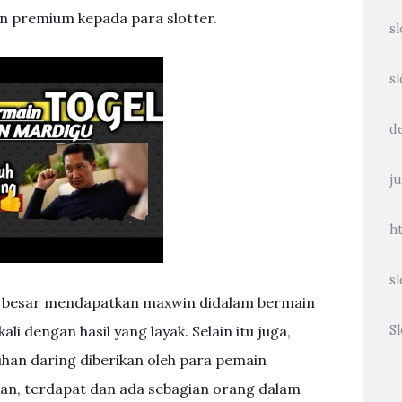
n premium kepada para slotter.
sl
sl
d
ju
h
sl
g besar mendapatkan maxwin didalam bermain
ali dengan hasil yang layak. Selain itu juga,
Sl
han daring diberikan oleh para pemain
kan, terdapat dan ada sebagian orang dalam