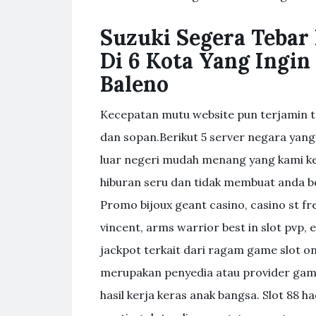
Suzuki Segera Teba
Di 6 Kota Yang Ingi
Baleno
Kecepatan mutu website pun terjamin t
dan sopan.Berikut 5 server negara yan
luar negeri mudah menang yang kami ke
hiburan seru dan tidak membuat anda bo
Promo bijoux geant casino, casino st fre
vincent, arms warrior best in slot pvp
jackpot terkait dari ragam game slot on
merupakan penyedia atau provider gam
hasil kerja keras anak bangsa. Slot 88 h