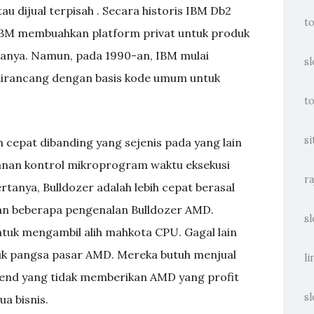
tau dijual terpisah . Secara historis IBM Db2
t
, IBM membuahkan platform privat untuk produk
manya. Namun, pada 1990-an, IBM mulai
sl
rancang dengan basis kode umum untuk
t
si
bih cepat dibanding yang sejenis pada yang lain
nan kontrol mikroprogram waktu eksekusi
ra
rtanya, Bulldozer adalah lebih cepat berasal
gan beberapa pengenalan Bulldozer AMD.
sl
tuk mengambil alih mahkota CPU. Gagal lain
tuk pangsa pasar AMD. Mereka butuh menjual
li
 end yang tidak memberikan AMD yang profit
sl
a bisnis.