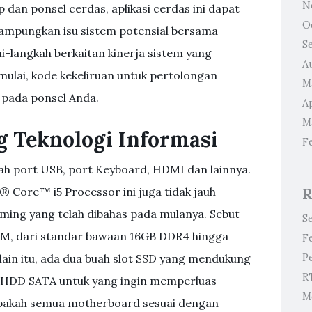
N
 dan ponsel cerdas, aplikasi cerdas ini dapat
O
pungkan isu sistem potensial bersama
S
-langkah berkaitan kinerja sistem yang
A
ulai, kode kekeliruan untuk pertolongan
M
 pada ponsel Anda.
Ap
M
 Teknologi Informasi
F
h port USB, port Keyboard, HDMI dan lainnya.
el® Core™ i5 Processor ini juga tidak jauh
R
ing yang telah dibahas pada mulanya. Sebut
S
AM, dari standar bawaan 16GB DDR4 hingga
F
ain itu, ada dua buah slot SSD yang mendukung
P
RT
 HDD SATA untuk yang ingin memperluas
M
Apakah semua motherboard sesuai dengan