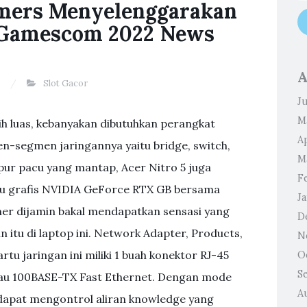
amers Menyelenggarakan
i Gamescom 2022 News
A
Slot Gacor
J
M
h luas, kebanyakan dibutuhkan perangkat
Ap
segmen jaringannya yaitu bridge, switch,
M
pur pacu yang mantap, Acer Nitro 5 juga
F
u grafis NVIDIA GeForce RTX GB bersama
J
er dijamin bakal mendapatkan sensasi yang
D
tu di laptop ini. Network Adapter, Products,
N
u jaringan ini miliki 1 buah konektor RJ-45
O
S
au 100BASE-TX Fast Ethernet. Dengan mode
A
i dapat mengontrol aliran knowledge yang