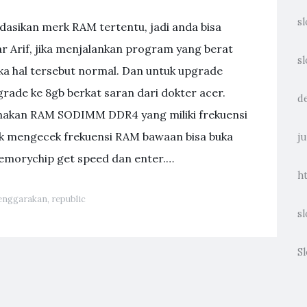
sl
asikan merk RAM tertentu, jadi anda bisa
 Arif, jika menjalankan program yang berat
sl
a hal tersebut normal. Dan untuk upgrade
rade ke 8gb berkat saran dari dokter acer.
d
nakan RAM SODIMM DDR4 yang miliki frekuensi
k mengecek frekuensi RAM bawaan bisa buka
ju
morychip get speed dan enter.…
h
enggarakan
,
republic
sl
Sl