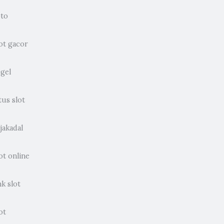
oto
ot gacor
ogel
tus slot
jakadal
ot online
nk slot
ot