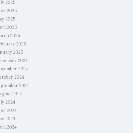
uly 2025
une 2025
ay 2025
pril 2025
arch 2025
ebruary 2025
anuary 2025
ecember 2024
ovember 2024
ctober 2024
eptember 2024
ugust 2024
uly 2024
une 2024
ay 2024
ril 2024