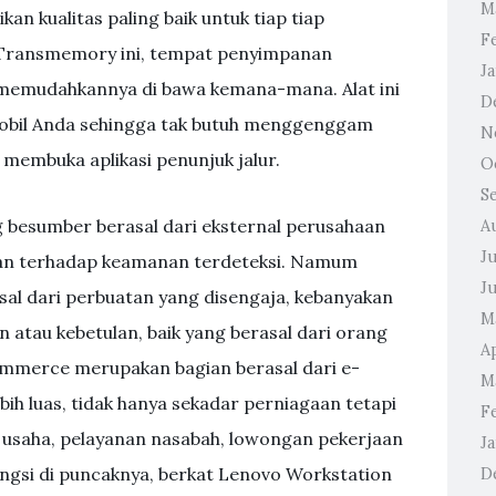
M
an kualitas paling baik untuk tiap tiap
F
a Transmemory ini, tempat penyimpanan
J
memudahkannya di bawa kemana-mana. Alat ini
D
mobil Anda sehingga tak butuh menggenggam
N
 membuka aplikasi penunjuk jalur.
O
S
 besumber berasal dari eksternal perusahaan
A
J
ngan terhadap keamanan terdeteksi. Namum
J
sal dari perbuatan yang disengaja, kebanyakan
M
 atau kebetulan, baik yang berasal dari orang
Ap
ommerce merupakan bagian berasal dari e-
M
bih luas, tidak hanya sekadar perniagaan tetapi
F
 usaha, pelayanan nasabah, lowongan pekerjaan
J
ungsi di puncaknya, berkat Lenovo Workstation
D