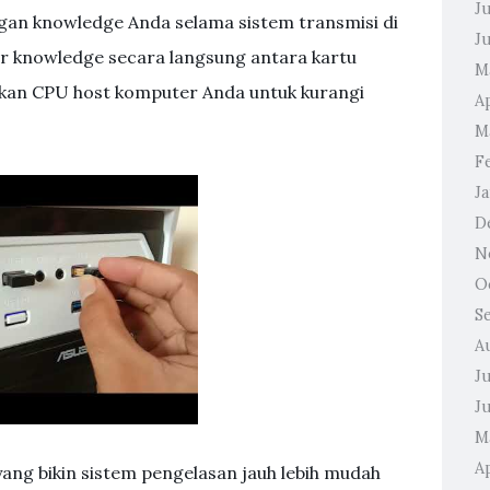
J
ngan knowledge Anda selama sistem transmisi di
J
r knowledge secara langsung antara kartu
M
tkan CPU host komputer Anda untuk kurangi
A
M
F
J
D
N
O
S
A
J
J
M
Ap
yang bikin sistem pengelasan jauh lebih mudah