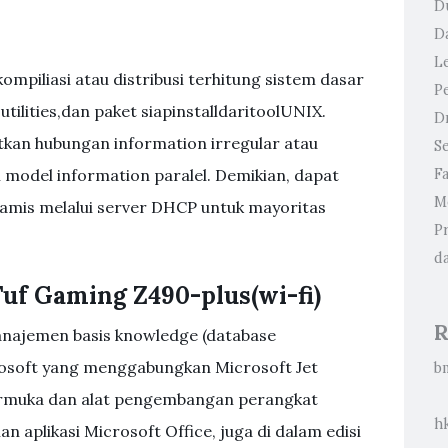
D
D
L
mpiliasi atau distribusi terhitung sistem dasar
P
tilities,dan paket siapinstalldaritoolUNIX.
D
kan hubungan information irregular atau
S
 model information paralel. Demikian, dapat
F
M
amis melalui server DHCP untuk mayoritas
P
d
uf Gaming Z490-plus(wi-fi)
R
najemen basis knowledge (database
soft yang menggabungkan Microsoft Jet
b
rmuka dan alat pengembangan perangkat
h
an aplikasi Microsoft Office, juga di dalam edisi