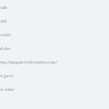
ot88
ot88
ewa303
di slot
ttps://mangaloreinformation.com/
ot gacor
ot online