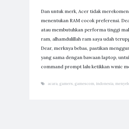
Dan untuk merk, Acer tidak merekomend
menentukan RAM cocok preferensi. Dear
atau membutuhkan performa tinggi mak
ram, alhamdulillah ram saya udah terupg
Dear, merknya bebas, pastikan menggu
yang sama dengan bawaan laptop, untu
command prompt lalu ketikkan wmic me
acara
,
gamers
,
gamescom
,
indonesia
,
menyel