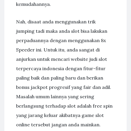
kemudahannya.
Nah, disaat anda menggunakan trik
jumping tadi maka anda slot bisa lakukan
perpaduannya dengan menggunakan 8x
Speeder ini. Untuk itu, anda sangat di
anjurkan untuk mencari website judi slot
terpercaya indonesia dengan fitur-fitur
paling baik dan paling baru dan berikan
bonus jackpot progresif yang fair dan adil.
Masalah umum lainnya yang sering
berlangsung terhadap slot adalah free spin
yang jarang keluar akibatnya game slot
online tersebut jangan anda mainkan.