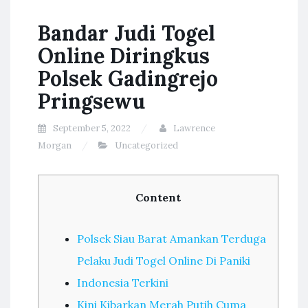
Bandar Judi Togel
Online Diringkus
Polsek Gadingrejo
Pringsewu
September 5, 2022
Lawrence
Morgan
Uncategorized
Content
Polsek Siau Barat Amankan Terduga
Pelaku Judi Togel Online Di Paniki
Indonesia Terkini
Kini Kibarkan Merah Putih Cuma