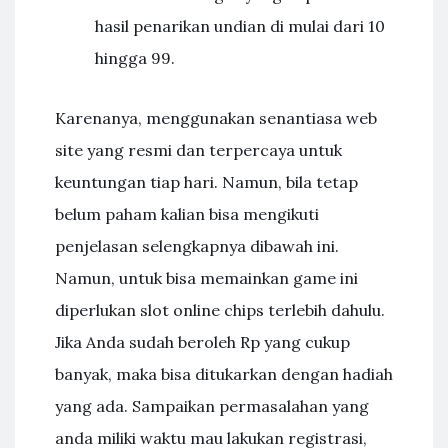
hasil penarikan undian di mulai dari 10
hingga 99.
Karenanya, menggunakan senantiasa web
site yang resmi dan terpercaya untuk
keuntungan tiap hari. Namun, bila tetap
belum paham kalian bisa mengikuti
penjelasan selengkapnya dibawah ini.
Namun, untuk bisa memainkan game ini
diperlukan slot online chips terlebih dahulu.
Jika Anda sudah beroleh Rp yang cukup
banyak, maka bisa ditukarkan dengan hadiah
yang ada. Sampaikan permasalahan yang
anda miliki waktu mau lakukan registrasi,