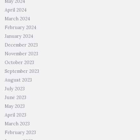
May 2024
April 2024
March 2024
February 2024
January 2024
December 2023
November 2023
October 2023
September 2023
August 2023
July 2023
June 2023
May 2023
April 2023
March 2023
February 2023