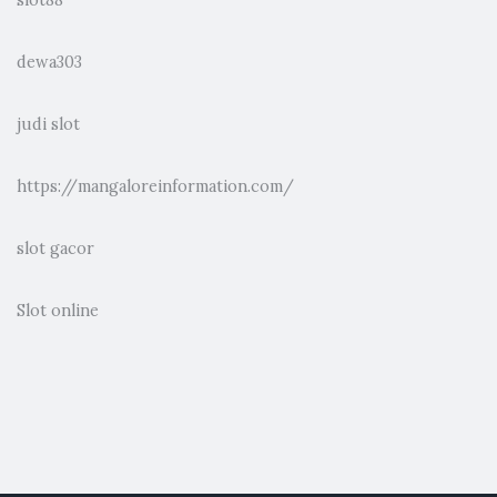
dewa303
judi slot
https://mangaloreinformation.com/
slot gacor
Slot online