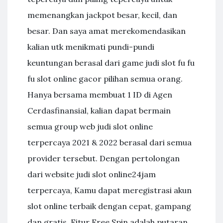
memenangkan jackpot besar, kecil, dan
besar. Dan saya amat merekomendasikan
kalian utk menikmati pundi-pundi
keuntungan berasal dari game judi slot fu fu
fu slot online gacor pilihan semua orang.
Hanya bersama membuat 1 ID di Agen
Cerdasfinansial, kalian dapat bermain
semua group web judi slot online
terpercaya 2021 & 2022 berasal dari semua
provider tersebut. Dengan pertolongan
dari website judi slot online24jam
terpercaya, Kamu dapat meregistrasi akun
slot online terbaik dengan cepat, gampang
dan gratis. Fitur Free Spin adalah putaran