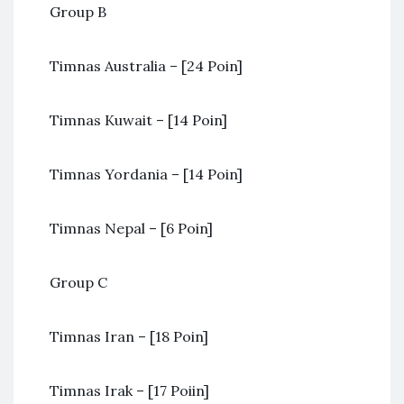
Group B
Timnas Australia – [24 Poin]
Timnas Kuwait – [14 Poin]
Timnas Yordania – [14 Poin]
Timnas Nepal – [6 Poin]
Group C
Timnas Iran – [18 Poin]
Timnas Irak – [17 Poiin]