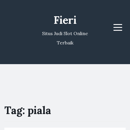
Fieri
Menu
Situs Judi Slot Online
Terbaik
Tag:
piala