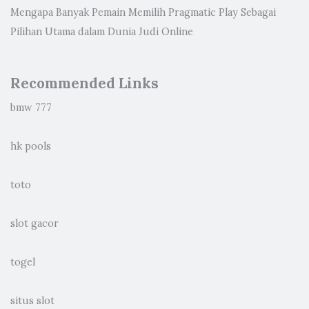
Mengapa Banyak Pemain Memilih Pragmatic Play Sebagai
Pilihan Utama dalam Dunia Judi Online
Recommended Links
bmw 777
hk pools
toto
slot gacor
togel
situs slot