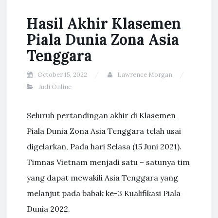
Hasil Akhir Klasemen
Piala Dunia Zona Asia
Tenggara
October 15, 2022
Lawrence Morgan
Judi Online
Seluruh pertandingan akhir di Klasemen
Piala Dunia Zona Asia Tenggara telah usai
digelarkan, Pada hari Selasa (15 Juni 2021).
Timnas Vietnam menjadi satu – satunya tim
yang dapat mewakili Asia Tenggara yang
melanjut pada babak ke-3 Kualifikasi Piala
Dunia 2022.